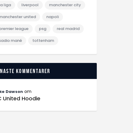
la liga
liverpool
manchester city
manchester united
napoli
premier league
psg
real madrid
sadio mané
tottenham
enaste kommentarer
om
ke Dawson
C United Hoodie