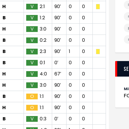
H
V
2:1
90′
0
0
B
V
1:2
90′
0
0
H
V
3:0
90′
0
0
B
V
0:2
90′
0
0
B
V
2:3
90′
1
0
B
V
0:1
0′
0
0
S
H
V
4:0
67′
0
0
H
V
3:0
90′
0
0
Mi
F
B
O
1:1
90′
0
0
H
O
1:1
90′
0
0
B
V
0:3
0′
0
0