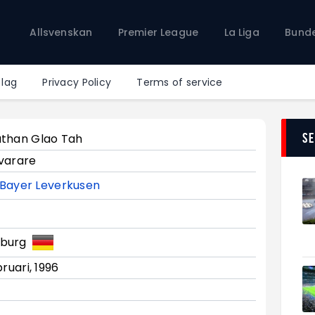
Allsvenskan
Allsvenskan
Premier League
La Liga
Bunde
Premier League
La Liga
Bundesliga
 lag
Privacy Policy
Terms of service
Serie A
Ligue 1
S
than Glao Tah
varare
Bayer Leverkusen
burg
bruari, 1996