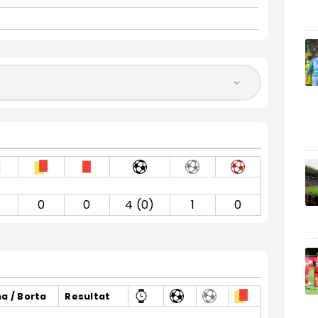
0
0
4 (0)
1
0
 / Borta
Resultat