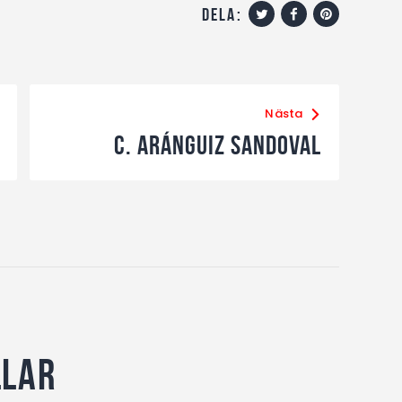
dela:
Nästa
C. Aránguiz Sandoval
llar