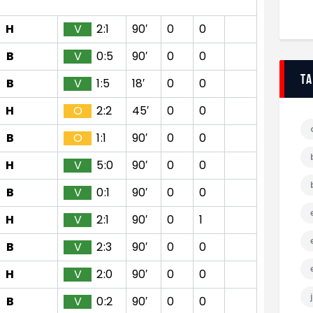
H
V
2:1
90′
0
0
B
V
0:5
90′
0
0
T
B
V
1:5
18′
0
0
H
O
2:2
45′
0
0
B
O
1:1
90′
0
0
H
V
5:0
90′
0
0
B
V
0:1
90′
0
0
H
V
2:1
90′
0
1
B
V
2:3
90′
0
0
H
V
2:0
90′
0
0
B
V
0:2
90′
0
0