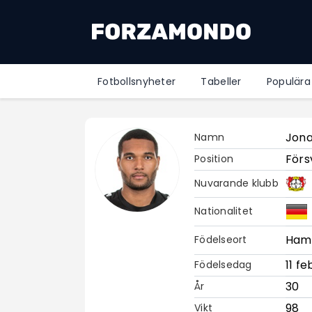
Fotbollsnyheter
Tabeller
Populära
Jona
Namn
Förs
Position
Nuvarande klubb
Nationalitet
Ham
Födelseort
11 fe
Födelsedag
30
År
98
Vikt