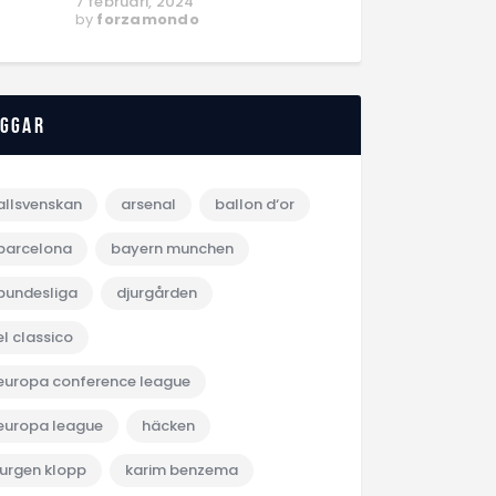
7 februari, 2024
by
forzamondo
aggar
allsvenskan
arsenal
ballon d‘or
barcelona
bayern munchen
bundesliga
djurgården
el classico
europa conference league
europa league
häcken
jurgen klopp
karim benzema