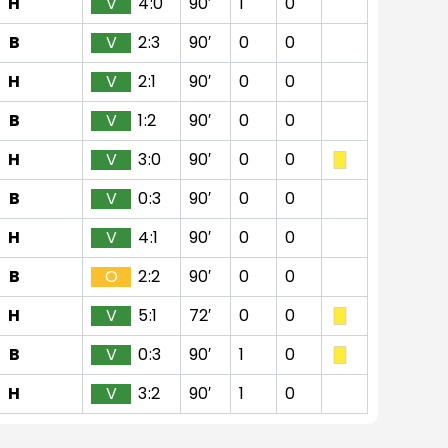
H
V
4:0
90′
1
0
B
V
2:3
90′
0
0
H
V
2:1
90′
0
0
B
V
1:2
90′
0
0
H
V
3:0
90′
0
0
B
V
0:3
90′
0
0
H
V
4:1
90′
0
0
B
O
2:2
90′
0
0
H
V
5:1
72′
0
0
B
V
0:3
90′
1
0
H
V
3:2
90′
1
0