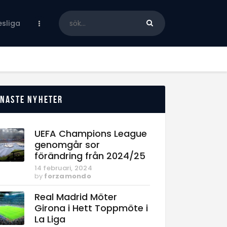
sliga
enaste nyheter
UEFA Champions League
genomgår sor
förändring från 2024/25
14 februari, 2024
by
forzamondo
Real Madrid Möter
Girona i Hett Toppmöte i
La Liga