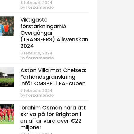
8 februari, 2024
by
forzamondo
Viktigaste
förstärkningarNA –
Övergångar
(TRANSFERS) Allsvenskan
2024
8 februari, 2024
by
forzamondo
Aston Villa mot Chelsea:
Förhandsgranskning
inför OMSPEL i FA-cupen
7 februari, 2024
by
forzamondo
Ibrahim Osman nära att
skriva på för Brighton i
en affär värd över €22
miljoner