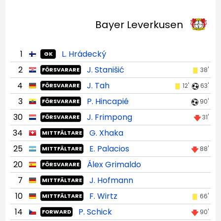
Bayer Leverkusen
1
L. Hrádecký
GK
2
J. Stanišić
38'
FÖRSVARARE
4
J. Tah
12'
63'
FÖRSVARARE
3
P. Hincapié
90'
FÖRSVARARE
30
J. Frimpong
31'
FÖRSVARARE
34
G. Xhaka
MITTFÄLTARE
25
E. Palacios
88'
MITTFÄLTARE
20
Álex Grimaldo
FÖRSVARARE
7
J. Hofmann
MITTFÄLTARE
10
F. Wirtz
66'
MITTFÄLTARE
14
P. Schick
90'
FORWARD