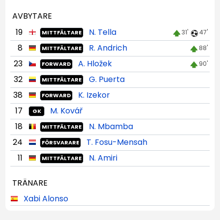
AVBYTARE
19
N. Tella
31'
47'
MITTFÄLTARE
8
R. Andrich
88'
MITTFÄLTARE
23
A. Hložek
90'
FORWARD
32
G. Puerta
MITTFÄLTARE
38
K. Izekor
FORWARD
17
M. Kovář
GK
18
N. Mbamba
MITTFÄLTARE
24
T. Fosu-Mensah
FÖRSVARARE
11
N. Amiri
MITTFÄLTARE
TRÄNARE
Xabi Alonso