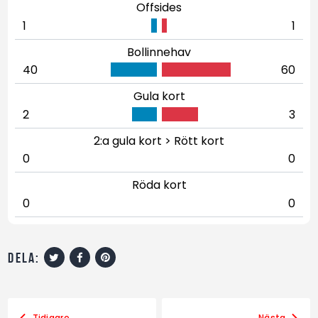
Offsides
1
1
Bollinnehav
40
60
Gula kort
2
3
2:a gula kort > Rött kort
0
0
Röda kort
0
0
dela:
Tidigare
Nästa