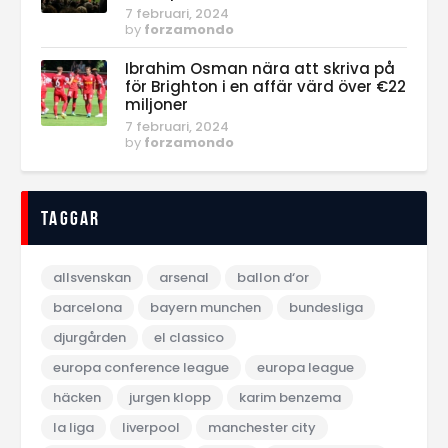
7 februari, 2024
by
forzamondo
Ibrahim Osman nära att skriva på
för Brighton i en affär värd över €22
miljoner
7 februari, 2024
by
forzamondo
Taggar
allsvenskan
arsenal
ballon d‘or
barcelona
bayern munchen
bundesliga
djurgården
el classico
europa conference league
europa league
häcken
jurgen klopp
karim benzema
la liga
liverpool
manchester city