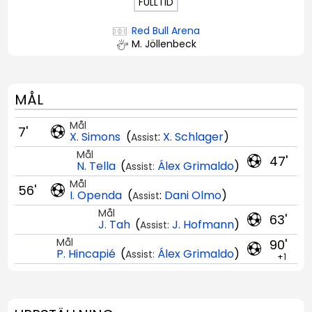
FULLTID
Red Bull Arena
M. Jöllenbeck
MÅL
Mål
7'
X. Simons
(
:
X. Schlager
)
Assist
Mål
47'
N. Tella
(
Álex Grimaldo
)
Assist:
Mål
56'
I. Openda
(
:
Dani Olmo
)
Assist
Mål
63'
J. Tah
(
J. Hofmann
)
Assist:
Mål
90'
P. Hincapié
(
Álex Grimaldo
)
Assist:
+1