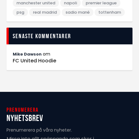
manchester united
napoli
premier league
psg
real madrid
sadio mané
tottenham
Senaste kommentarer
om
Mike Dawson
FC United Hoodie
Prenumerera
Nyhetsbrev
Prenumerera på våra nyheter.
Missa inte allt spännande som sker i