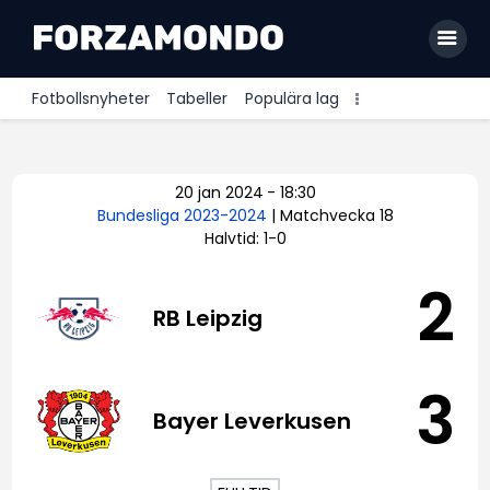
Fotbollsnyheter
Tabeller
Populära lag
Allsvenskan
20 jan 2024
-
18:30
Premier League
Bundesliga 2023-2024
| Matchvecka 18
Halvtid: 1-0
La Liga
Bundesliga
2
RB Leipzig
Serie A
Ligue 1
3
Bayer Leverkusen