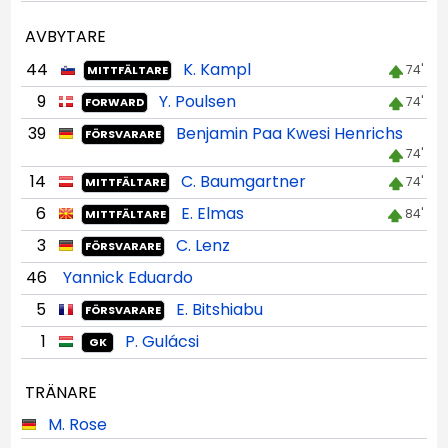
AVBYTARE
44
K. Kampl
74'
MITTFÄLTARE
9
Y. Poulsen
74'
FORWARD
39
Benjamin Paa Kwesi Henrichs
FÖRSVARARE
74'
14
C. Baumgartner
74'
MITTFÄLTARE
6
E. Elmas
84'
MITTFÄLTARE
3
C. Lenz
FÖRSVARARE
46
Yannick Eduardo
5
E. Bitshiabu
FÖRSVARARE
1
P. Gulácsi
GK
TRÄNARE
M. Rose