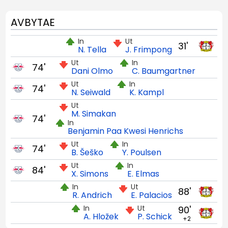
AVBYTAE
In
Ut
31'
N. Tella
J. Frimpong
Ut
In
74'
Dani Olmo
C. Baumgartner
Ut
In
74'
N. Seiwald
K. Kampl
Ut
M. Simakan
74'
In
Benjamin Paa Kwesi Henrichs
Ut
In
74'
B. Šeško
Y. Poulsen
Ut
In
84'
X. Simons
E. Elmas
In
Ut
88'
R. Andrich
E. Palacios
In
Ut
90'
A. Hložek
P. Schick
+2