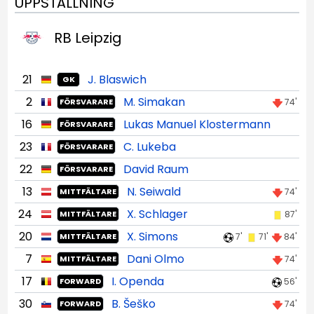
UPPSTÄLLNING
RB Leipzig
21
J. Blaswich
GK
2
M. Simakan
74'
FÖRSVARARE
16
Lukas Manuel Klostermann
FÖRSVARARE
23
C. Lukeba
FÖRSVARARE
22
David Raum
FÖRSVARARE
13
N. Seiwald
74'
MITTFÄLTARE
24
X. Schlager
87'
MITTFÄLTARE
20
X. Simons
7'
71'
84'
MITTFÄLTARE
7
Dani Olmo
74'
MITTFÄLTARE
17
I. Openda
56'
FORWARD
30
B. Šeško
74'
FORWARD