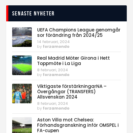
Senaste nyheter
UEFA Champions League genomgår
sor förändring från 2024/25
14 februari, 2024
by
forzamondo
Real Madrid Möter Girona i Hett
Toppmöte i La Liga
8 februari, 2024
by
forzamondo
Viktigaste förstärkningarNA –
Övergångar (TRANSFERS)
Allsvenskan 2024
8 februari, 2024
by
forzamondo
Aston Villa mot Chelsea:
Förhandsgranskning inför OMSPEL i
FA-cupen