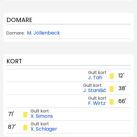
DOMARE
M. Jöllenbeck
Domare:
KORT
Gult kort
12'
J. Tah
Gult kort
38'
J. Stanišić
Gult kort
66'
F. Wirtz
Gult kort
71'
X. Simons
Gult kort
87'
X. Schlager