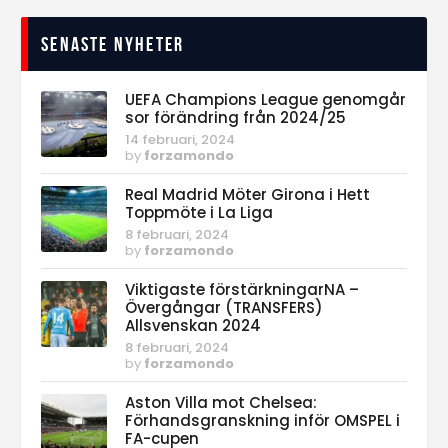
Senaste nyheter
UEFA Champions League genomgår
sor förändring från 2024/25
14 februari, 2024
by
forzamondo
Real Madrid Möter Girona i Hett
Toppmöte i La Liga
8 februari, 2024
by
forzamondo
Viktigaste förstärkningarNA –
Övergångar (TRANSFERS)
Allsvenskan 2024
8 februari, 2024
by
forzamondo
Aston Villa mot Chelsea:
Förhandsgranskning inför OMSPEL i
FA-cupen