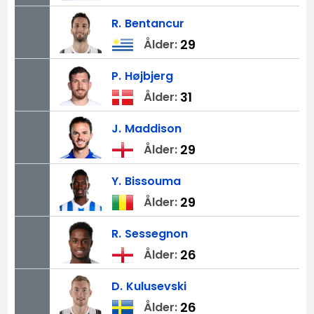
R.
Bentancur
29
Ålder:
P.
Højbjerg
31
Ålder:
J.
Maddison
29
Ålder:
Y.
Bissouma
29
Ålder:
R.
Sessegnon
26
Ålder:
D.
Kulusevski
26
Ålder: