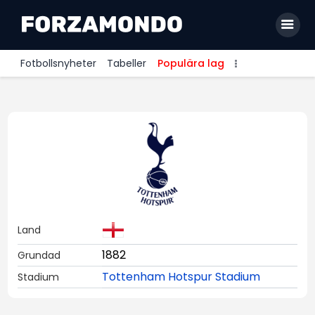
Fotbollsnyheter
Tabeller
Populära lag
Allsvenskan
Premier League
La Liga
Bundesliga
Serie A
Land
Ligue 1
1882
Grundad
Tottenham Hotspur Stadium
Stadium