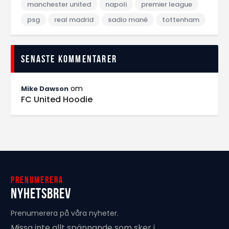
manchester united
napoli
premier league
psg
real madrid
sadio mané
tottenham
Senaste kommentarer
om
Mike Dawson
FC United Hoodie
Prenumerera
Nyhetsbrev
Prenumerera på våra nyheter.
Missa inte allt spännande som sker i