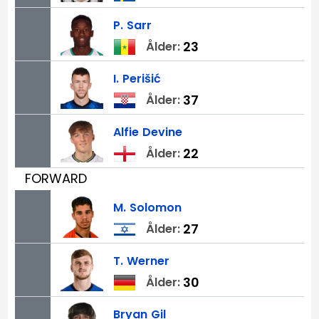
P.
Sarr
23
Ålder:
I.
Perišić
37
Ålder:
Alfie
Devine
22
Ålder:
FORWARD
M.
Solomon
27
Ålder:
T.
Werner
30
Ålder:
Bryan
Gil