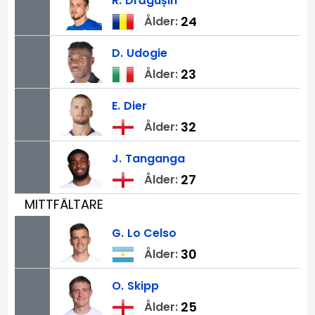
R.
Drăgușin
24
Ålder:
D.
Udogie
23
Ålder:
E.
Dier
32
Ålder:
J.
Tanganga
27
Ålder:
MITTFÄLTARE
G.
Lo Celso
30
Ålder:
O.
Skipp
25
Ålder: