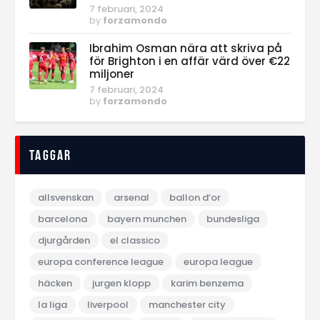
7 februari, 2024
by
forzamondo
Ibrahim Osman nära att skriva på
för Brighton i en affär värd över €22
miljoner
7 februari, 2024
by
forzamondo
Taggar
allsvenskan
arsenal
ballon d‘or
barcelona
bayern munchen
bundesliga
djurgården
el classico
europa conference league
europa league
häcken
jurgen klopp
karim benzema
la liga
liverpool
manchester city