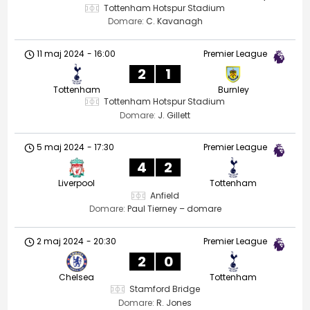
Tottenham Hotspur Stadium
Domare:
C. Kavanagh
11 maj 2024
-
16:00
Premier League
2
1
Tottenham
Burnley
Tottenham Hotspur Stadium
Domare:
J. Gillett
5 maj 2024
-
17:30
Premier League
4
2
Liverpool
Tottenham
Anfield
Domare:
Paul Tierney – domare
2 maj 2024
-
20:30
Premier League
2
0
Chelsea
Tottenham
Stamford Bridge
Domare:
R. Jones