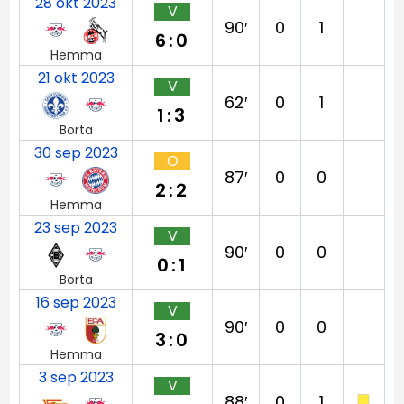
28 okt 2023
V
90′
0
1
6:0
Hemma
21 okt 2023
V
62′
0
1
1:3
Borta
30 sep 2023
O
87′
0
0
2:2
Hemma
23 sep 2023
V
90′
0
0
0:1
Borta
16 sep 2023
V
90′
0
0
3:0
Hemma
3 sep 2023
V
88′
0
1