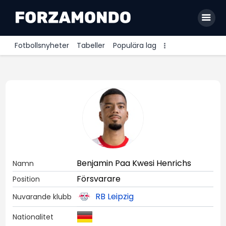
Fotbollsnyheter
Tabeller
Populära lag
Allsvenskan
Premier League
La Liga
Bundesliga
Serie A
Benjamin Paa Kwesi Henrichs
Namn
Ligue 1
Försvarare
Position
RB Leipzig
Nuvarande klubb
Nationalitet