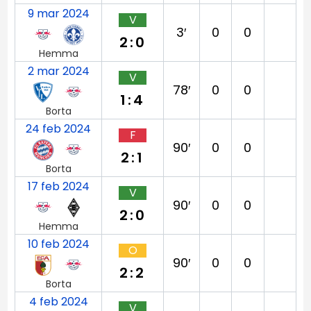
9 mar 2024
V
3′
0
0
2:0
Hemma
2 mar 2024
V
78′
0
0
1:4
Borta
24 feb 2024
F
90′
0
0
2:1
Borta
17 feb 2024
V
90′
0
0
2:0
Hemma
10 feb 2024
O
90′
0
0
2:2
Borta
4 feb 2024
V