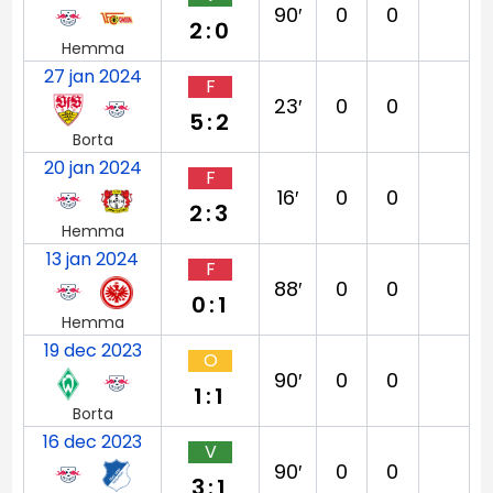
90′
0
0
2:0
Hemma
27 jan 2024
F
23′
0
0
5:2
Borta
20 jan 2024
F
16′
0
0
2:3
Hemma
13 jan 2024
F
88′
0
0
0:1
Hemma
19 dec 2023
O
90′
0
0
1:1
Borta
16 dec 2023
V
90′
0
0
3:1