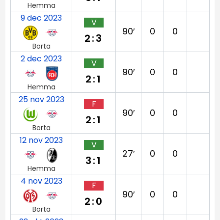
Hemma
9 dec 2023
V
90′
0
0
2:3
Borta
2 dec 2023
V
90′
0
0
2:1
Hemma
25 nov 2023
F
90′
0
0
2:1
Borta
12 nov 2023
V
27′
0
0
3:1
Hemma
4 nov 2023
F
90′
0
0
2:0
Borta