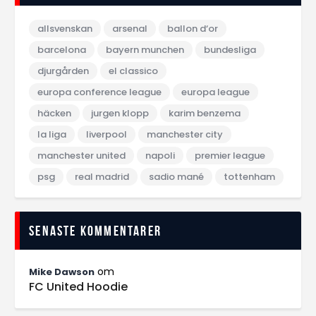
allsvenskan
arsenal
ballon d‘or
barcelona
bayern munchen
bundesliga
djurgården
el classico
europa conference league
europa league
häcken
jurgen klopp
karim benzema
la liga
liverpool
manchester city
manchester united
napoli
premier league
psg
real madrid
sadio mané
tottenham
Senaste kommentarer
om
Mike Dawson
FC United Hoodie