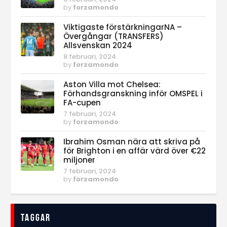
by
forzamondo
Viktigaste förstärkningarNA –
Övergångar (TRANSFERS)
Allsvenskan 2024
8 februari, 2024
by
forzamondo
Aston Villa mot Chelsea:
Förhandsgranskning inför OMSPEL i
FA-cupen
7 februari, 2024
by
forzamondo
Ibrahim Osman nära att skriva på
för Brighton i en affär värd över €22
miljoner
7 februari, 2024
by
forzamondo
Taggar