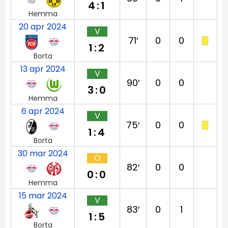
4:1
Hemma
20 apr 2024
V
71′
0
0
1:2
Borta
13 apr 2024
V
90′
0
0
3:0
Hemma
6 apr 2024
V
75′
0
0
1:4
Borta
30 mar 2024
O
82′
0
0
0:0
Hemma
15 mar 2024
V
83′
0
1
1:5
Borta