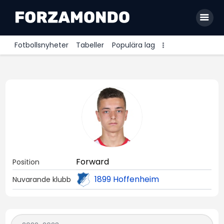
Fotbollsnyheter
Tabeller
Populära lag
Allsvenskan
Premier League
La Liga
Bundesliga
Serie A
Forward
Position
Ligue 1
1899 Hoffenheim
Nuvarande klubb