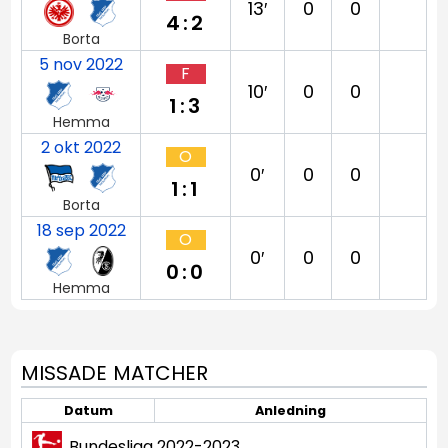
13′
0
0
4:2
Borta
5 nov 2022
F
10′
0
0
1:3
Hemma
2 okt 2022
O
0′
0
0
1:1
Borta
18 sep 2022
O
0′
0
0
0:0
Hemma
MISSADE MATCHER
Datum
Anledning
Bundesliga 2022-2023