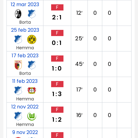
12 mar 2023
F
12′
0
0
2:1
Borta
25 feb 2023
F
25′
0
0
0:1
Hemma
17 feb 2023
F
45′
0
0
1:0
Borta
11 feb 2023
F
17′
0
0
1:3
Hemma
12 nov 2022
F
16′
0
0
1:2
Hemma
9 nov 2022
F