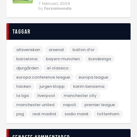
7 februari, 2024
by
forzamondo
Taggar
allsvenskan
arsenal
ballon d‘or
barcelona
bayern munchen
bundesliga
djurgården
el classico
europa conference league
europa league
häcken
jurgen klopp
karim benzema
la liga
liverpool
manchester city
manchester united
napoli
premier league
psg
real madrid
sadio mané
tottenham