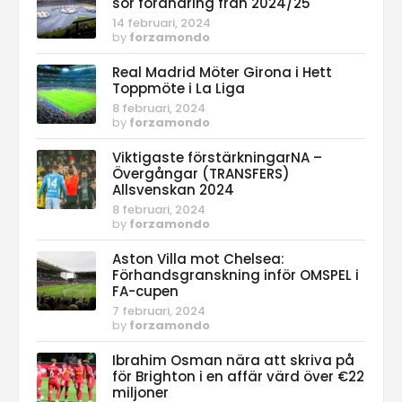
sor förändring från 2024/25
14 februari, 2024
by
forzamondo
Real Madrid Möter Girona i Hett
Toppmöte i La Liga
8 februari, 2024
by
forzamondo
Viktigaste förstärkningarNA –
Övergångar (TRANSFERS)
Allsvenskan 2024
8 februari, 2024
by
forzamondo
Aston Villa mot Chelsea:
Förhandsgranskning inför OMSPEL i
FA-cupen
7 februari, 2024
by
forzamondo
Ibrahim Osman nära att skriva på
för Brighton i en affär värd över €22
miljoner