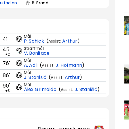
rstadion
B. Brand
Mål
41'
P. Schick
(
Arthur
)
Assist:
Straffmål
45'
V. Boniface
+2
Mål
76'
A. Adli
(
J. Hofmann
)
Assist:
Mål
86'
J. Stanišić
(
Arthur
)
Assist:
Mål
90'
Álex Grimaldo
(
J. Stanišić
)
Assist:
+3