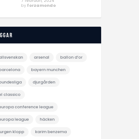
7 februari, 2024
by
forzamondo
aggar
allsvenskan
arsenal
ballon d‘or
barcelona
bayern munchen
bundesliga
djurgården
el classico
europa conference league
europa league
häcken
jurgen klopp
karim benzema