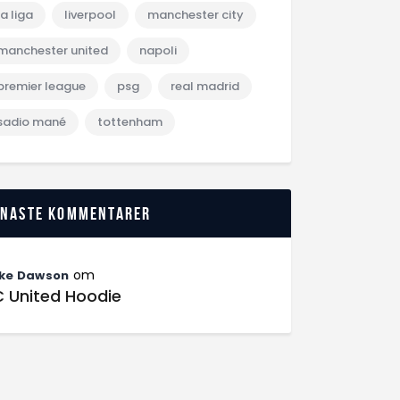
la liga
liverpool
manchester city
manchester united
napoli
premier league
psg
real madrid
sadio mané
tottenham
enaste kommentarer
om
ke Dawson
C United Hoodie