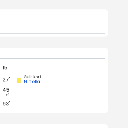
15'
Gult kort
27'
N. Tella
45'
+1
63'