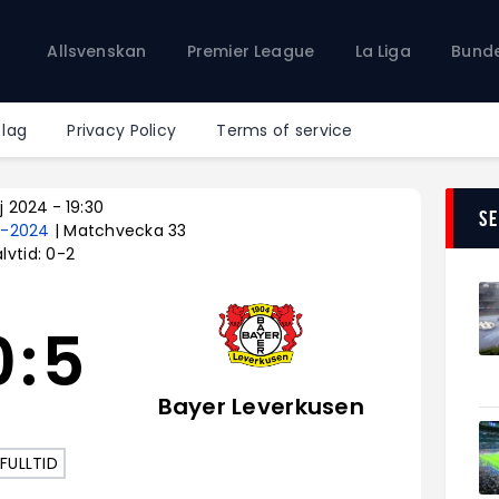
Allsvenskan
Allsvenskan
Premier League
La Liga
Bunde
Premier League
La Liga
Bundesliga
 lag
Privacy Policy
Terms of service
Serie A
Ligue 1
j 2024
-
19:30
S
3-2024
| Matchvecka 33
lvtid: 0-2
0
:
5
Bayer Leverkusen
FULLTID