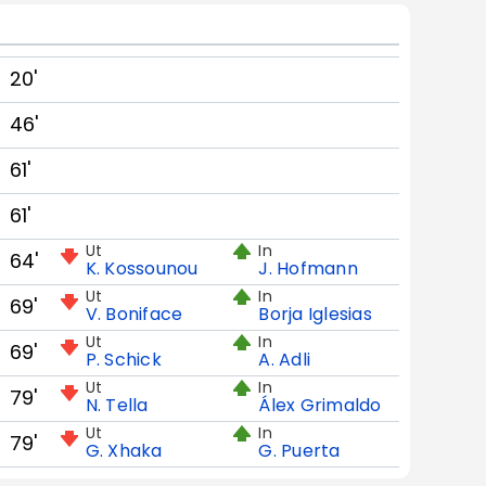
20'
46'
61'
61'
Ut
In
64'
K. Kossounou
J. Hofmann
Ut
In
69'
V. Boniface
Borja Iglesias
Ut
In
69'
P. Schick
A. Adli
Ut
In
79'
N. Tella
Álex Grimaldo
Ut
In
79'
G. Xhaka
G. Puerta