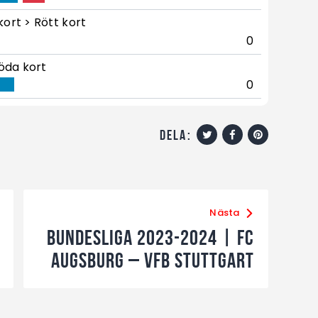
kort > Rött kort
0
öda kort
0
dela:
Nästa
Bundesliga 2023-2024 | FC
Augsburg – VfB Stuttgart