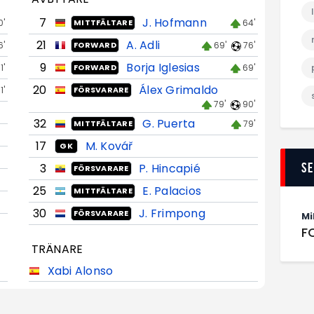
7
J. Hofmann
0'
64'
MITTFÄLTARE
21
A. Adli
6'
69'
76'
FORWARD
9
Borja Iglesias
1'
69'
FORWARD
20
Álex Grimaldo
1'
FÖRSVARARE
79'
90'
32
G. Puerta
79'
MITTFÄLTARE
17
M. Kovář
GK
S
3
P. Hincapié
FÖRSVARARE
25
E. Palacios
MITTFÄLTARE
30
J. Frimpong
FÖRSVARARE
Mi
F
TRÄNARE
Xabi Alonso