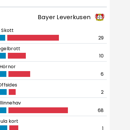
Bayer Leverkusen
Skott
29
gelbrott
10
Hörnor
6
Offsides
2
llinnehav
68
ula kort
1