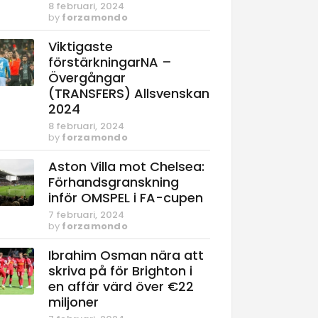
8 februari, 2024
by
forzamondo
Viktigaste
förstärkningarNA –
Övergångar
(TRANSFERS) Allsvenskan
2024
8 februari, 2024
by
forzamondo
Aston Villa mot Chelsea:
Förhandsgranskning
inför OMSPEL i FA-cupen
7 februari, 2024
by
forzamondo
Ibrahim Osman nära att
skriva på för Brighton i
en affär värd över €22
miljoner