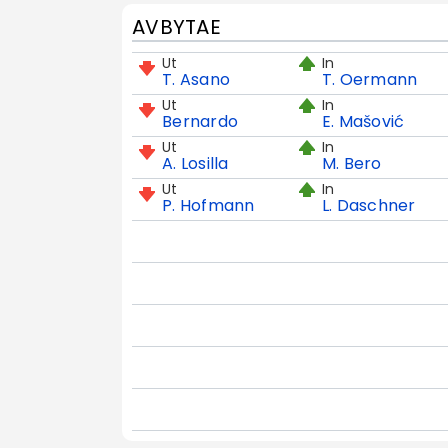
AVBYTAE
Ut
In
T. Asano
T. Oermann
Ut
In
Bernardo
E. Mašović
Ut
In
A. Losilla
M. Bero
Ut
In
P. Hofmann
L. Daschner