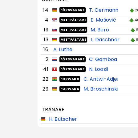
14
T. Oermann
2
FÖRSVARARE
4
E. Mašović
4
MITTFÄLTARE
19
M. Bero
6
MITTFÄLTARE
13
L. Daschner
6
MITTFÄLTARE
16
A. Luthe
2
C. Gamboa
FÖRSVARARE
41
N. Loosli
FÖRSVARARE
22
C. Antwi-Adjei
FORWARD
29
M. Broschinski
FORWARD
TRÄNARE
H. Butscher