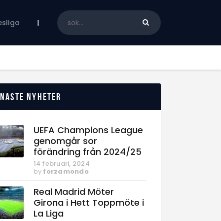
sliga
enaste nyheter
UEFA Champions League
genomgår sor
förändring från 2024/25
14 februari, 2024
by
forzamondo
Real Madrid Möter
Girona i Hett Toppmöte i
La Liga