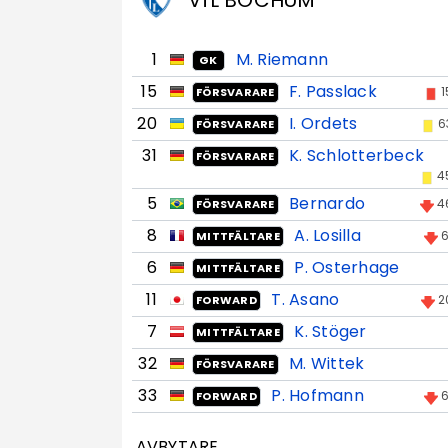
VfL BOCHUM
1
M. Riemann
GK
15
F. Passlack
1
FÖRSVARARE
20
I. Ordets
6
FÖRSVARARE
31
K. Schlotterbeck
FÖRSVARARE
4
5
Bernardo
4
FÖRSVARARE
8
A. Losilla
6
MITTFÄLTARE
6
P. Osterhage
MITTFÄLTARE
11
T. Asano
2
FORWARD
7
K. Stöger
MITTFÄLTARE
32
M. Wittek
FÖRSVARARE
33
P. Hofmann
6
FORWARD
AVBYTARE