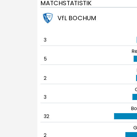
MATCHSTATISTIK
VfL BOCHUM
3
Re
5
2
3
Bo
32
G
2