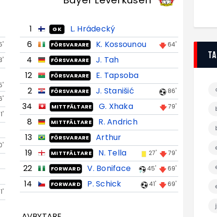
Bayer Leverkusen
1
L. Hrádecký
GK
6
K. Kossounou
5'
64'
FÖRSVARARE
T
4
J. Tah
3'
FÖRSVARARE
12
E. Tapsoba
FÖRSVARARE
5'
2
J. Stanišić
86'
FÖRSVARARE
6'
34
G. Xhaka
79'
MITTFÄLTARE
1'
8
R. Andrich
MITTFÄLTARE
13
Arthur
FÖRSVARARE
0'
19
N. Tella
27'
79'
MITTFÄLTARE
22
V. Boniface
45'
69'
FORWARD
14
P. Schick
41'
69'
FORWARD
1'
AVBYTARE