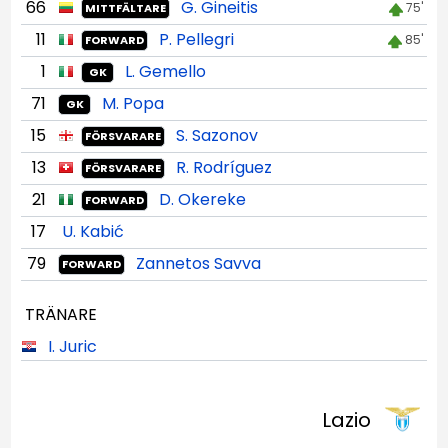
66
G. Gineitis
75'
MITTFÄLTARE
11
P. Pellegri
85'
FORWARD
1
L. Gemello
GK
71
M. Popa
GK
15
S. Sazonov
FÖRSVARARE
13
R. Rodríguez
FÖRSVARARE
21
D. Okereke
FORWARD
17
U. Kabić
79
Zannetos Savva
FORWARD
TRÄNARE
I. Juric
Lazio