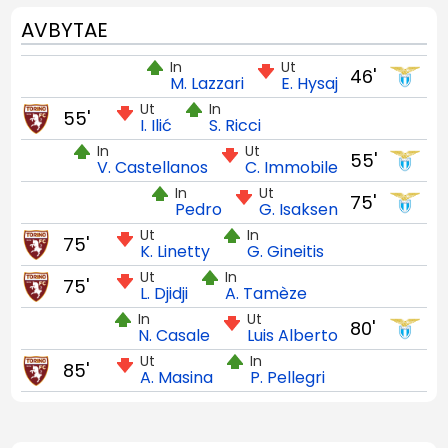
AVBYTAE
In
Ut
46'
M. Lazzari
E. Hysaj
Ut
In
55'
I. Ilić
S. Ricci
In
Ut
55'
V. Castellanos
C. Immobile
In
Ut
75'
Pedro
G. Isaksen
Ut
In
75'
K. Linetty
G. Gineitis
Ut
In
75'
L. Djidji
A. Tamèze
In
Ut
80'
N. Casale
Luis Alberto
Ut
In
85'
A. Masina
P. Pellegri