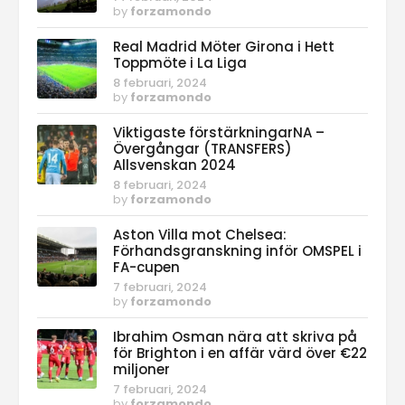
by
forzamondo
Real Madrid Möter Girona i Hett
Toppmöte i La Liga
8 februari, 2024
by
forzamondo
Viktigaste förstärkningarNA –
Övergångar (TRANSFERS)
Allsvenskan 2024
8 februari, 2024
by
forzamondo
Aston Villa mot Chelsea:
Förhandsgranskning inför OMSPEL i
FA-cupen
7 februari, 2024
by
forzamondo
Ibrahim Osman nära att skriva på
för Brighton i en affär värd över €22
miljoner
7 februari, 2024
by
forzamondo