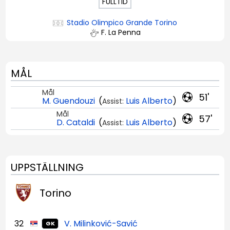
FULLTID
Stadio Olimpico Grande Torino
F. La Penna
MÅL
Mål
51'
M. Guendouzi
(
Luis Alberto
)
Assist:
Mål
57'
D. Cataldi
(
Luis Alberto
)
Assist:
UPPSTÄLLNING
Torino
32
V. Milinković-Savić
GK