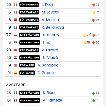
26
L. Djidji
75'
FÖRSVARARE
6
M. Lovato
72'
FÖRSVARARE
5
A. Masina
85'
FÖRSVARARE
19
R. Bellanova
FÖRSVARARE
77
K. Linetty
27'
75'
MITTFÄLTARE
8
I. Ilić
15'
55'
MITTFÄLTARE
20
V. Lazaro
FÖRSVARARE
16
N. Vlašić
MITTFÄLTARE
9
A. Sanabria
FORWARD
91
D. Zapata
FORWARD
AVBYTARE
28
S. Ricci
55'
MITTFÄLTARE
61
A. Tamèze
75'
MITTFÄLTARE