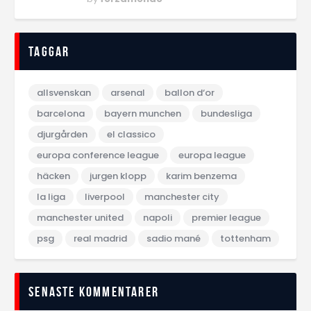
Taggar
allsvenskan
arsenal
ballon d‘or
barcelona
bayern munchen
bundesliga
djurgården
el classico
europa conference league
europa league
häcken
jurgen klopp
karim benzema
la liga
liverpool
manchester city
manchester united
napoli
premier league
psg
real madrid
sadio mané
tottenham
Senaste kommentarer