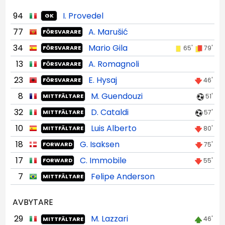
94
I. Provedel
GK
77
A. Marušić
FÖRSVARARE
34
Mario Gila
65'
79'
FÖRSVARARE
13
A. Romagnoli
FÖRSVARARE
23
E. Hysaj
46'
FÖRSVARARE
8
M. Guendouzi
51'
MITTFÄLTARE
32
D. Cataldi
57'
MITTFÄLTARE
10
Luis Alberto
80'
MITTFÄLTARE
18
G. Isaksen
75'
FORWARD
17
C. Immobile
55'
FORWARD
7
Felipe Anderson
MITTFÄLTARE
AVBYTARE
29
M. Lazzari
46'
MITTFÄLTARE