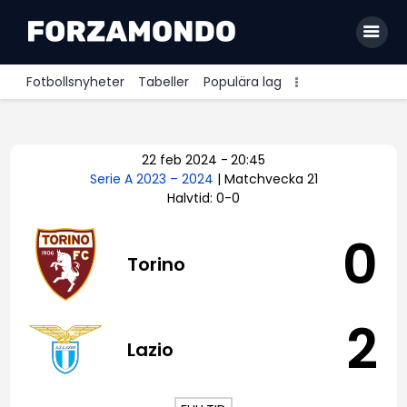
Fotbollsnyheter
Tabeller
Populära lag
Allsvenskan
22 feb 2024
-
20:45
Premier League
Serie A 2023 – 2024
| Matchvecka 21
Halvtid: 0-0
La Liga
Bundesliga
0
Torino
Serie A
Ligue 1
2
Lazio