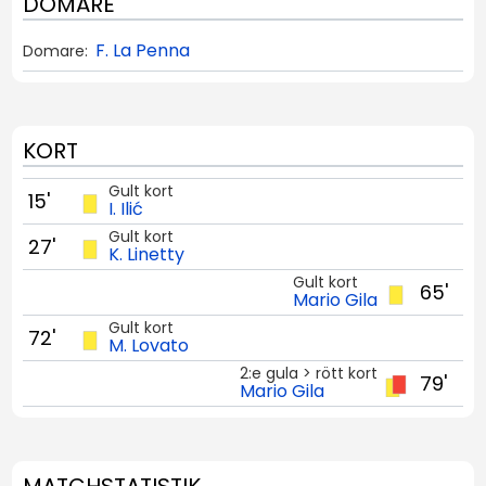
DOMARE
F. La Penna
Domare:
KORT
Gult kort
15'
I. Ilić
Gult kort
27'
K. Linetty
Gult kort
65'
Mario Gila
Gult kort
72'
M. Lovato
2:e gula > rött kort
79'
Mario Gila