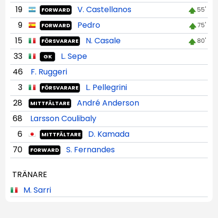
19
V. Castellanos
55'
FORWARD
9
Pedro
75'
FORWARD
15
N. Casale
80'
FÖRSVARARE
33
L. Sepe
GK
46
F. Ruggeri
3
L. Pellegrini
FÖRSVARARE
28
André Anderson
MITTFÄLTARE
68
Larsson Coulibaly
6
D. Kamada
MITTFÄLTARE
70
S. Fernandes
FORWARD
TRÄNARE
M. Sarri