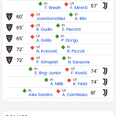
In
Ut
57'
T. Weah
F. Miretti
Ut
In
60'
JoanGonzàlez
A. Blin
Ut
In
65'
R. Oudin
S. Pierotti
Ut
In
65'
A. Gallo
P. Dorgu
Ut
In
72'
N. Krstović
R. Piccoli
Ut
In
72'
P. Almqvist
N. Sansone
In
Ut
74'
S. Iling-Junior
F. Kostić
In
Ut
74'
A. Milik
K. Yıldız
In
Ut
81'
Alex Sandro
A. Cambiaso