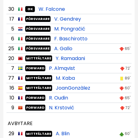
30
W. Falcone
GK
17
V. Gendrey
FÖRSVARARE
5
M. Pongračić
FÖRSVARARE
6
F. Baschirotto
FÖRSVARARE
25
A. Gallo
65'
FÖRSVARARE
20
Y. Ramadani
MITTFÄLTARE
7
P. Almqvist
72'
FORWARD
77
M. Kaba
89'
MITTFÄLTARE
16
JoanGonzàlez
60'
MITTFÄLTARE
10
R. Oudin
65'
FORWARD
9
N. Krstović
72'
FORWARD
AVBYTARE
29
A. Blin
60'
MITTFÄLTARE