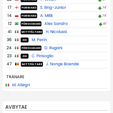
17
S. Iling-Junior
74'
FORWARD
14
A. Milik
74'
FORWARD
12
Alex Sandro
81'
FÖRSVARARE
41
H. Nicolussi
MITTFÄLTARE
36
M. Perin
GK
24
D. Rugani
FÖRSVARARE
23
C. Pinsoglio
GK
47
J. Nonge Boende
MITTFÄLTARE
TRÄNARE
M. Allegri
AVBYTAE