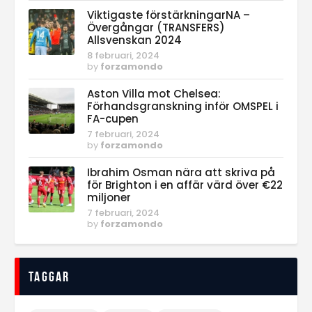
Viktigaste förstärkningarNA –
Övergångar (TRANSFERS)
Allsvenskan 2024
8 februari, 2024
by
forzamondo
Aston Villa mot Chelsea:
Förhandsgranskning inför OMSPEL i
FA-cupen
7 februari, 2024
by
forzamondo
Ibrahim Osman nära att skriva på
för Brighton i en affär värd över €22
miljoner
7 februari, 2024
by
forzamondo
Taggar