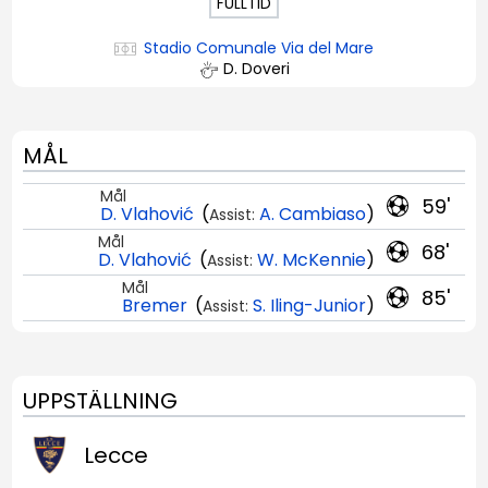
FULLTID
Stadio Comunale Via del Mare
D. Doveri
MÅL
Mål
59'
D. Vlahović
(
A. Cambiaso
)
Assist:
Mål
68'
D. Vlahović
(
W. McKennie
)
Assist:
Mål
85'
Bremer
(
S. Iling-Junior
)
Assist:
UPPSTÄLLNING
Lecce