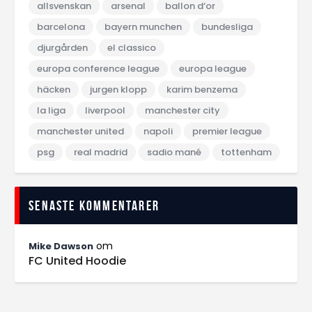
allsvenskan
arsenal
ballon d‘or
barcelona
bayern munchen
bundesliga
djurgården
el classico
europa conference league
europa league
häcken
jurgen klopp
karim benzema
la liga
liverpool
manchester city
manchester united
napoli
premier league
psg
real madrid
sadio mané
tottenham
Senaste kommentarer
om
Mike Dawson
FC United Hoodie