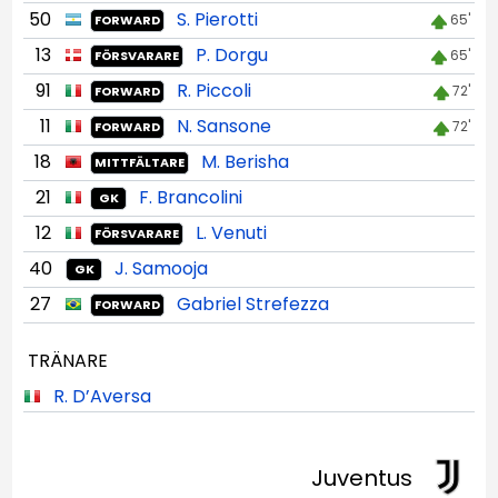
50
S. Pierotti
65'
FORWARD
13
P. Dorgu
65'
FÖRSVARARE
91
R. Piccoli
72'
FORWARD
11
N. Sansone
72'
FORWARD
18
M. Berisha
MITTFÄLTARE
21
F. Brancolini
GK
12
L. Venuti
FÖRSVARARE
40
J. Samooja
GK
27
Gabriel Strefezza
FORWARD
TRÄNARE
R. D’Aversa
Juventus