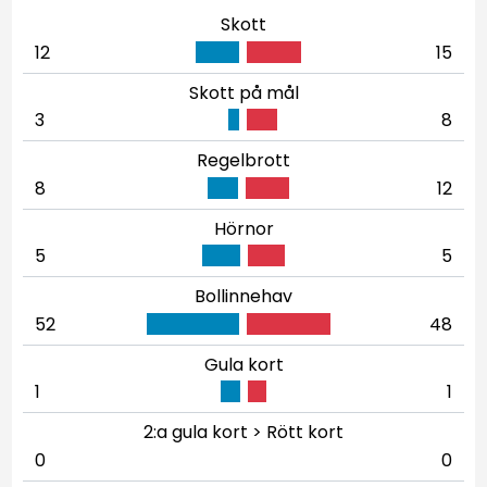
Skott
12
15
Skott på mål
3
8
Regelbrott
8
12
Hörnor
5
5
Bollinnehav
52
48
Gula kort
1
1
2:a gula kort > Rött kort
0
0