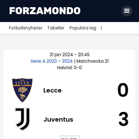
Fotbollsnyheter
Tabeller
Populära lag
Allsvenskan
21 jan 2024
-
20:45
Premier League
Serie A 2023 – 2024
| Matchvecka 21
Halvtid: 0-0
La Liga
Bundesliga
0
Lecce
Serie A
Ligue 1
3
Juventus