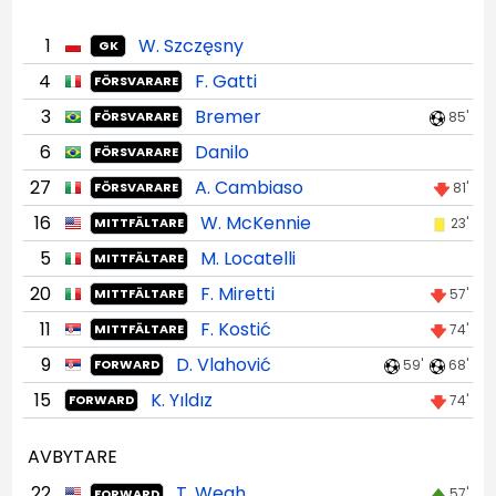
1
W. Szczęsny
GK
4
F. Gatti
FÖRSVARARE
3
Bremer
85'
FÖRSVARARE
6
Danilo
FÖRSVARARE
27
A. Cambiaso
81'
FÖRSVARARE
16
W. McKennie
23'
MITTFÄLTARE
5
M. Locatelli
MITTFÄLTARE
20
F. Miretti
57'
MITTFÄLTARE
11
F. Kostić
74'
MITTFÄLTARE
9
D. Vlahović
59'
68'
FORWARD
15
K. Yıldız
74'
FORWARD
AVBYTARE
22
T. Weah
57'
FORWARD