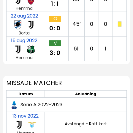
1:1
Hemma
22 aug 2022
O
45′
0
0
0:0
Borta
15 aug 2022
V
61′
0
1
3:0
Hemma
MISSADE MATCHER
Datum
Anledning
Serie A 2022-2023
13 nov 2022
Avstängd - Rött kort
Hemma