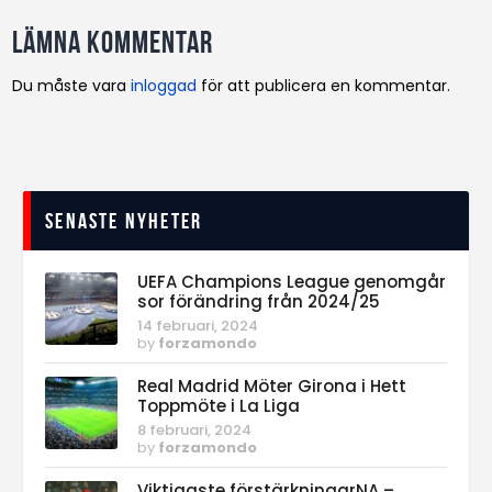
Lämna kommentar
Du måste vara
inloggad
för att publicera en kommentar.
Senaste nyheter
UEFA Champions League genomgår
sor förändring från 2024/25
14 februari, 2024
by
forzamondo
Real Madrid Möter Girona i Hett
Toppmöte i La Liga
8 februari, 2024
by
forzamondo
Viktigaste förstärkningarNA –