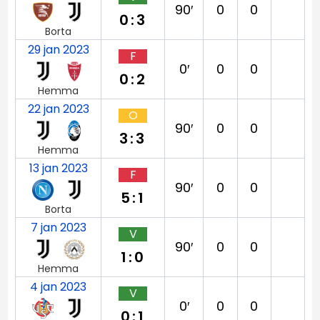
90′
0
0
0:3
Borta
29 jan 2023
F
0′
0
0
0:2
Hemma
22 jan 2023
O
90′
0
0
3:3
Hemma
13 jan 2023
F
90′
0
0
5:1
Borta
7 jan 2023
V
90′
0
0
1:0
Hemma
4 jan 2023
V
0′
0
0
0:1