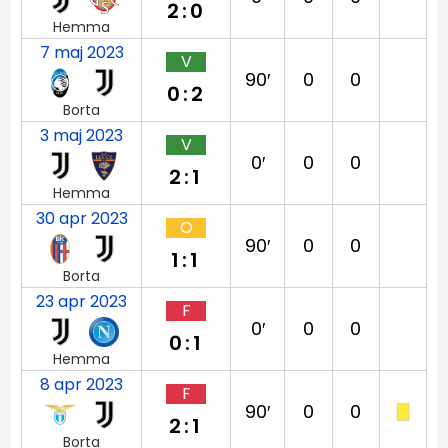
2:0
Hemma
7 maj 2023
V
90′
0
0
0:2
Borta
3 maj 2023
V
0′
0
0
2:1
Hemma
30 apr 2023
O
90′
0
0
1:1
Borta
23 apr 2023
F
0′
0
0
0:1
Hemma
8 apr 2023
F
90′
0
0
2:1
Borta