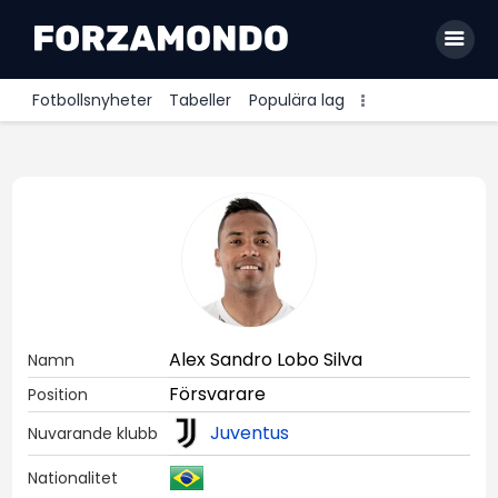
Fotbollsnyheter
Tabeller
Populära lag
Allsvenskan
Premier League
La Liga
Bundesliga
Serie A
Alex Sandro Lobo Silva
Namn
Ligue 1
Försvarare
Position
Juventus
Nuvarande klubb
Nationalitet