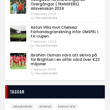
Övergångar (TRANSFERS)
Allsvenskan 2024
8 februari, 2024
by
forzamondo
Aston Villa mot Chelsea:
Förhandsgranskning inför OMSPEL i
FA-cupen
7 februari, 2024
by
forzamondo
Ibrahim Osman nära att skriva på
för Brighton i en affär värd över €22
miljoner
7 februari, 2024
by
forzamondo
Taggar
allsvenskan
arsenal
ballon d‘or