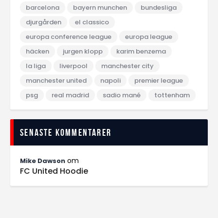
barcelona
bayern munchen
bundesliga
djurgården
el classico
europa conference league
europa league
häcken
jurgen klopp
karim benzema
la liga
liverpool
manchester city
manchester united
napoli
premier league
psg
real madrid
sadio mané
tottenham
Senaste kommentarer
om
Mike Dawson
FC United Hoodie