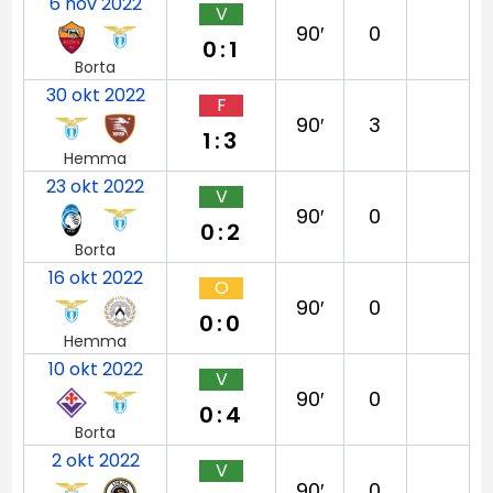
6 nov 2022
V
90′
0
0:1
Borta
30 okt 2022
F
90′
3
1:3
Hemma
23 okt 2022
V
90′
0
0:2
Borta
16 okt 2022
O
90′
0
0:0
Hemma
10 okt 2022
V
90′
0
0:4
Borta
2 okt 2022
V
90′
0