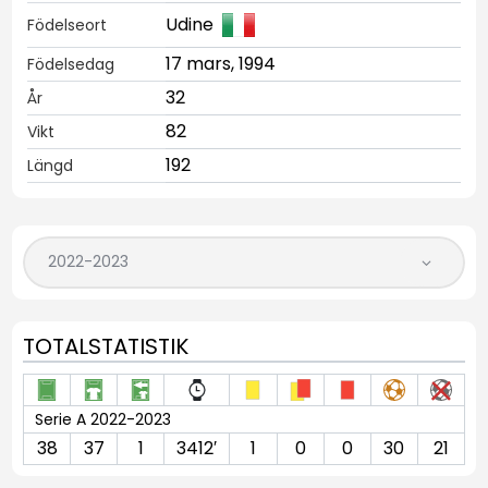
Udine
Födelseort
17 mars, 1994
Födelsedag
32
År
82
Vikt
192
Längd
TOTALSTATISTIK
Serie A 2022-2023
38
37
1
3412′
1
0
0
30
21