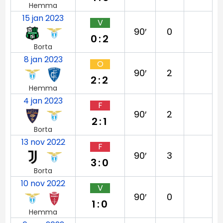
Hemma
15 jan 2023
V
90′
0
0:2
Borta
8 jan 2023
O
90′
2
2:2
Hemma
4 jan 2023
F
90′
2
2:1
Borta
13 nov 2022
F
90′
3
3:0
Borta
10 nov 2022
V
90′
0
1:0
Hemma