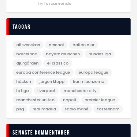
by
forzamondo
Taggar
allsvenskan
arsenal
ballon d‘or
barcelona
bayern munchen
bundesliga
djurgården
el classico
europa conference league
europa league
häcken
jurgen klopp
karim benzema
la liga
liverpool
manchester city
manchester united
napoli
premier league
psg
real madrid
sadio mané
tottenham
Senaste kommentarer