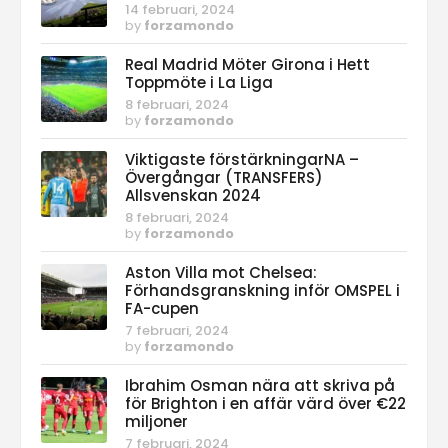
14 februari, 2024
by
forzamondo
Real Madrid Möter Girona i Hett
Toppmöte i La Liga
8 februari, 2024
by
forzamondo
Viktigaste förstärkningarNA –
Övergångar (TRANSFERS)
Allsvenskan 2024
8 februari, 2024
by
forzamondo
Aston Villa mot Chelsea:
Förhandsgranskning inför OMSPEL i
FA-cupen
7 februari, 2024
by
forzamondo
Ibrahim Osman nära att skriva på
för Brighton i en affär värd över €22
miljoner
7 februari, 2024