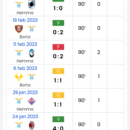
90′
0
1:0
Hemma
19 feb 2023
V
90′
0
0:2
Borta
11 feb 2023
F
90′
2
0:2
Hemma
6 feb 2023
O
90′
1
1:1
Borta
29 jan 2023
O
90′
1
1:1
Hemma
24 jan 2023
V
90′
0
4:0