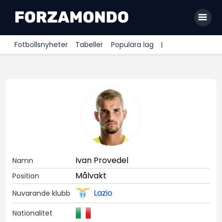
Fotbollsnyheter
Tabeller
Populära lag
Allsvenskan
Premier League
La Liga
Bundesliga
Serie A
Ivan Provedel
Namn
Ligue 1
Målvakt
Position
Lazio
Nuvarande klubb
Nationalitet