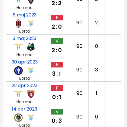
2:2
Hemma
6 maj 2023
F
90′
2
2:0
Borta
3 maj 2023
V
90′
0
2:0
Hemma
30 apr 2023
F
90′
3
3:1
Borta
22 apr 2023
F
90′
1
0:1
Hemma
14 apr 2023
V
90′
0
0:3
Borta