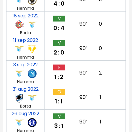
4:0
Hemma
18 sep 2022
V
90′
0
0:4
Borta
11 sep 2022
V
90′
0
2:0
Hemma
3 sep 2022
F
90′
2
1:2
Hemma
31 aug 2022
O
90′
1
1:1
Borta
26 aug 2022
V
90′
1
3:1
Hemma