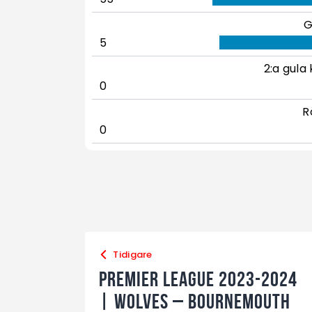
G
5
2:a gula 
0
R
0
Tidigare
Premier League 2023-2024
| Wolves – Bournemouth