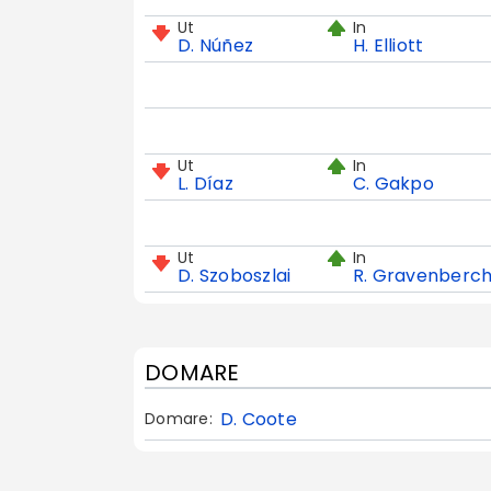
Ut
In
D. Núñez
H. Elliott
Ut
In
L. Díaz
C. Gakpo
Ut
In
D. Szoboszlai
R. Gravenberc
DOMARE
D. Coote
Domare: