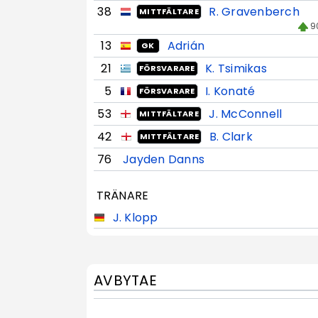
38
R. Gravenberch
MITTFÄLTARE
9
13
Adrián
GK
21
K. Tsimikas
FÖRSVARARE
5
I. Konaté
FÖRSVARARE
53
J. McConnell
MITTFÄLTARE
42
B. Clark
MITTFÄLTARE
76
Jayden Danns
TRÄNARE
J. Klopp
AVBYTAE