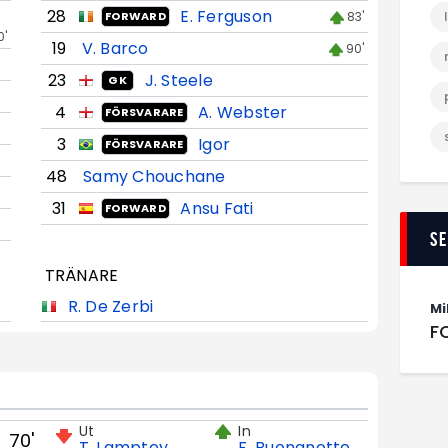
28
E. Ferguson
83'
FORWARD
0'
19
V. Barco
90'
23
J. Steele
GK
4
A. Webster
FÖRSVARARE
3
Igor
FÖRSVARARE
48
Samy Chouchane
31
Ansu Fati
FORWARD
S
TRÄNARE
R. De Zerbi
Mi
F
Ut
In
70'
T. Lamptey
F. Buonanotte