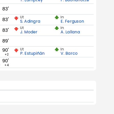
83'
Ut
In
83'
S. Adingra
E. Ferguson
Ut
In
83'
J. Moder
A. Lallana
89'
Ut
In
90'
P. Estupiñán
V. Barco
+2
90'
h
+4