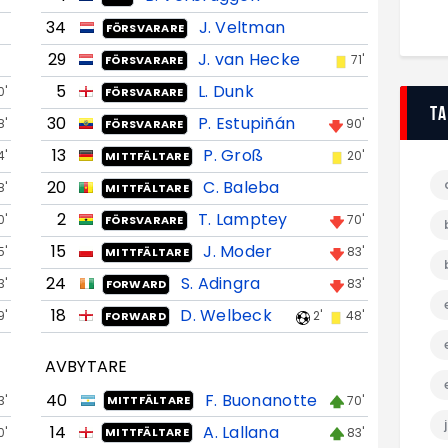
34
J. Veltman
FÖRSVARARE
29
J. van Hecke
71'
FÖRSVARARE
5
L. Dunk
0'
FÖRSVARARE
T
30
P. Estupiñán
8'
90'
FÖRSVARARE
13
P. Groß
4'
20'
MITTFÄLTARE
20
C. Baleba
8'
MITTFÄLTARE
2
T. Lamptey
0'
70'
FÖRSVARARE
15
J. Moder
5'
83'
MITTFÄLTARE
24
S. Adingra
3'
83'
FORWARD
18
D. Welbeck
9'
2'
48'
FORWARD
AVBYTARE
40
F. Buonanotte
3'
70'
MITTFÄLTARE
14
A. Lallana
0'
83'
MITTFÄLTARE