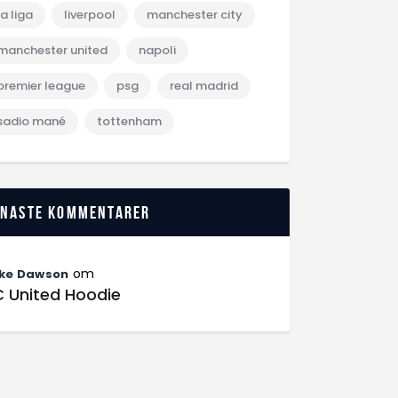
la liga
liverpool
manchester city
manchester united
napoli
premier league
psg
real madrid
sadio mané
tottenham
enaste kommentarer
om
ke Dawson
C United Hoodie