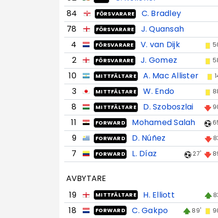
84
C. Bradley
FÖRSVARARE
78
J. Quansah
FÖRSVARARE
4
V. van Dijk
5
FÖRSVARARE
2
J. Gomez
5
FÖRSVARARE
10
A. Mac Allister
1
MITTFÄLTARE
3
W. Endo
8
MITTFÄLTARE
8
D. Szoboszlai
9
MITTFÄLTARE
11
Mohamed Salah
6
FORWARD
9
D. Núñez
8
FORWARD
7
L. Díaz
27'
8
FORWARD
AVBYTARE
19
H. Elliott
8
MITTFÄLTARE
18
C. Gakpo
89'
9
FORWARD