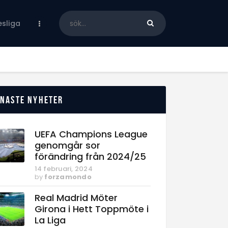
sliga
enaste nyheter
UEFA Champions League
genomgår sor
förändring från 2024/25
14 februari, 2024
by
forzamondo
Real Madrid Möter
Girona i Hett Toppmöte i
La Liga