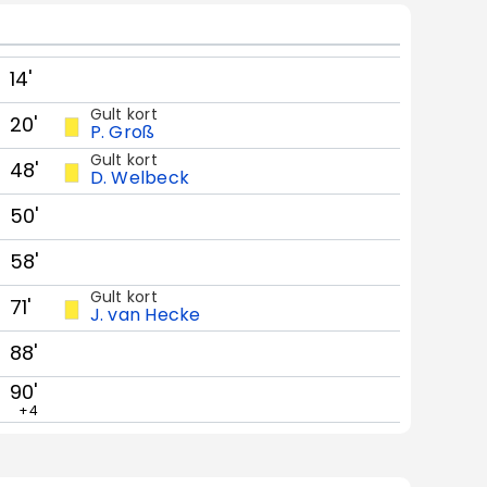
14'
Gult kort
20'
P. Groß
Gult kort
48'
D. Welbeck
50'
58'
Gult kort
71'
J. van Hecke
88'
90'
+4