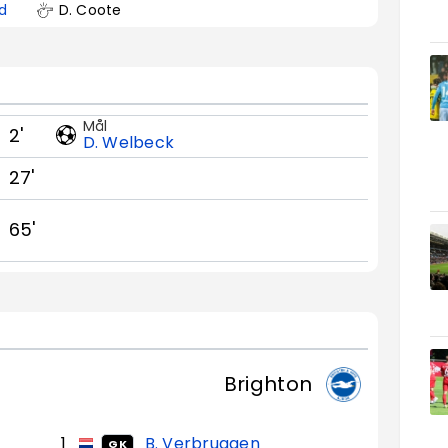
ld
D. Coote
Mål
2'
D. Welbeck
27'
65'
Brighton
1
B. Verbruggen
GK