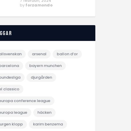
7 februari, 2024
by
forzamondo
aggar
allsvenskan
arsenal
ballon d‘or
barcelona
bayern munchen
bundesliga
djurgården
el classico
europa conference league
europa league
häcken
jurgen klopp
karim benzema