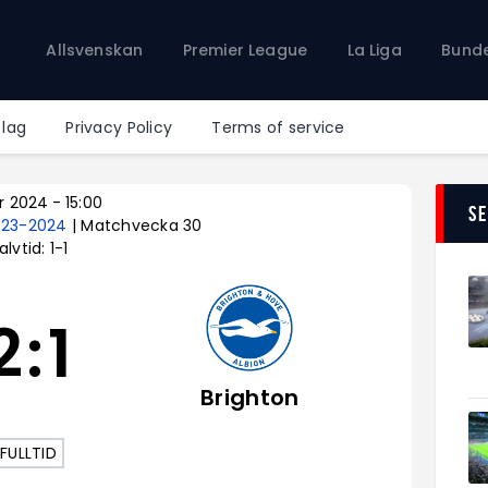
Allsvenskan
Allsvenskan
Premier League
La Liga
Bunde
Premier League
La Liga
Bundesliga
 lag
Privacy Policy
Terms of service
Serie A
Ligue 1
r 2024
-
15:00
S
023-2024
| Matchvecka 30
alvtid: 1-1
2
:
1
Brighton
FULLTID