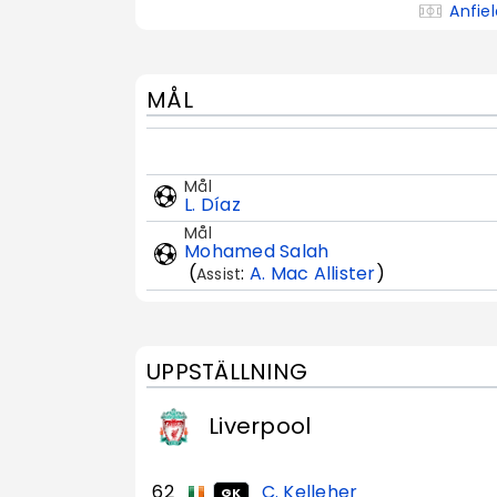
Anfie
MÅL
Mål
L. Díaz
Mål
Mohamed Salah
(
:
A. Mac Allister
)
Assist
UPPSTÄLLNING
Liverpool
62
C. Kelleher
GK