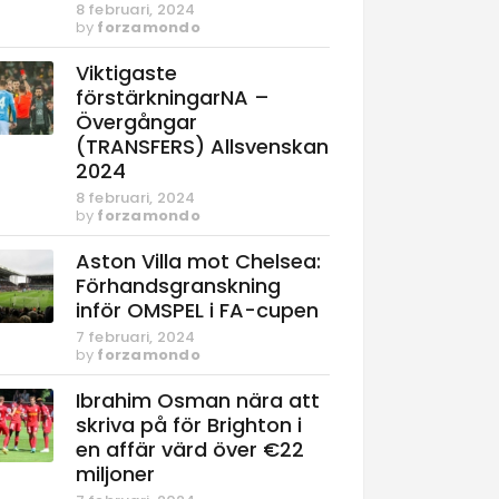
8 februari, 2024
by
forzamondo
Viktigaste
förstärkningarNA –
Övergångar
(TRANSFERS) Allsvenskan
2024
8 februari, 2024
by
forzamondo
Aston Villa mot Chelsea:
Förhandsgranskning
inför OMSPEL i FA-cupen
7 februari, 2024
by
forzamondo
Ibrahim Osman nära att
skriva på för Brighton i
en affär värd över €22
miljoner