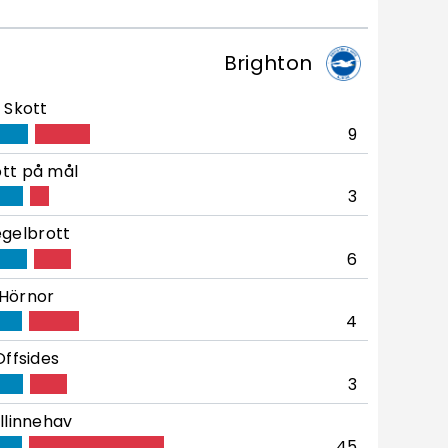
Brighton
Skott
9
tt på mål
3
gelbrott
6
Hörnor
4
Offsides
3
llinnehav
45