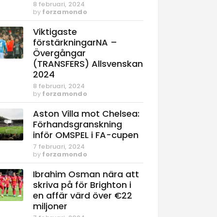
8 februari, 2024
by
forzamondo
Viktigaste
förstärkningarNA –
Övergångar
(TRANSFERS) Allsvenskan
2024
8 februari, 2024
by
forzamondo
Aston Villa mot Chelsea:
Förhandsgranskning
inför OMSPEL i FA-cupen
7 februari, 2024
by
forzamondo
Ibrahim Osman nära att
skriva på för Brighton i
en affär värd över €22
miljoner