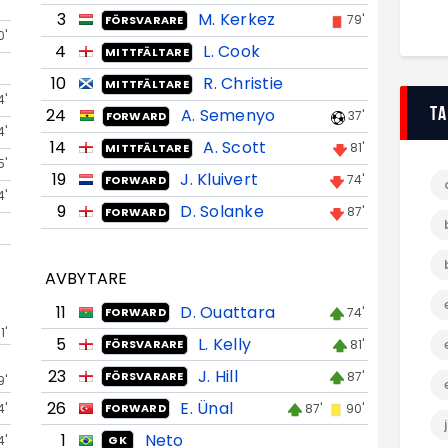
3
M. Kerkez
79'
FÖRSVARARE
0'
4
L. Cook
MITTFÄLTARE
10
R. Christie
MITTFÄLTARE
4'
T
24
A. Semenyo
37'
FORWARD
4'
14
A. Scott
81'
MITTFÄLTARE
5'
19
J. Kluivert
74'
FORWARD
4'
9
D. Solanke
87'
FORWARD
AVBYTARE
11
D. Ouattara
74'
FORWARD
1'
5
L. Kelly
81'
FÖRSVARARE
23
J. Hill
87'
FÖRSVARARE
9'
26
E. Ünal
4'
87'
90'
FORWARD
1
Neto
4'
GK