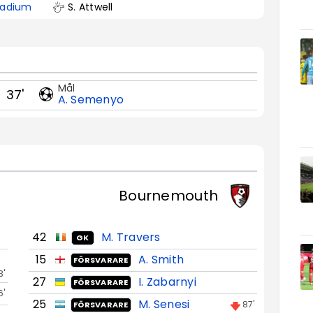
tadium
S. Attwell
Mål
37'
A. Semenyo
Bournemouth
42
M. Travers
GK
15
A. Smith
FÖRSVARARE
3'
27
I. Zabarnyi
FÖRSVARARE
6'
25
M. Senesi
87'
FÖRSVARARE