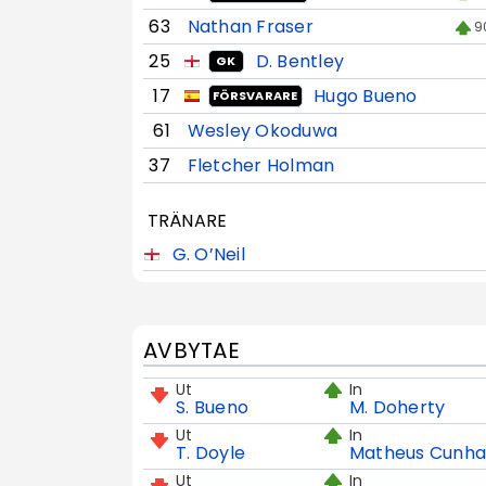
63
Nathan Fraser
9
25
D. Bentley
GK
17
Hugo Bueno
FÖRSVARARE
61
Wesley Okoduwa
37
Fletcher Holman
TRÄNARE
G. O’Neil
AVBYTAE
Ut
In
S. Bueno
M. Doherty
Ut
In
T. Doyle
Matheus Cunh
Ut
In