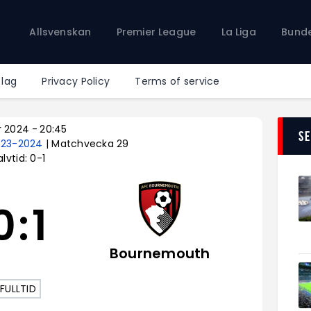
Allsvenskan
Allsvenskan
Premier League
La Liga
Bunde
Premier League
La Liga
Bundesliga
 lag
Privacy Policy
Terms of service
Serie A
Ligue 1
r 2024
-
20:45
S
023-2024
| Matchvecka 29
lvtid: 0-1
0
:
1
Bournemouth
FULLTID