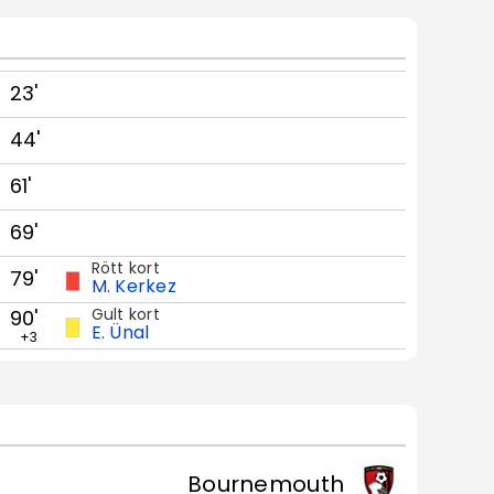
23'
44'
61'
69'
Rött kort
79'
M. Kerkez
Gult kort
90'
E. Ünal
+3
Bournemouth