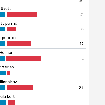
Skott
21
tt på mål
6
gelbrott
17
Hörnor
12
Offsides
1
llinnehav
37
ula kort
1