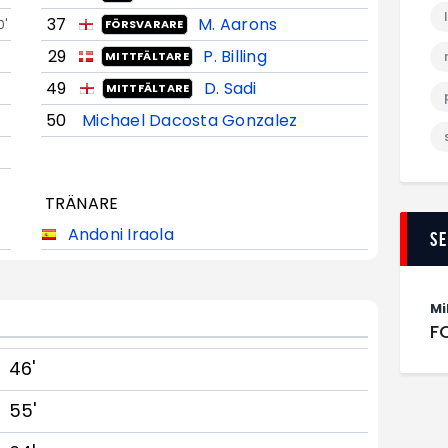
37
M. Aarons
0'
FÖRSVARARE
29
P. Billing
MITTFÄLTARE
49
D. Sadi
MITTFÄLTARE
50
Michael Dacosta Gonzalez
TRÄNARE
Andoni Iraola
S
Mi
F
46'
55'
a