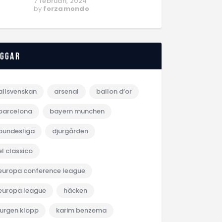
7 februari, 2024
by
forzamondo
aggar
allsvenskan
arsenal
ballon d‘or
barcelona
bayern munchen
bundesliga
djurgården
el classico
europa conference league
europa league
häcken
jurgen klopp
karim benzema