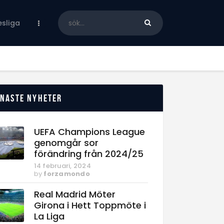
sliga
enaste nyheter
UEFA Champions League
genomgår sor
förändring från 2024/25
14 februari, 2024
by
forzamondo
Real Madrid Möter
Girona i Hett Toppmöte i
La Liga