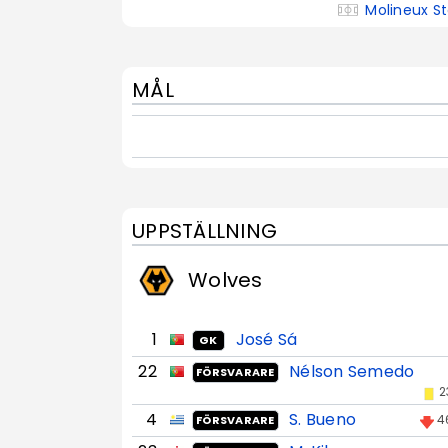
Molineux S
MÅL
UPPSTÄLLNING
Wolves
1
José Sá
GK
22
Nélson Semedo
FÖRSVARARE
2
4
S. Bueno
4
FÖRSVARARE