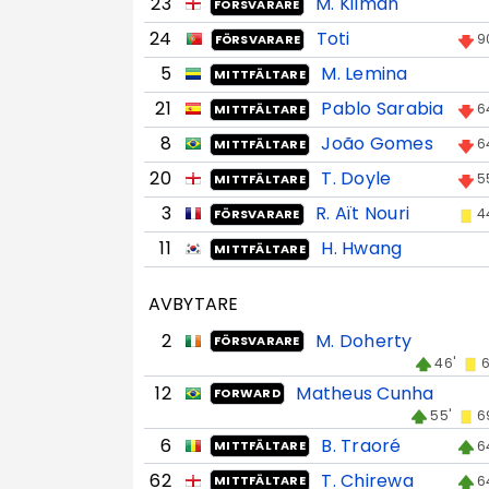
23
M. Kilman
FÖRSVARARE
24
Toti
9
FÖRSVARARE
5
M. Lemina
MITTFÄLTARE
21
Pablo Sarabia
6
MITTFÄLTARE
8
João Gomes
6
MITTFÄLTARE
20
T. Doyle
5
MITTFÄLTARE
3
R. Aït Nouri
4
FÖRSVARARE
11
H. Hwang
MITTFÄLTARE
AVBYTARE
2
M. Doherty
FÖRSVARARE
46'
6
12
Matheus Cunha
FORWARD
55'
6
6
B. Traoré
6
MITTFÄLTARE
62
T. Chirewa
6
MITTFÄLTARE