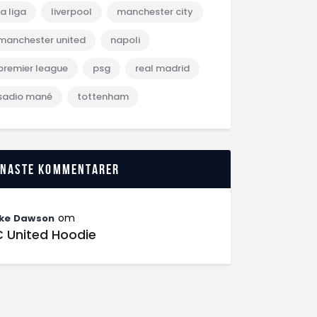
la liga
liverpool
manchester city
manchester united
napoli
premier league
psg
real madrid
sadio mané
tottenham
enaste kommentarer
om
ke Dawson
C United Hoodie