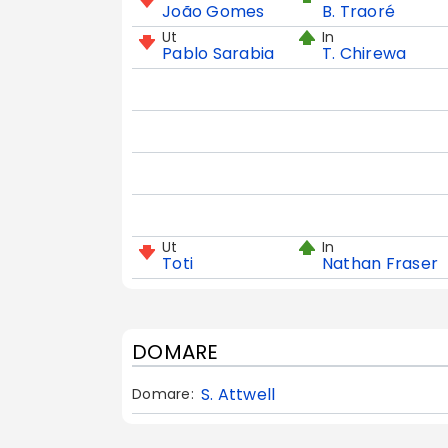
João Gomes
B. Traoré
Ut
In
Pablo Sarabia
T. Chirewa
Ut
In
Toti
Nathan Fraser
DOMARE
S. Attwell
Domare: