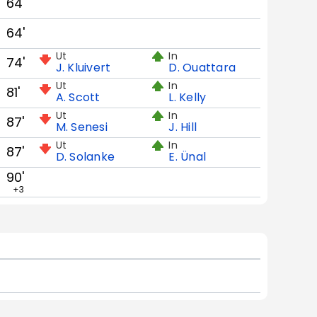
64'
64'
Ut
In
74'
J. Kluivert
D. Ouattara
Ut
In
81'
A. Scott
L. Kelly
Ut
In
87'
M. Senesi
J. Hill
Ut
In
87'
D. Solanke
E. Ünal
90'
+3