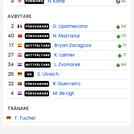
9
H. Kane
45'
FORWARD
AVBYTARE
2
D. Upamecano
59'
FÖRSVARARE
40
N. Mazraoui
70'
FÖRSVARARE
17
Bryan Zaragoza
71'
MITTFÄLTARE
27
K. Laimer
71'
MITTFÄLTARE
34
L. Zvonarek
84'
MITTFÄLTARE
26
S. Ulreich
GK
22
R. Guerreiro
FÖRSVARARE
4
M. de Ligt
FÖRSVARARE
TRÄNARE
T. Tuchel