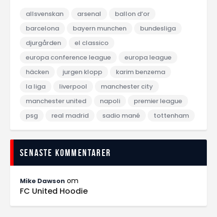
allsvenskan
arsenal
ballon d‘or
barcelona
bayern munchen
bundesliga
djurgården
el classico
europa conference league
europa league
häcken
jurgen klopp
karim benzema
la liga
liverpool
manchester city
manchester united
napoli
premier league
psg
real madrid
sadio mané
tottenham
Senaste kommentarer
om
Mike Dawson
FC United Hoodie