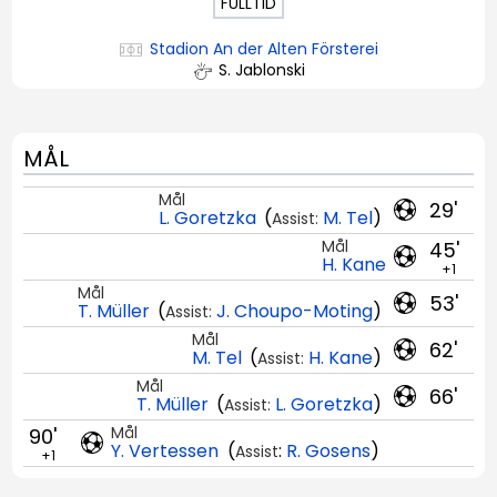
FULLTID
Stadion An der Alten Försterei
S. Jablonski
MÅL
Mål
29'
L. Goretzka
(
M. Tel
)
Assist:
Mål
45'
H. Kane
+1
Mål
53'
T. Müller
(
J. Choupo-Moting
)
Assist:
Mål
62'
M. Tel
(
H. Kane
)
Assist:
Mål
66'
T. Müller
(
L. Goretzka
)
Assist:
Mål
90'
Y. Vertessen
(
:
R. Gosens
)
Assist
+1