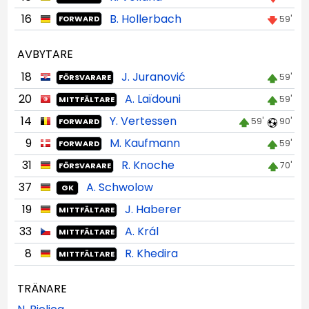
16
B. Hollerbach
59'
FORWARD
AVBYTARE
18
J. Juranović
59'
FÖRSVARARE
20
A. Laïdouni
59'
MITTFÄLTARE
14
Y. Vertessen
59'
90'
FORWARD
9
M. Kaufmann
59'
FORWARD
31
R. Knoche
70'
FÖRSVARARE
37
A. Schwolow
GK
19
J. Haberer
MITTFÄLTARE
33
A. Král
MITTFÄLTARE
8
R. Khedira
MITTFÄLTARE
TRÄNARE