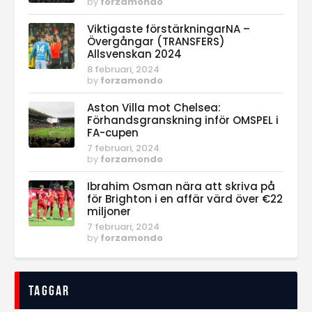
by
forzamondo
Viktigaste förstärkningarNA –
Övergångar (TRANSFERS)
Allsvenskan 2024
8 februari, 2024
by
forzamondo
Aston Villa mot Chelsea:
Förhandsgranskning inför OMSPEL i
FA-cupen
7 februari, 2024
by
forzamondo
Ibrahim Osman nära att skriva på
för Brighton i en affär värd över €22
miljoner
7 februari, 2024
by
forzamondo
Taggar