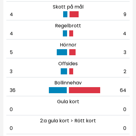
Skott på mål
4
9
Regelbrott
4
4
Hörnor
5
3
Offsides
3
2
Bollinnehav
36
64
Gula kort
0
0
2:a gula kort > Rött kort
0
0