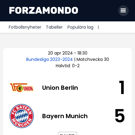
Fotbollsnyheter
Tabeller
Populära lag
Allsvenskan
20 apr 2024
-
18:30
Premier League
Bundesliga 2023-2024
| Matchvecka 30
Halvtid: 0-2
La Liga
Bundesliga
1
Union Berlin
Serie A
Ligue 1
5
Bayern Munich