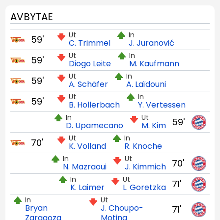
AVBYTAE
Ut
In
59'
C. Trimmel
J. Juranović
Ut
In
59'
Diogo Leite
M. Kaufmann
Ut
In
59'
A. Schäfer
A. Laïdouni
Ut
In
59'
B. Hollerbach
Y. Vertessen
In
Ut
59'
D. Upamecano
M. Kim
Ut
In
70'
K. Volland
R. Knoche
In
Ut
70'
N. Mazraoui
J. Kimmich
In
Ut
71'
K. Laimer
L. Goretzka
In
Ut
Bryan
J. Choupo-
71'
Zaragoza
Moting