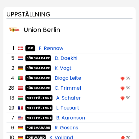
UPPSTÄLLNING
Union Berlin
1
F. Rønnow
GK
5
D. Doekhi
FÖRSVARARE
2
K. Vogt
FÖRSVARARE
4
Diogo Leite
59'
FÖRSVARARE
28
C. Trimmel
59'
FÖRSVARARE
13
A. Schäfer
59'
MITTFÄLTARE
29
L. Tousart
MITTFÄLTARE
7
B. Aaronson
MITTFÄLTARE
6
R. Gosens
FÖRSVARARE
10
K. Volland
70'
FORWARD