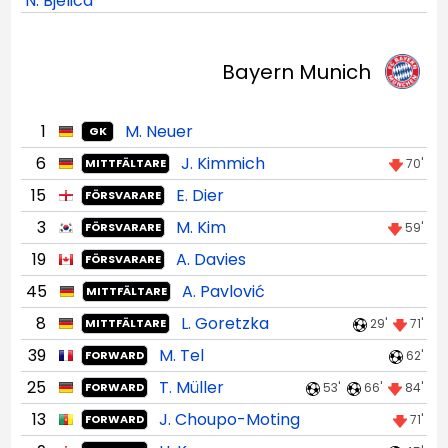
N. Bjelica
Bayern Munich
1
M. Neuer
GK
6
J. Kimmich
70'
MITTFÄLTARE
15
E. Dier
FÖRSVARARE
3
M. Kim
59'
FÖRSVARARE
19
A. Davies
FÖRSVARARE
45
A. Pavlović
MITTFÄLTARE
8
L. Goretzka
29'
71'
MITTFÄLTARE
39
M. Tel
62'
FORWARD
25
T. Müller
53'
66'
84'
FORWARD
13
J. Choupo-Moting
71'
FORWARD