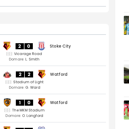
2
0
Stoke City
Vicarage Road
Domare:
L. Smith
2
2
Watford
Stadium of Light
Domare:
G. Ward
1
0
Watford
The MKM Stadium
Domare:
O. Langford