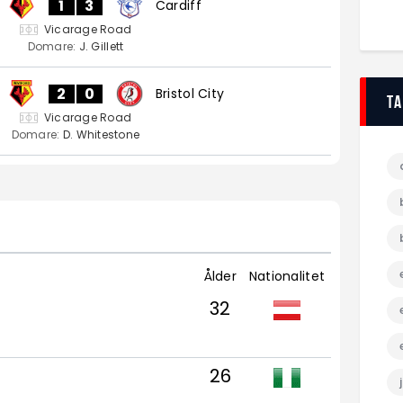
1
3
Cardiff
Vicarage Road
Domare:
J. Gillett
2
0
Bristol City
T
Vicarage Road
Domare:
D. Whitestone
Ålder
Nationalitet
32
26