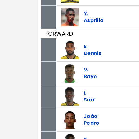
Y.
Asprilla
FORWARD
E.
Dennis
V.
Bayo
I.
Sarr
João
Pedro