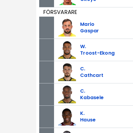
FÖRSVARARE
Mario
Gaspar
W.
Troost-Ekong
C.
Cathcart
C.
Kabasele
K.
Hause