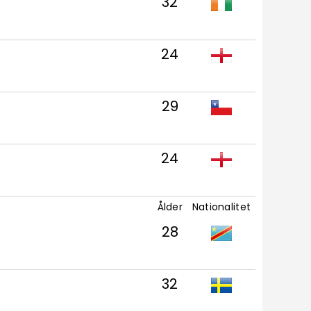
32
24
29
24
Ålder
Nationalitet
28
32