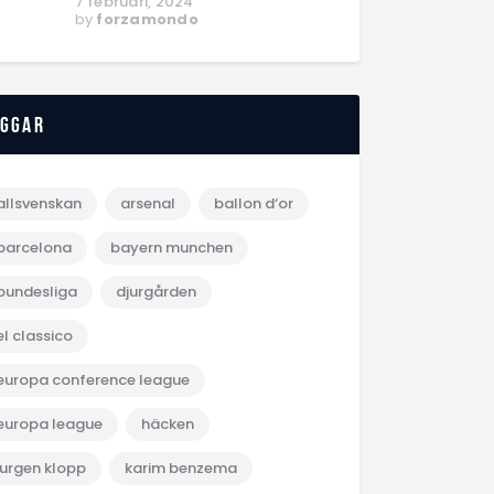
7 februari, 2024
by
forzamondo
aggar
allsvenskan
arsenal
ballon d‘or
barcelona
bayern munchen
bundesliga
djurgården
el classico
europa conference league
europa league
häcken
jurgen klopp
karim benzema