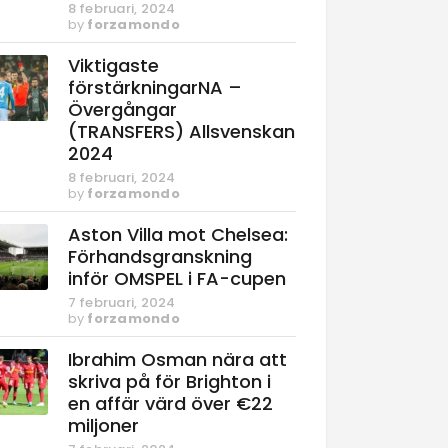
8 februari, 2024
by
forzamondo
Viktigaste
förstärkningarNA –
Övergångar
(TRANSFERS) Allsvenskan
2024
8 februari, 2024
by
forzamondo
Aston Villa mot Chelsea:
Förhandsgranskning
inför OMSPEL i FA-cupen
7 februari, 2024
by
forzamondo
Ibrahim Osman nära att
skriva på för Brighton i
en affär värd över €22
miljoner