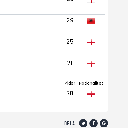
29
25
21
Ålder
Nationalitet
78
dela: