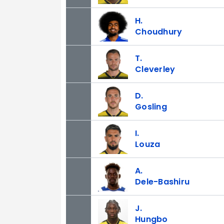
H.
Choudhury
T.
Cleverley
D.
Gosling
I.
Louza
A.
Dele-Bashiru
J.
Hungbo