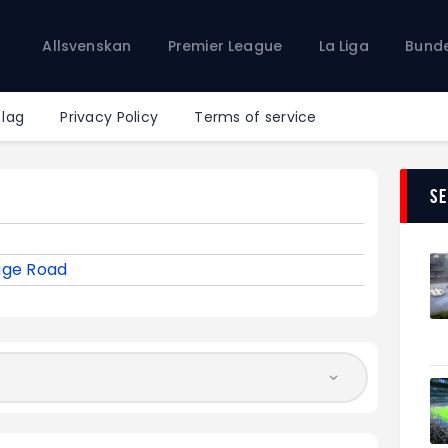
Allsvenskan
Allsvenskan
Premier League
La Liga
Bunde
Premier League
La Liga
Bundesliga
 lag
Privacy Policy
Terms of service
Serie A
Ligue 1
S
age Road