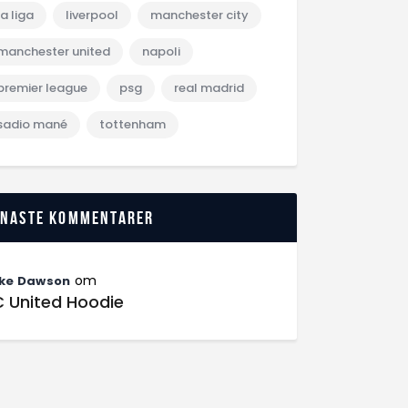
la liga
liverpool
manchester city
manchester united
napoli
premier league
psg
real madrid
sadio mané
tottenham
enaste kommentarer
om
ke Dawson
C United Hoodie