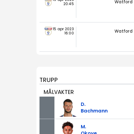
Watford
20:45
15 apr 2023
Watford
16:00
TRUPP
MÅLVAKTER
D.
Bachmann
M.
Okoye