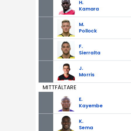
H.
Kamara
M.
Pollock
F.
Sierralta
J.
Morris
MITTFÄLTARE
E.
Kayembe
K.
Sema