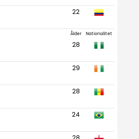
22
Ålder
Nationalitet
28
29
28
24
28