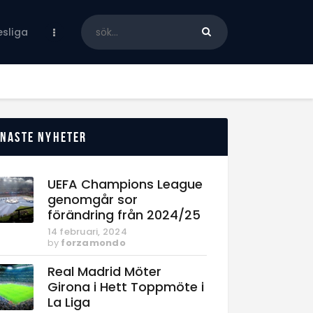
sliga
enaste nyheter
UEFA Champions League
genomgår sor
förändring från 2024/25
14 februari, 2024
by
forzamondo
Real Madrid Möter
Girona i Hett Toppmöte i
La Liga