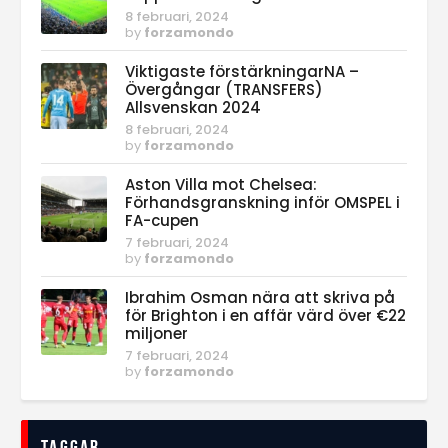
8 februari, 2024
by
forzamondo
Viktigaste förstärkningarNA –
Övergångar (TRANSFERS)
Allsvenskan 2024
8 februari, 2024
by
forzamondo
Aston Villa mot Chelsea:
Förhandsgranskning inför OMSPEL i
FA-cupen
7 februari, 2024
by
forzamondo
Ibrahim Osman nära att skriva på
för Brighton i en affär värd över €22
miljoner
7 februari, 2024
by
forzamondo
Taggar