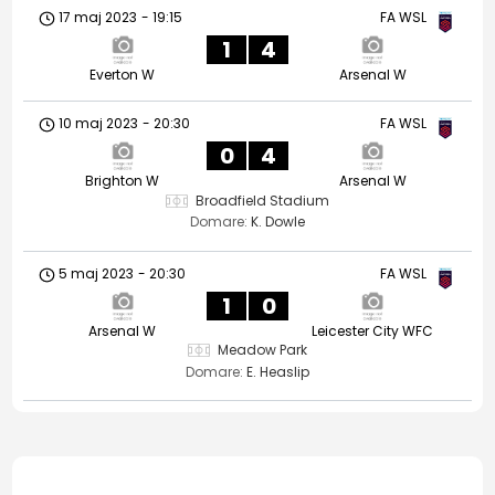
17 maj 2023
-
19:15
FA WSL
1
4
Everton W
Arsenal W
10 maj 2023
-
20:30
FA WSL
0
4
Brighton W
Arsenal W
Broadfield Stadium
Domare:
K. Dowle
5 maj 2023
-
20:30
FA WSL
1
0
Arsenal W
Leicester City WFC
Meadow Park
Domare:
E. Heaslip