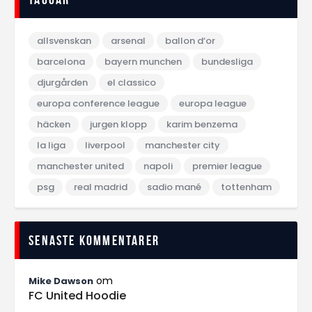
allsvenskan
arsenal
ballon d‘or
barcelona
bayern munchen
bundesliga
djurgården
el classico
europa conference league
europa league
häcken
jurgen klopp
karim benzema
la liga
liverpool
manchester city
manchester united
napoli
premier league
psg
real madrid
sadio mané
tottenham
Senaste kommentarer
om
Mike Dawson
FC United Hoodie