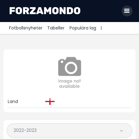
Fotbollsnyheter
Tabeller
Populära lag
Allsvenskan
Premier League
La Liga
Bundesliga
Serie A
Land
Ligue 1