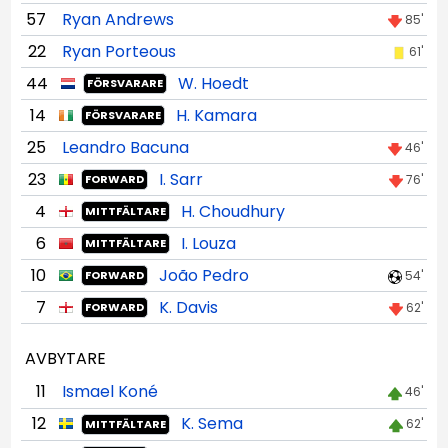
57
Ryan Andrews
85'
22
Ryan Porteous
61'
44
W. Hoedt
FÖRSVARARE
14
H. Kamara
FÖRSVARARE
25
Leandro Bacuna
46'
23
I. Sarr
76'
FORWARD
4
H. Choudhury
MITTFÄLTARE
6
I. Louza
MITTFÄLTARE
10
João Pedro
54'
FORWARD
7
K. Davis
62'
FORWARD
AVBYTARE
11
Ismael Koné
46'
12
K. Sema
62'
MITTFÄLTARE