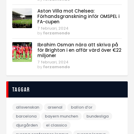
Aston Villa mot Chelsea:
Förhandsgranskning inför OMSPEL i
FA-cupen
7 februari, 2024
by
forzamondo
Ibrahim Osman nära att skriva på
för Brighton i en affär värd över €22
miljoner
7 februari, 2024
by
forzamondo
Taggar
allsvenskan
arsenal
ballon d‘or
barcelona
bayern munchen
bundesliga
djurgården
el classico