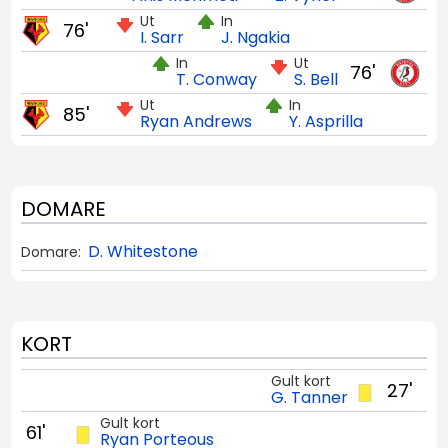
Ut
In
76'
I. Sarr
J. Ngakia
In
Ut
76'
T. Conway
S. Bell
Ut
In
85'
Ryan Andrews
Y. Asprilla
DOMARE
D. Whitestone
Domare:
KORT
Gult kort
27'
G. Tanner
Gult kort
61'
Ryan Porteous