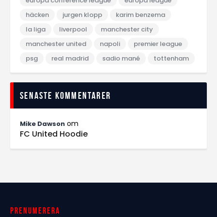
europa conference league
europa league
häcken
jurgen klopp
karim benzema
la liga
liverpool
manchester city
manchester united
napoli
premier league
psg
real madrid
sadio mané
tottenham
Senaste kommentarer
om
Mike Dawson
FC United Hoodie
Prenumerera