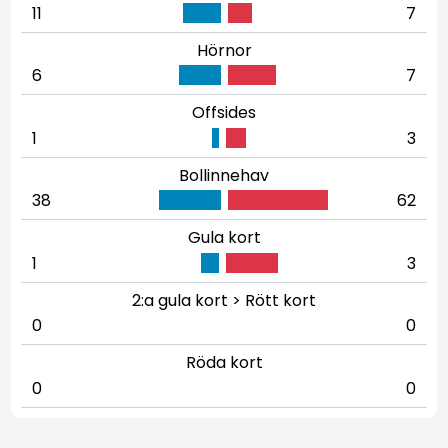
11
7
Hörnor
6
7
Offsides
1
3
Bollinnehav
38
62
Gula kort
1
3
2:a gula kort > Rött kort
0
0
Röda kort
0
0