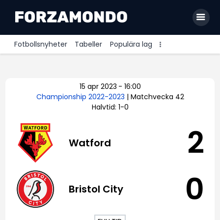
Fotbollsnyheter
Tabeller
Populära lag
Allsvenskan
15 apr 2023
-
16:00
Premier League
Championship 2022-2023
| Matchvecka 42
Halvtid: 1-0
La Liga
Bundesliga
2
Watford
Serie A
Ligue 1
0
Bristol City