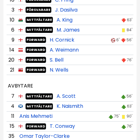
3
J. Dasilva
FÖRSVARARE
10
A. King
63'
MITTFÄLTARE
6
M. James
84'
MITTFÄLTARE
9
H. Cornick
6'
56'
FORWARD
14
A. Weimann
FORWARD
20
S. Bell
76'
FORWARD
21
N. Wells
FORWARD
AVBYTARE
7
A. Scott
56'
MITTFÄLTARE
4
K. Naismith
63'
MITTFÄLTARE
11
Anis Mehmeti
75'
90'
15
T. Conway
76'
FORWARD
35
Omar Taylor-Clarke