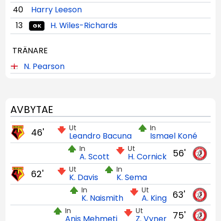
40
Harry Leeson
13
H. Wiles-Richards
GK
TRÄNARE
N. Pearson
AVBYTAE
Ut
In
46'
Leandro Bacuna
Ismael Koné
In
Ut
56'
A. Scott
H. Cornick
Ut
In
62'
K. Davis
K. Sema
In
Ut
63'
K. Naismith
A. King
In
Ut
75'
Anis Mehmeti
Z. Vyner