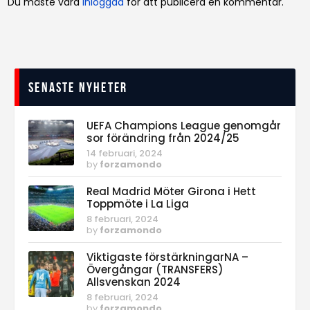
Du måste vara
inloggad
för att publicera en kommentar.
Senaste nyheter
UEFA Champions League genomgår
sor förändring från 2024/25
14 februari, 2024
by
forzamondo
Real Madrid Möter Girona i Hett
Toppmöte i La Liga
8 februari, 2024
by
forzamondo
Viktigaste förstärkningarNA –
Övergångar (TRANSFERS)
Allsvenskan 2024
8 februari, 2024
by
forzamondo