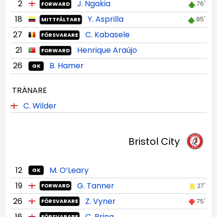
2
J. Ngakia
76'
FORWARD
18
Y. Asprilla
85'
MITTFÄLTARE
27
C. Kabasele
FÖRSVARARE
21
Henrique Araújo
FORWARD
26
B. Hamer
GK
TRÄNARE
C. Wilder
Bristol City
12
M. O’Leary
GK
19
G. Tanner
27'
FORWARD
26
Z. Vyner
75'
FÖRSVARARE
16
C. Pring
FÖRSVARARE