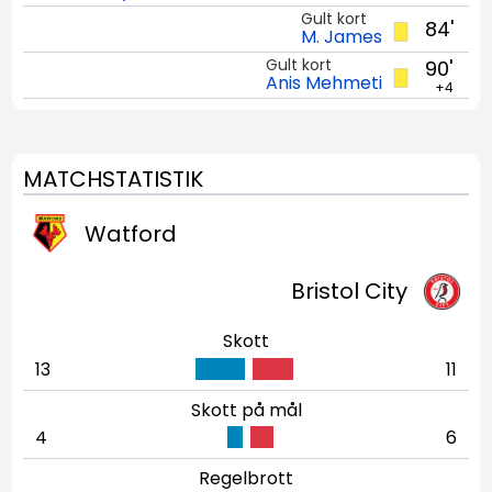
Gult kort
84'
M. James
Gult kort
90'
Anis Mehmeti
+4
MATCHSTATISTIK
Watford
Bristol City
Skott
13
11
Skott på mål
4
6
Regelbrott