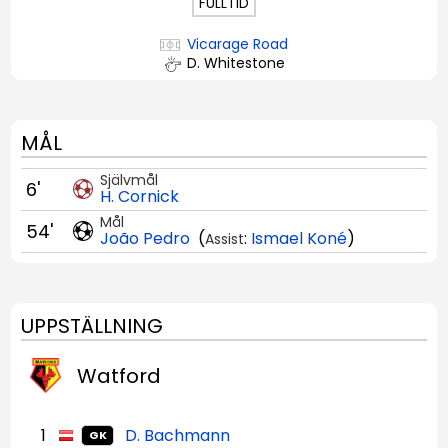
FULLTID
Vicarage Road
D. Whitestone
MÅL
Självmål
6'
H. Cornick
Mål
54'
João Pedro
(
:
Ismael Koné
)
Assist
UPPSTÄLLNING
Watford
1
D. Bachmann
GK