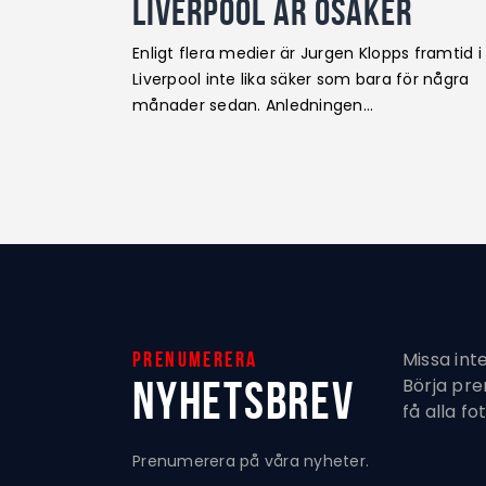
Liverpool är osäker
Enligt flera medier är Jurgen Klopps framtid i
Liverpool inte lika säker som bara för några
månader sedan. Anledningen…
Missa int
Prenumerera
Nyhetsbrev
Börja pr
få alla fo
Prenumerera på våra nyheter.