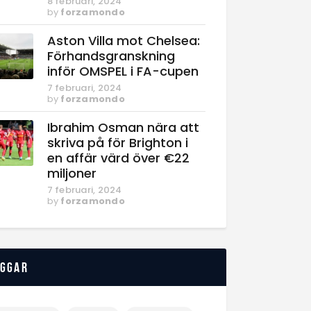
8 februari, 2024
by
forzamondo
Aston Villa mot Chelsea:
Förhandsgranskning
inför OMSPEL i FA-cupen
7 februari, 2024
by
forzamondo
Ibrahim Osman nära att
skriva på för Brighton i
en affär värd över €22
miljoner
7 februari, 2024
by
forzamondo
aggar