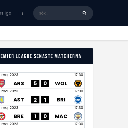
sliga
remier League senaste matcherna
8 maj 2023
17:30
ARS
WOL
5
0
8 maj 2023
17:30
AST
BRI
2
1
8 maj 2023
17:30
BRE
MAC
1
0
8 maj 2023
17:30