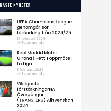
enaste nyheter
UEFA Champions League
genomgår sor
förändring från 2024/25
14 februari, 2024
by
forzamondo
Real Madrid Möter
Girona i Hett Toppmöte i
La Liga
8 februari, 2024
by
forzamondo
Viktigaste
förstärkningarNA –
Övergångar
(TRANSFERS) Allsvenskan
2024