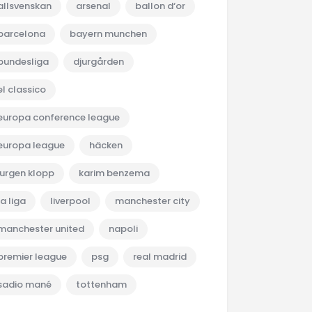
allsvenskan
arsenal
ballon d‘or
barcelona
bayern munchen
bundesliga
djurgården
el classico
europa conference league
europa league
häcken
jurgen klopp
karim benzema
la liga
liverpool
manchester city
manchester united
napoli
premier league
psg
real madrid
sadio mané
tottenham