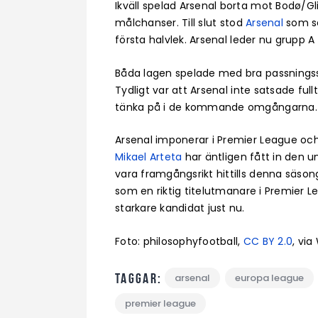
Ikväll spelad Arsenal borta mot Bodø/G
målchanser. Till slut stod
Arsenal
som s
första halvlek. Arsenal leder nu grupp 
Båda lagen spelade med bra passningssp
Tydligt var att Arsenal inte satsade full
tänka på i de kommande omgångarna.
Arsenal imponerar i Premier League och 
Mikael Arteta
har äntligen fått in den u
vara framgångsrikt hittills denna säso
som en riktig titelutmanare i Premier
starkare kandidat just nu.
Foto: philosophyfootball,
CC BY 2.0
, vi
Taggar:
arsenal
europa league
premier league