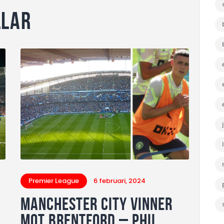
llar
Premier League
6 februari, 2024
Manchester City VINNER
mot Brentford – Phil