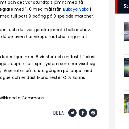
limt och det var stundtals jämnt med få
S
egrare med 1-0 med mål från
Bukayo Saka
i
A med full pott 9 poäng på 3 spelade matcher.
el och det var ganska jämnt i bollinnehav.
t då de även har viktiga matcher i ligan att
leder ligan med 8 vinster och endast 1 förlust.
nga truppen i ett spelsystem som har visat sig
ng. Arsenal är på första gången på länge med
 League och endast Manchester City känns
a Wikimedia Commons
dela: