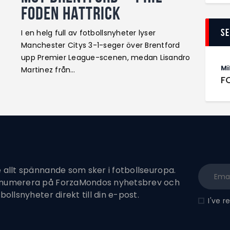
Foden hattrick
S
I en helg full av fotbollsnyheter lyser
Manchester Citys 3-1-seger över Brentford
upp Premier League-scenen, medan Lisandro
Mi
Martinez från…
F
e allt spännande som sker i fotbollseuropa.
enumerera på ForzaMondos nyhetsbrev och
tbollsnyheter direkt till din e-post.
I've 