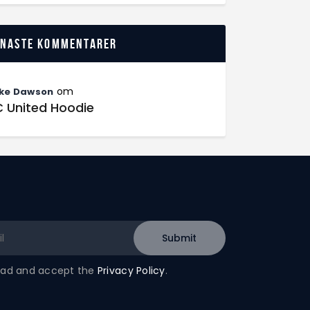
enaste kommentarer
om
ke Dawson
C United Hoodie
read and accept the
Privacy Policy
.