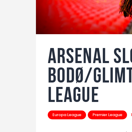
Arsenal sl
Bodø/GLIMT
League
Europa League
Premier League