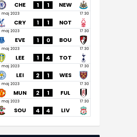
CHE
NEW
1
1
8 maj 2023
17:30
CRY
NOT
1
1
8 maj 2023
17:30
EVE
BOU
1
0
8 maj 2023
17:30
LEE
TOT
1
4
8 maj 2023
17:30
LEI
WES
2
1
8 maj 2023
17:30
MUN
FUL
2
1
8 maj 2023
17:30
SOU
LIV
4
4