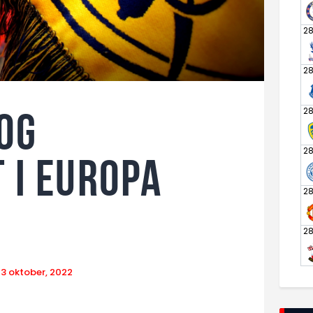
2
2
2
og
2
 i europa
2
2
13 oktober, 2022