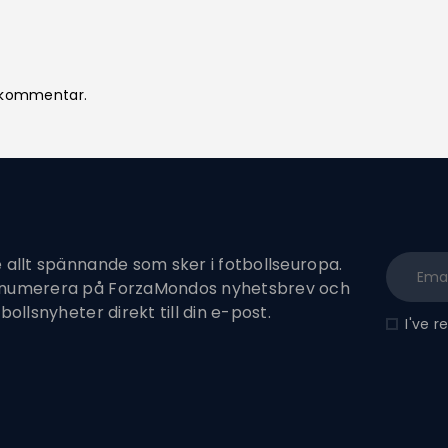
n kommentar.
e allt spännande som sker i fotbollseuropa.
enumerera på ForzaMondos nyhetsbrev och
tbollsnyheter direkt till din e-post.
I've 