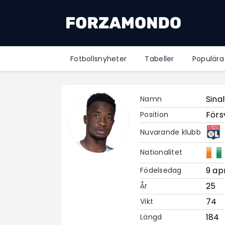
Fotbollsnyheter
Tabeller
Populära
Sina
Namn
Förs
Position
Nuvarande klubb
Nationalitet
9 apr
Födelsedag
25
År
74
Vikt
184
Längd