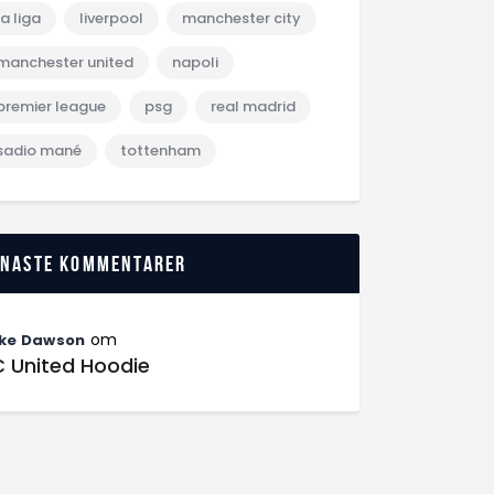
la liga
liverpool
manchester city
manchester united
napoli
premier league
psg
real madrid
sadio mané
tottenham
enaste kommentarer
om
ke Dawson
C United Hoodie