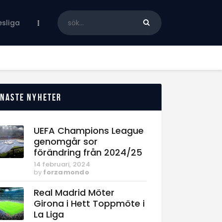
sliga
enaste nyheter
UEFA Champions League
genomgår sor
förändring från 2024/25
14 februari, 2024
by
forzamondo
Real Madrid Möter
Girona i Hett Toppmöte i
La Liga