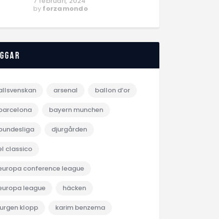
7 februari, 2024
by
forzamondo
aggar
allsvenskan
arsenal
ballon d‘or
barcelona
bayern munchen
bundesliga
djurgården
el classico
europa conference league
europa league
häcken
jurgen klopp
karim benzema