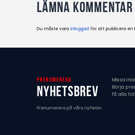
Lämna kommentar
Du måste vara
inloggad
för att publicera e
Missa int
Prenumerera
Nyhetsbrev
Börja pr
få alla fo
Prenumerera på våra nyheter.