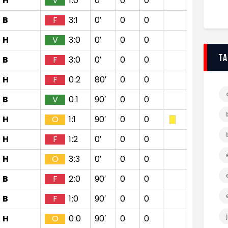
H
V
1:0
0′
0
0
B
F
3:1
0′
0
0
H
V
3:0
0′
0
0
T
B
F
3:0
0′
0
0
H
F
0:2
80′
0
0
B
V
0:1
90′
0
0
H
O
1:1
90′
0
0
H
F
1:2
0′
0
0
H
O
3:3
0′
0
0
B
F
2:0
90′
0
0
B
F
1:0
90′
0
0
H
O
0:0
90′
0
0