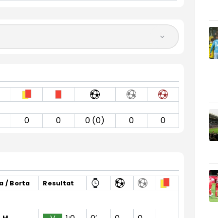
0
0
0 (0)
0
0
 / Borta
Resultat