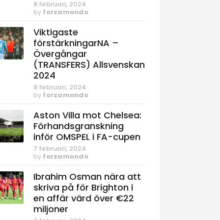
8 februari, 2024
by
forzamondo
Viktigaste
förstärkningarNA –
Övergångar
(TRANSFERS) Allsvenskan
2024
8 februari, 2024
by
forzamondo
Aston Villa mot Chelsea:
Förhandsgranskning
inför OMSPEL i FA-cupen
7 februari, 2024
by
forzamondo
Ibrahim Osman nära att
skriva på för Brighton i
en affär värd över €22
miljoner