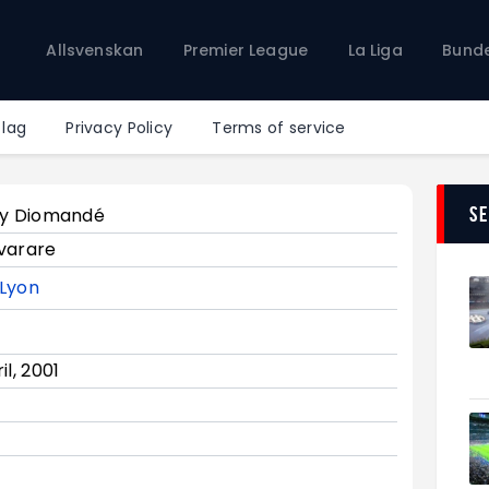
Allsvenskan
Allsvenskan
Premier League
La Liga
Bunde
Premier League
La Liga
Bundesliga
 lag
Privacy Policy
Terms of service
Serie A
Ligue 1
S
ly Diomandé
varare
Lyon
il, 2001