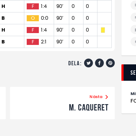
H
F
1:4
90′
0
0
B
O
0:0
90′
0
0
H
F
1:4
90′
0
0
B
F
2:1
90′
0
0
dela:
S
Mi
Nästa
F
M. Caqueret