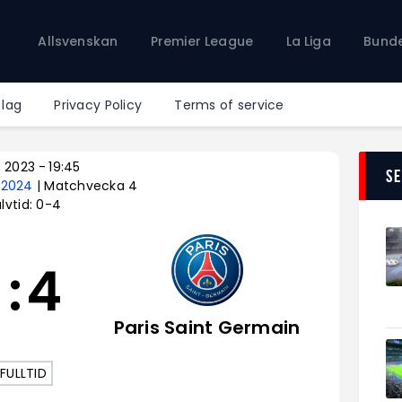
Allsvenskan
Allsvenskan
Premier League
La Liga
Bunde
Premier League
La Liga
Bundesliga
 lag
Privacy Policy
Terms of service
Serie A
Ligue 1
p 2023
-
19:45
S
– 2024
| Matchvecka 4
lvtid: 0-4
1
:
4
Paris Saint Germain
FULLTID