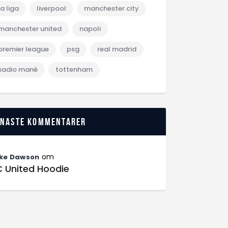
la liga
liverpool
manchester city
manchester united
napoli
premier league
psg
real madrid
sadio mané
tottenham
enaste kommentarer
om
ke Dawson
C United Hoodie