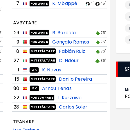
7
K. Mbappé
4'
45'
FORWARD
6'
AVBYTARE
29
B. Barcola
6'
75'
FORWARD
9
Gonçalo Ramos
6'
75'
FORWARD
8
Fabián Ruiz
6'
76'
MITTFÄLTARE
27
C. Ndour
0'
86'
MITTFÄLTARE
S
1
K. Navas
GK
15
Danilo Pereira
MITTFÄLTARE
80
Arnau Tenas
GK
Mi
F
32
L. Kurzawa
FÖRSVARARE
28
Carlos Soler
MITTFÄLTARE
TRÄNARE