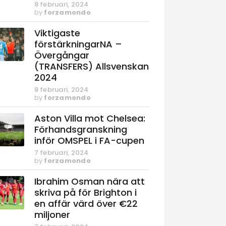
8 februari, 2024
by
forzamondo
Viktigaste
förstärkningarNA –
Övergångar
(TRANSFERS) Allsvenskan
2024
8 februari, 2024
by
forzamondo
Aston Villa mot Chelsea:
Förhandsgranskning
inför OMSPEL i FA-cupen
7 februari, 2024
by
forzamondo
Ibrahim Osman nära att
skriva på för Brighton i
en affär värd över €22
miljoner