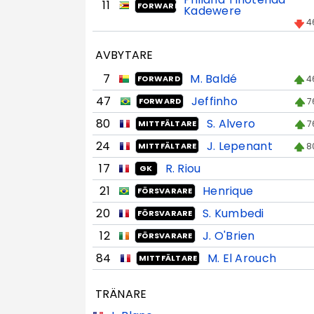
11
FORWARD
Kadewere
4
AVBYTARE
7
M. Baldé
4
FORWARD
47
Jeffinho
7
FORWARD
80
S. Alvero
7
MITTFÄLTARE
24
J. Lepenant
8
MITTFÄLTARE
17
R. Riou
GK
21
Henrique
FÖRSVARARE
20
S. Kumbedi
FÖRSVARARE
12
J. O'Brien
FÖRSVARARE
84
M. El Arouch
MITTFÄLTARE
TRÄNARE