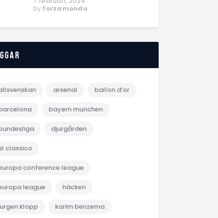
7 februari, 2024
by
forzamondo
aggar
allsvenskan
arsenal
ballon d‘or
barcelona
bayern munchen
bundesliga
djurgården
el classico
europa conference league
europa league
häcken
jurgen klopp
karim benzema