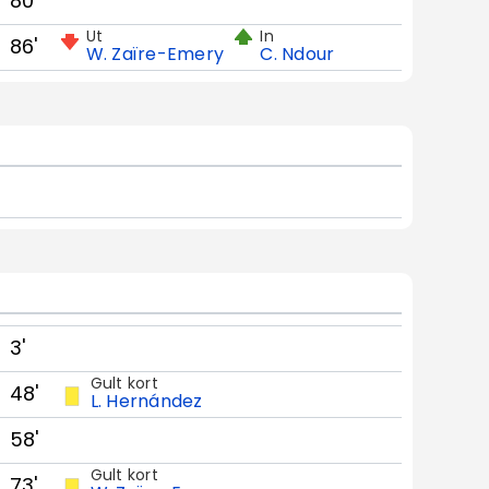
80'
Ut
In
86'
W. Zaïre-Emery
C. Ndour
3'
Gult kort
48'
L. Hernández
58'
Gult kort
73'