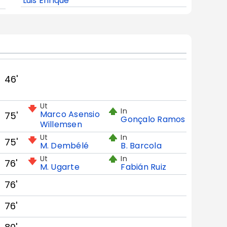
Luis Enrique
46'
Ut
In
Marco Asensio
75'
Gonçalo Ramos
Willemsen
Ut
In
75'
M. Dembélé
B. Barcola
Ut
In
76'
M. Ugarte
Fabián Ruiz
76'
76'