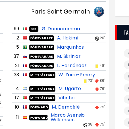
Paris Saint Germain
99
G. Donnarumma
GK
T
2
A. Hakimi
20'
FÖRSVARARE
5
Marquinhos
FÖRSVARARE
37
M. Škriniar
FÖRSVARARE
21
L. Hernández
48'
FÖRSVARARE
33
W. Zaïre-Emery
MITTFÄLTARE
0'
73'
86'
4
M. Ugarte
76'
MITTFÄLTARE
8'
17
Vitinha
MITTFÄLTARE
6'
10
M. Dembélé
75'
FORWARD
Marco Asensio
11
FORWARD
Willemsen
6'
38'
75'