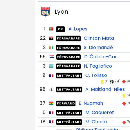
Lyon
1
A. Lopes
GK
22
Clinton Mata
FÖRSVARARE
2
S. Diomandé
FÖRSVARARE
55
D. Ćaleta-Car
FÖRSVARARE
3
N. Tagliafico
FÖRSVARARE
8
C. Tolisso
MITTFÄLTARE
3'
74'
8
98
A. Maitland-Niles
MITTFÄLTARE
5
37
E. Nuamah
7
FORWARD
6
M. Caqueret
MITTFÄLTARE
18
M. Cherki
7
MITTFÄLTARE
Philana Tinotenda