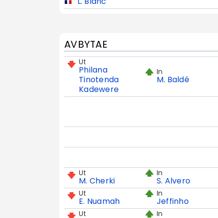
L. Blanc
AVBYTAE
Ut
Philana
In
Tinotenda
M. Baldé
Kadewere
Ut
In
M. Cherki
S. Alvero
Ut
In
E. Nuamah
Jeffinho
Ut
In