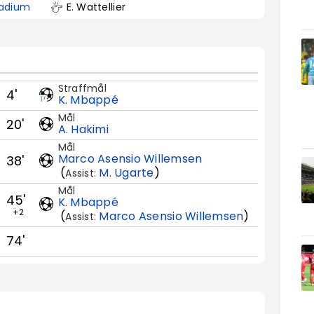
adium
E. Wattellier
Straffmål
4'
K. Mbappé
Mål
20'
A. Hakimi
Mål
Marco Asensio Willemsen
38'
(
M. Ugarte
)
Assist:
Mål
45'
K. Mbappé
+2
(
Marco Asensio Willemsen
)
Assist:
74'