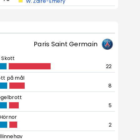
W. Zaïre-Emery
Paris Saint Germain
Skott
22
tt på mål
8
gelbrott
5
Hörnor
2
llinnehav