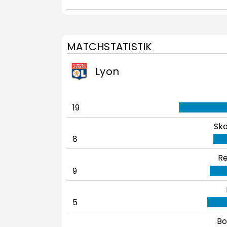
MATCHSTATISTIK
Lyon
19
Sko
8
Re
9
5
Bo