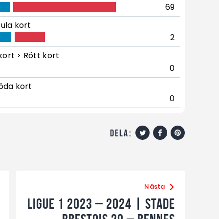
69
ula kort
2
kort > Rött kort
0
öda kort
0
dela:
Nästa
Ligue 1 2023 – 2024 | Stade