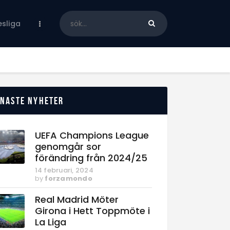
sliga
enaste nyheter
UEFA Champions League
genomgår sor
förändring från 2024/25
14 februari, 2024
by
forzamondo
Real Madrid Möter
Girona i Hett Toppmöte i
La Liga