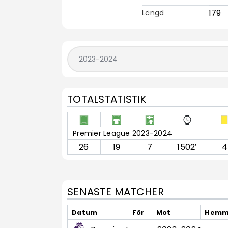
179
Längd
TOTALSTATISTIK
Premier League 2023-2024
26
19
7
1502′
4
SENASTE MATCHER
Datum
För
Mot
Hemma