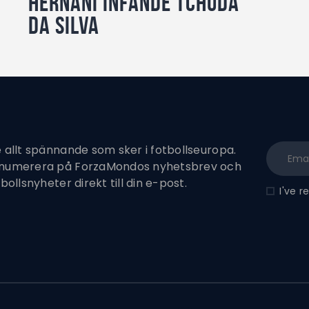
Hernâni Infande Tchuda
da Silva
e allt spännande som sker i fotbollseuropa.
enumerera på ForzaMondos nyhetsbrev och
tbollsnyheter direkt till din e-post.
I've 