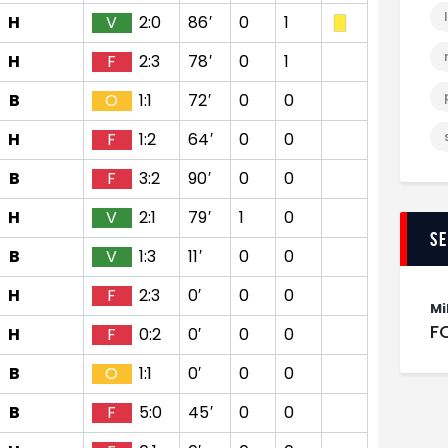
H
V
2:0
86′
0
1
H
F
2:3
78′
0
1
B
O
1:1
72′
0
0
H
F
1:2
64′
0
0
B
F
3:2
90′
0
0
H
V
2:1
79′
1
0
S
B
V
1:3
11′
0
0
H
F
2:3
0′
0
0
Mi
F
H
F
0:2
0′
0
0
B
O
1:1
0′
0
0
B
F
5:0
45′
0
0