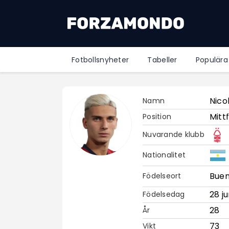
Fotbollsnyheter
Tabeller
Populära
Nico
Namn
Mitt
Position
Nuvarande klubb
Nationalitet
Buen
Födelseort
28 ju
Födelsedag
28
År
73
Vikt