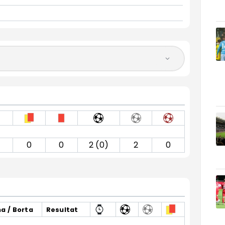
0
0
2 (0)
2
0
 / Borta
Resultat