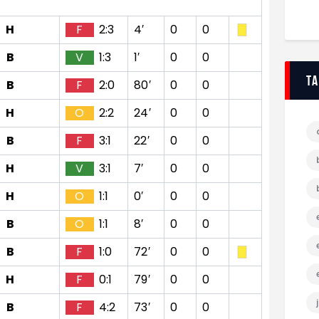
H
F
2:3
4′
0
0
B
V
1:3
1′
0
0
T
B
F
2:0
80′
0
0
H
O
2:2
24′
0
0
B
F
3:1
22′
0
0
H
V
3:1
7′
0
0
H
O
1:1
0′
0
0
B
O
1:1
8′
0
0
B
F
1:0
72′
0
0
H
F
0:1
79′
0
0
B
F
4:2
73′
0
0