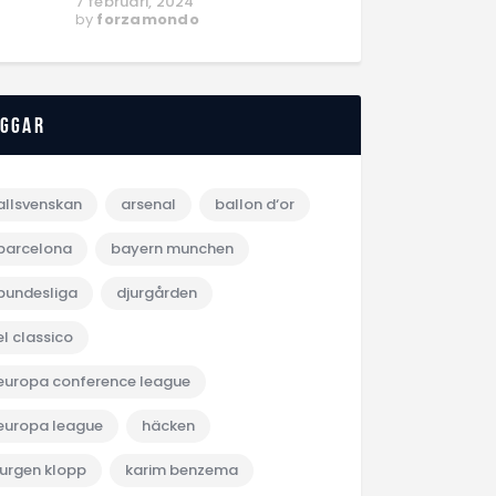
7 februari, 2024
by
forzamondo
aggar
allsvenskan
arsenal
ballon d‘or
barcelona
bayern munchen
bundesliga
djurgården
el classico
europa conference league
europa league
häcken
jurgen klopp
karim benzema