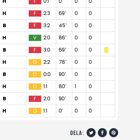
H
F
0:1
0′
0
0
H
F
2:3
69′
0
0
B
F
3:2
45′
0
0
H
V
2:0
86′
0
0
B
F
3:0
69′
0
0
H
O
2:2
78′
0
0
B
O
0:0
90′
0
0
H
O
1:1
80′
1
0
B
F
2:0
90′
0
0
H
O
1:1
0′
0
0
dela: