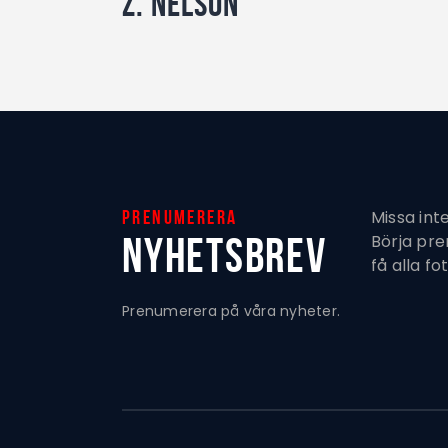
Z. Nelson
Missa int
Prenumerera
Nyhetsbrev
Börja pr
få alla fo
Prenumerera på våra nyheter.