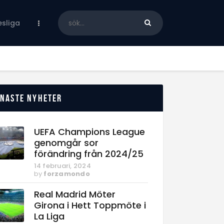
sliga
enaste nyheter
UEFA Champions League
genomgår sor
förändring från 2024/25
14 februari, 2024
by
forzamondo
Real Madrid Möter
Girona i Hett Toppmöte i
La Liga