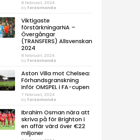
8 februari, 2024
by
forzamondo
Viktigaste
förstärkningarNA –
Övergångar
(TRANSFERS) Allsvenskan
2024
8 februari, 2024
by
forzamondo
Aston Villa mot Chelsea:
Förhandsgranskning
inför OMSPEL i FA-cupen
7 februari, 2024
by
forzamondo
Ibrahim Osman nära att
skriva på för Brighton i
en affär värd över €22
miljoner