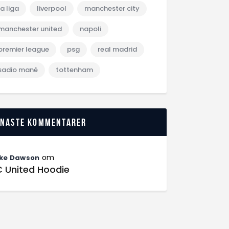
la liga
liverpool
manchester city
manchester united
napoli
premier league
psg
real madrid
sadio mané
tottenham
enaste kommentarer
om
ke Dawson
C United Hoodie