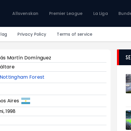
Allsvenskan
Allsvenskan
Premier League
La Liga
Bunde
Premier League
La Liga
Bundesliga
 lag
Privacy Policy
Terms of service
Serie A
Ligue 1
S
lás Martín Domínguez
fältare
Nottingham Forest
os Aires
ni, 1998