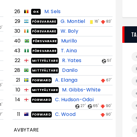
26
M. Sels
GK
29
G. Montiel
16'
83'
FÖRSVARARE
0'
30
W. Boly
FÖRSVARARE
T
40
Murillo
FÖRSVARARE
43
T. Aina
FÖRSVARARE
22
R. Yates
51'
MITTFÄLTARE
28
Danilo
MITTFÄLTARE
21
A. Elanga
67'
FORWARD
6'
10
M. Gibbs-White
MITTFÄLTARE
14
C. Hudson-Odoi
FORWARD
4'
27'
65'
90'
11
C. Wood
7'
90'
FORWARD
AVBYTARE