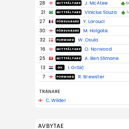
28
J. McAtee
6
MITTFÄLTARE
21
Vinicius Souza
7
MITTFÄLTARE
27
Y. Larouci
FÖRSVARARE
30
M. Holgate
FÖRSVARARE
32
W. Osula
FORWARD
16
O. Norwood
MITTFÄLTARE
25
A. Ben Slimane
MITTFÄLTARE
13
I. Grbić
GK
7
R. Brewster
FORWARD
TRÄNARE
C. Wilder
AVBYTAE