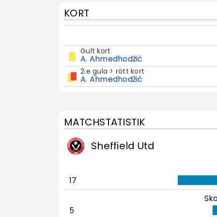
KORT
Gult kort
A. Ahmedhodžić
2:e gula > rött kort
A. Ahmedhodžić
MATCHSTATISTIK
Sheffield Utd
17
Sko
5