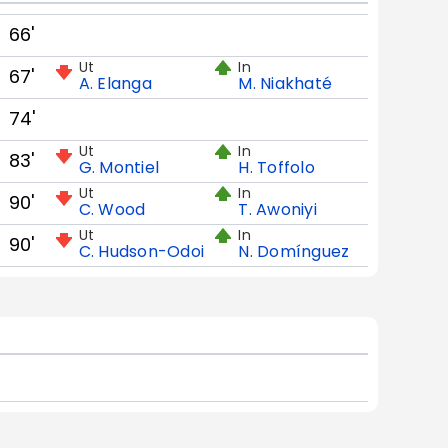
66'
Ut
In
67'
A. Elanga
M. Niakhaté
74'
Ut
In
83'
G. Montiel
H. Toffolo
Ut
In
90'
C. Wood
T. Awoniyi
Ut
In
90'
C. Hudson-Odoi
N. Domínguez