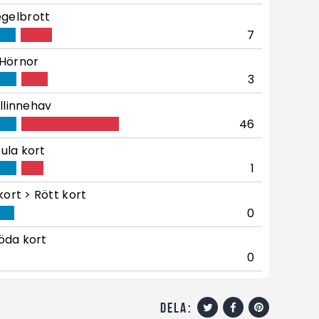
gelbrott
7
Hörnor
3
llinnehav
46
ula kort
1
kort > Rött kort
0
öda kort
0
dela: