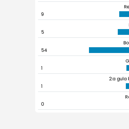
Re
9
5
Bo
54
G
1
2:a gula 
1
R
0