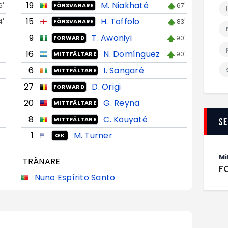
19
M. Niakhaté
6'
67'
FÖRSVARARE
15
H. Toffolo
4'
83'
FÖRSVARARE
9
T. Awoniyi
90'
FORWARD
16
N. Domínguez
90'
MITTFÄLTARE
6
I. Sangaré
MITTFÄLTARE
27
D. Origi
FORWARD
20
G. Reyna
MITTFÄLTARE
8
C. Kouyaté
MITTFÄLTARE
S
1
M. Turner
GK
Mi
TRÄNARE
F
Nuno Espírito Santo