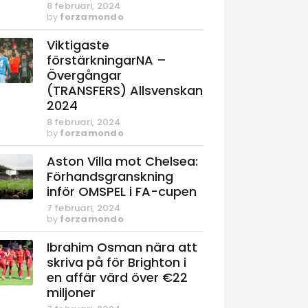
8 februari, 2024
by
forzamondo
Viktigaste
förstärkningarNA –
Övergångar
(TRANSFERS) Allsvenskan
2024
8 februari, 2024
by
forzamondo
Aston Villa mot Chelsea:
Förhandsgranskning
inför OMSPEL i FA-cupen
7 februari, 2024
by
forzamondo
Ibrahim Osman nära att
skriva på för Brighton i
en affär värd över €22
miljoner