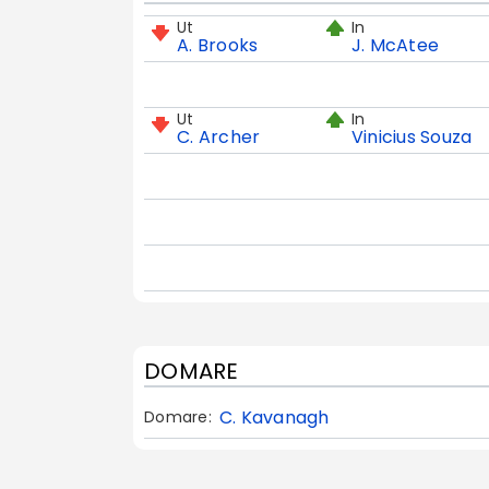
Ut
In
A. Brooks
J. McAtee
Ut
In
C. Archer
Vinicius Souza
DOMARE
C. Kavanagh
Domare: