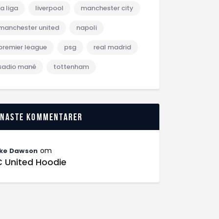
la liga
liverpool
manchester city
manchester united
napoli
premier league
psg
real madrid
sadio mané
tottenham
enaste kommentarer
om
ke Dawson
C United Hoodie