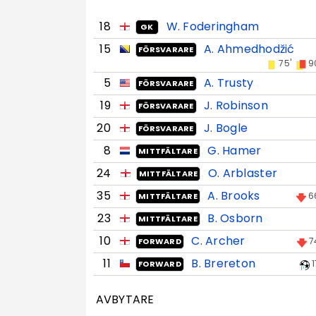
18
W. Foderingham
GK
15
A. Ahmedhodžić
FÖRSVARARE
75'
9
5
A. Trusty
FÖRSVARARE
19
J. Robinson
FÖRSVARARE
20
J. Bogle
FÖRSVARARE
8
G. Hamer
MITTFÄLTARE
24
O. Arblaster
MITTFÄLTARE
35
A. Brooks
6
MITTFÄLTARE
23
B. Osborn
MITTFÄLTARE
10
C. Archer
7
FORWARD
11
B. Brereton
1
FORWARD
AVBYTARE