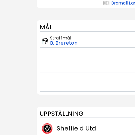
Bramall La
MÅL
Straffmål
B. Brereton
UPPSTÄLLNING
Sheffield Utd