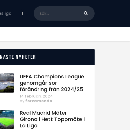
sliga
enaste nyheter
UEFA Champions League
genomgår sor
förändring från 2024/25
14 februari, 2024
by
forzamondo
Real Madrid Möter
Girona i Hett Toppmöte i
La Liga