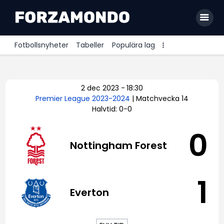
Fotbollsnyheter
Tabeller
Populära lag
Allsvenskan
2 dec 2023
-
18:30
Premier League
Premier League 2023-2024
| Matchvecka 14
Halvtid: 0-0
La Liga
Bundesliga
0
Nottingham Forest
Serie A
Ligue 1
1
Everton