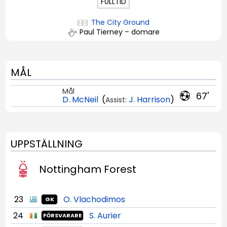
FULLTID
The City Ground
Paul Tierney – domare
MÅL
Mål
67'
D. McNeil
(
J. Harrison
)
Assist:
UPPSTÄLLNING
Nottingham Forest
23
O. Vlachodimos
GK
24
S. Aurier
FÖRSVARARE