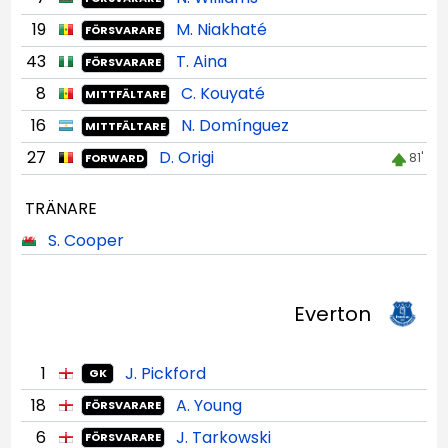
19
M. Niakhaté
FÖRSVARARE
43
T. Aina
FÖRSVARARE
8
C. Kouyaté
MITTFÄLTARE
16
N. Domínguez
MITTFÄLTARE
27
D. Origi
81'
FORWARD
TRÄNARE
S. Cooper
Everton
1
J. Pickford
GK
18
A. Young
FÖRSVARARE
6
J. Tarkowski
FÖRSVARARE