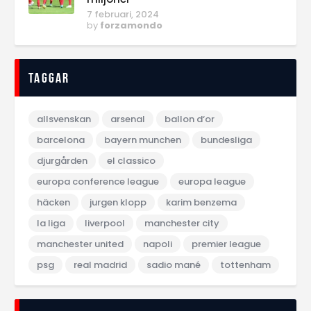
7 februari, 2024
by
forzamondo
Taggar
allsvenskan
arsenal
ballon d‘or
barcelona
bayern munchen
bundesliga
djurgården
el classico
europa conference league
europa league
häcken
jurgen klopp
karim benzema
la liga
liverpool
manchester city
manchester united
napoli
premier league
psg
real madrid
sadio mané
tottenham