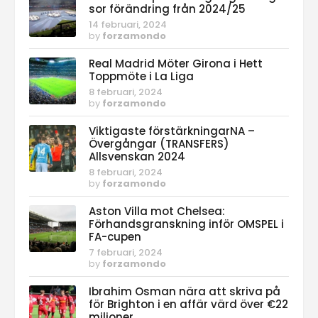
sor förändring från 2024/25
14 februari, 2024
by
forzamondo
Real Madrid Möter Girona i Hett
Toppmöte i La Liga
8 februari, 2024
by
forzamondo
Viktigaste förstärkningarNA –
Övergångar (TRANSFERS)
Allsvenskan 2024
8 februari, 2024
by
forzamondo
Aston Villa mot Chelsea:
Förhandsgranskning inför OMSPEL i
FA-cupen
7 februari, 2024
by
forzamondo
Ibrahim Osman nära att skriva på
för Brighton i en affär värd över €22
miljoner