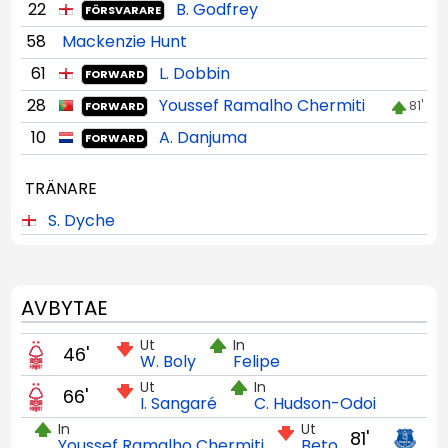
22
B. Godfrey
FÖRSVARARE
58
Mackenzie Hunt
61
L. Dobbin
FORWARD
28
Youssef Ramalho Chermiti
81'
FORWARD
10
A. Danjuma
FORWARD
TRÄNARE
S. Dyche
AVBYTAE
Ut
In
46'
W. Boly
Felipe
Ut
In
66'
I. Sangaré
C. Hudson-Odoi
In
Ut
81'
Youssef Ramalho Chermiti
Beto