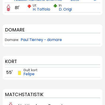
Ut
In
81'
H. Toffolo
D. Origi
DOMARE
Paul Tierney - domare
Domare:
KORT
Gult kort
55'
Felipe
MATCHSTATISTIK