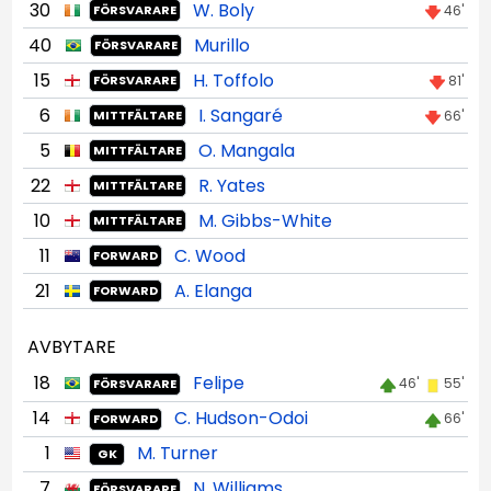
30
W. Boly
46'
FÖRSVARARE
40
Murillo
FÖRSVARARE
15
H. Toffolo
81'
FÖRSVARARE
6
I. Sangaré
66'
MITTFÄLTARE
5
O. Mangala
MITTFÄLTARE
22
R. Yates
MITTFÄLTARE
10
M. Gibbs-White
MITTFÄLTARE
11
C. Wood
FORWARD
21
A. Elanga
FORWARD
AVBYTARE
18
Felipe
46'
55'
FÖRSVARARE
14
C. Hudson-Odoi
66'
FORWARD
1
M. Turner
GK
7
N. Williams
FÖRSVARARE