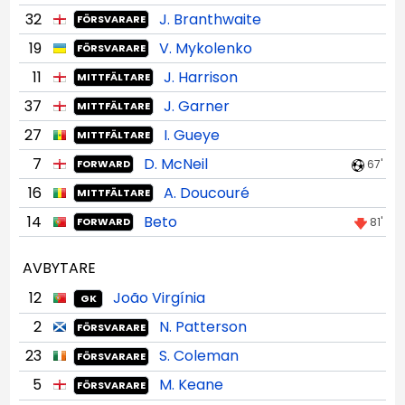
32
J. Branthwaite
FÖRSVARARE
19
V. Mykolenko
FÖRSVARARE
11
J. Harrison
MITTFÄLTARE
37
J. Garner
MITTFÄLTARE
27
I. Gueye
MITTFÄLTARE
7
D. McNeil
67'
FORWARD
16
A. Doucouré
MITTFÄLTARE
14
Beto
81'
FORWARD
AVBYTARE
12
João Virgínia
GK
2
N. Patterson
FÖRSVARARE
23
S. Coleman
FÖRSVARARE
5
M. Keane
FÖRSVARARE