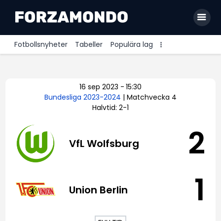
Fotbollsnyheter
Tabeller
Populära lag
Allsvenskan
16 sep 2023
-
15:30
Premier League
Bundesliga 2023-2024
| Matchvecka 4
Halvtid: 2-1
La Liga
Bundesliga
2
VfL Wolfsburg
Serie A
Ligue 1
1
Union Berlin