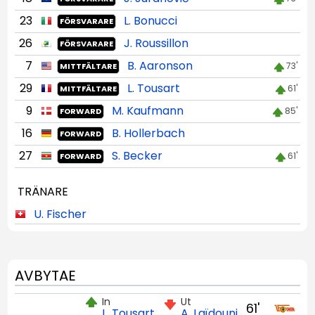
23
L. Bonucci
FÖRSVARARE
26
J. Roussillon
FÖRSVARARE
7
B. Aaronson
73'
MITTFÄLTARE
29
L. Tousart
61'
MITTFÄLTARE
9
M. Kaufmann
85'
FORWARD
16
B. Hollerbach
FORWARD
27
S. Becker
61'
FORWARD
TRÄNARE
U. Fischer
AVBYTAE
In
Ut
61'
L. Tousart
A. Laïdouni