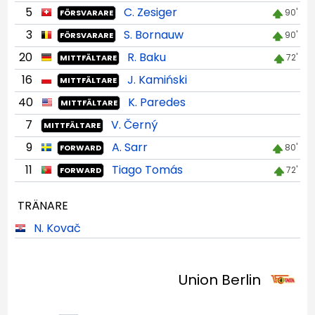
5
C. Zesiger
90'
FÖRSVARARE
3
S. Bornauw
90'
FÖRSVARARE
20
R. Baku
72'
MITTFÄLTARE
16
J. Kamiński
MITTFÄLTARE
40
K. Paredes
MITTFÄLTARE
7
V. Černý
MITTFÄLTARE
9
A. Sarr
80'
FORWARD
11
Tiago Tomás
72'
FORWARD
TRÄNARE
N. Kovač
Union Berlin