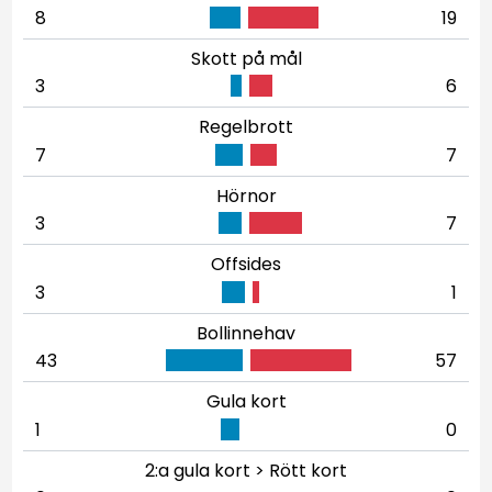
8
19
Skott på mål
3
6
Regelbrott
7
7
Hörnor
3
7
Offsides
3
1
Bollinnehav
43
57
Gula kort
1
0
2:a gula kort > Rött kort