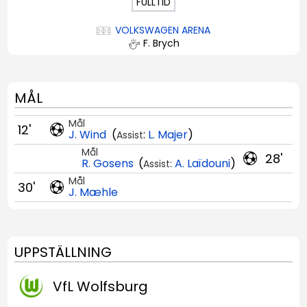
FULLTID
VOLKSWAGEN ARENA
F. Brych
MÅL
Mål
12'
J. Wind
(
:
L. Majer
)
Assist
Mål
28'
R. Gosens
(
A. Laïdouni
)
Assist:
Mål
30'
J. Mæhle
UPPSTÄLLNING
VfL Wolfsburg