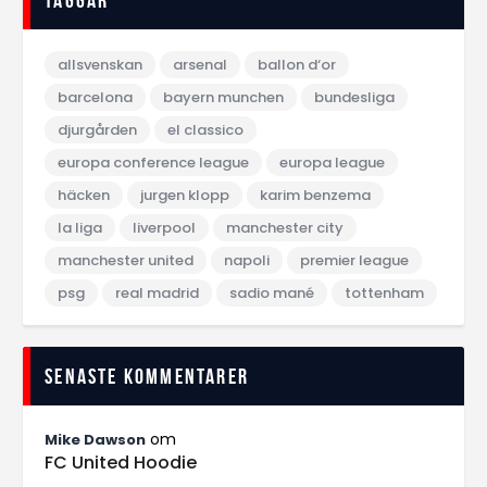
Taggar
allsvenskan
arsenal
ballon d‘or
barcelona
bayern munchen
bundesliga
djurgården
el classico
europa conference league
europa league
häcken
jurgen klopp
karim benzema
la liga
liverpool
manchester city
manchester united
napoli
premier league
psg
real madrid
sadio mané
tottenham
Senaste kommentarer
om
Mike Dawson
FC United Hoodie