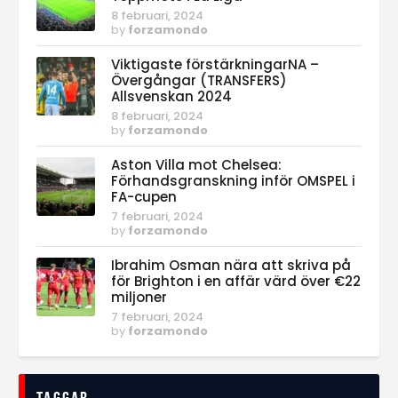
8 februari, 2024
by
forzamondo
Viktigaste förstärkningarNA –
Övergångar (TRANSFERS)
Allsvenskan 2024
8 februari, 2024
by
forzamondo
Aston Villa mot Chelsea:
Förhandsgranskning inför OMSPEL i
FA-cupen
7 februari, 2024
by
forzamondo
Ibrahim Osman nära att skriva på
för Brighton i en affär värd över €22
miljoner
7 februari, 2024
by
forzamondo