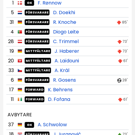
1
F. Rønnow
GK
5
D. Doekhi
FÖRSVARARE
31
R. Knoche
85'
FÖRSVARARE
4
Diogo Leite
FÖRSVARARE
28
C. Trimmel
73'
FÖRSVARARE
19
J. Haberer
73'
MITTFÄLTARE
20
A. Laïdouni
61'
MITTFÄLTARE
33
A. Král
MITTFÄLTARE
6
R. Gosens
28'
FÖRSVARARE
17
K. Behrens
FORWARD
11
D. Fofana
61'
FORWARD
AVBYTARE
37
A. Schwolow
GK
18
J. Juranović
73'
FÖRSVARARE