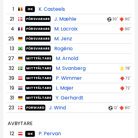
1
K. Casteels
GK
21
J. Mæhle
30'
90'
FÖRSVARARE
4
M. Lacroix
90'
FÖRSVARARE
25
M. Jenz
FÖRSVARARE
13
Rogério
FÖRSVARARE
27
M. Arnold
MITTFÄLTARE
32
M. Svanberg
78'
MITTFÄLTARE
39
P. Wimmer
72'
MITTFÄLTARE
19
L. Majer
72'
MITTFÄLTARE
31
Y. Gerhardt
MITTFÄLTARE
23
J. Wind
12'
80'
FORWARD
AVBYTARE
12
P. Pervan
GK