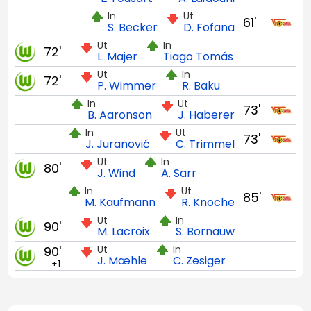
In
Ut
61'
S. Becker
D. Fofana
Ut
In
72'
L. Majer
Tiago Tomás
Ut
In
72'
P. Wimmer
R. Baku
In
Ut
73'
B. Aaronson
J. Haberer
In
Ut
73'
J. Juranović
C. Trimmel
Ut
In
80'
J. Wind
A. Sarr
In
Ut
85'
M. Kaufmann
R. Knoche
Ut
In
90'
M. Lacroix
S. Bornauw
Ut
In
90'
J. Mæhle
C. Zesiger
+1