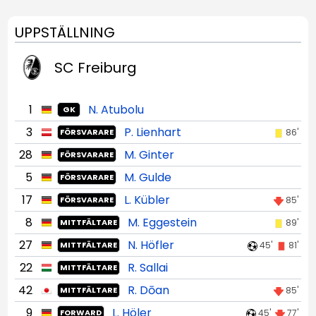
UPPSTÄLLNING
SC Freiburg
1
N. Atubolu
GK
3
P. Lienhart
86'
FÖRSVARARE
28
M. Ginter
FÖRSVARARE
5
M. Gulde
FÖRSVARARE
17
L. Kübler
85'
FÖRSVARARE
8
M. Eggestein
89'
MITTFÄLTARE
27
N. Höfler
45'
81'
MITTFÄLTARE
22
R. Sallai
MITTFÄLTARE
42
R. Dōan
85'
MITTFÄLTARE
9
L. Höler
45'
77'
FORWARD