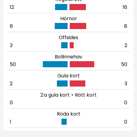
12
16
Hörnor
6
8
Offsides
3
2
Bollinnehav
50
50
Gula kort
2
3
2:a gula kort > Rött kort
0
0
Röda kort
1
0