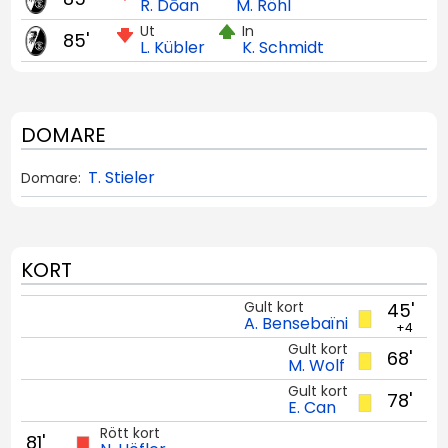
R. Dōan
M. Röhl
Ut
In
85'
L. Kübler
K. Schmidt
DOMARE
T. Stieler
Domare:
KORT
Gult kort
45'
A. Bensebaïni
+4
Gult kort
68'
M. Wolf
Gult kort
78'
E. Can
Rött kort
81'