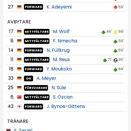
27
K. Adeyemi
59'
FORWARD
AVBYTARE
17
M. Wolf
46'
68'
MITTFÄLTARE
8
F. Nmecha
59'
MITTFÄLTARE
14
N. Füllkrug
59'
FORWARD
11
M. Reus
71'
90'
MITTFÄLTARE
18
Y. Moukoko
84'
FORWARD
33
A. Meyer
GK
25
N. Süle
FÖRSVARARE
6
S. Özcan
MITTFÄLTARE
43
J. Bynoe-Gittens
FORWARD
TRÄNARE
E. Terzić