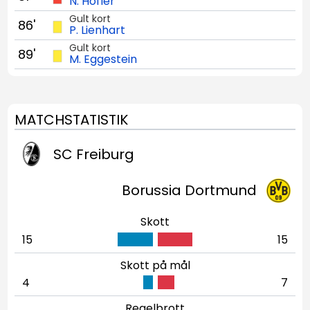
N. Höfler
Gult kort
86'
P. Lienhart
Gult kort
89'
M. Eggestein
MATCHSTATISTIK
SC Freiburg
Borussia Dortmund
Skott
15
15
Skott på mål
4
7
Regelbrott