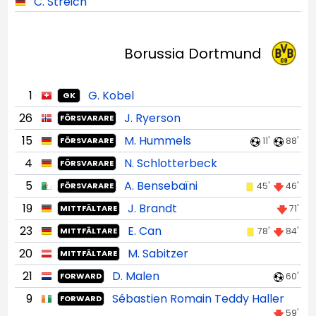
C. Streich
Borussia Dortmund
1
G. Kobel
GK
26
J. Ryerson
FÖRSVARARE
15
M. Hummels
11'
88'
FÖRSVARARE
4
N. Schlotterbeck
FÖRSVARARE
5
A. Bensebaïni
45'
46'
FÖRSVARARE
19
J. Brandt
71'
MITTFÄLTARE
23
E. Can
78'
84'
MITTFÄLTARE
20
M. Sabitzer
MITTFÄLTARE
21
D. Malen
60'
FORWARD
9
Sébastien Romain Teddy Haller
FORWARD
59'