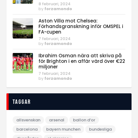
8 februari, 2024
by
forzamondo
Aston Villa mot Chelsea:
Förhandsgranskning inför OMSPEL i
FA-cupen
7 februari, 2024
by
forzamondo
Ibrahim Osman nära att skriva på
för Brighton i en affär värd över €22
miljoner
7 februari, 2024
by
forzamondo
Taggar
allsvenskan
arsenal
ballon d‘or
barcelona
bayern munchen
bundesliga