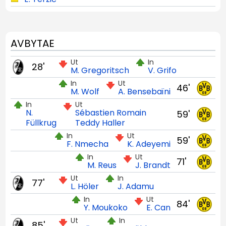
AVBYTAE
Ut
In
28'
M. Gregoritsch
V. Grifo
In
Ut
46'
M. Wolf
A. Bensebaïni
In
Ut
N.
Sébastien Romain
59'
Füllkrug
Teddy Haller
In
Ut
59'
F. Nmecha
K. Adeyemi
In
Ut
71'
M. Reus
J. Brandt
Ut
In
77'
L. Höler
J. Adamu
In
Ut
84'
Y. Moukoko
E. Can
Ut
In
85'