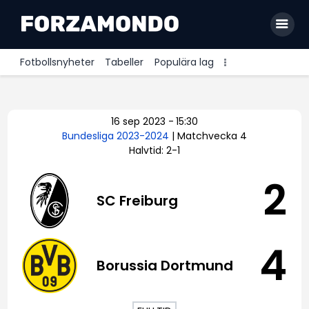
Fotbollsnyheter
Tabeller
Populära lag
Allsvenskan
16 sep 2023
-
15:30
Premier League
Bundesliga 2023-2024
| Matchvecka 4
Halvtid: 2-1
La Liga
Bundesliga
2
SC Freiburg
Serie A
Ligue 1
4
Borussia Dortmund