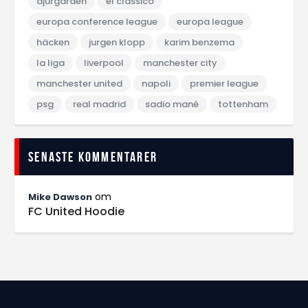
djurgården
el classico
europa conference league
europa league
häcken
jurgen klopp
karim benzema
la liga
liverpool
manchester city
manchester united
napoli
premier league
psg
real madrid
sadio mané
tottenham
Senaste kommentarer
om
Mike Dawson
FC United Hoodie