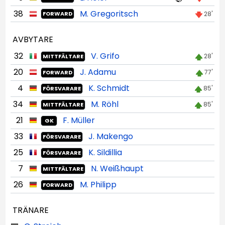
38
M. Gregoritsch
28'
FORWARD
AVBYTARE
32
V. Grifo
28'
MITTFÄLTARE
20
J. Adamu
77'
FORWARD
4
K. Schmidt
85'
FÖRSVARARE
34
M. Röhl
85'
MITTFÄLTARE
21
F. Müller
GK
33
J. Makengo
FÖRSVARARE
25
K. Sildillia
FÖRSVARARE
7
N. Weißhaupt
MITTFÄLTARE
26
M. Philipp
FORWARD
TRÄNARE