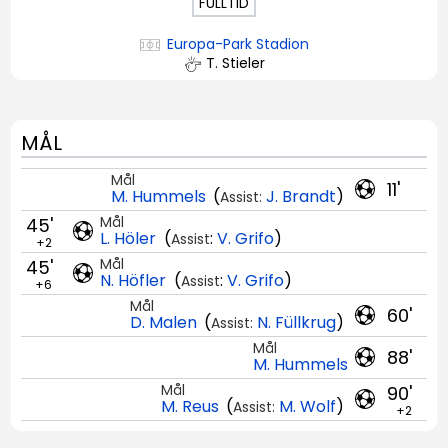
FULLTID
Europa-Park Stadion
T. Stieler
MÅL
Mål
11'
M. Hummels
(
J. Brandt
)
Assist:
Mål
45'
L. Höler
(
:
V. Grifo
)
Assist
+2
Mål
45'
N. Höfler
(
:
V. Grifo
)
Assist
+6
Mål
60'
D. Malen
(
N. Füllkrug
)
Assist:
Mål
88'
M. Hummels
Mål
90'
M. Reus
(
M. Wolf
)
Assist:
+2