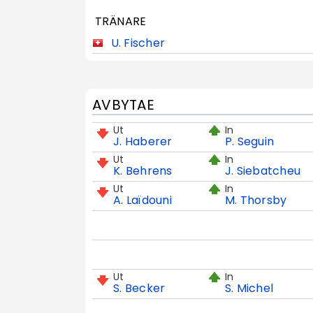
TRÄNARE
U. Fischer
AVBYTAE
Ut
In
J. Haberer
P. Seguin
Ut
In
K. Behrens
J. Siebatcheu
Ut
In
A. Laïdouni
M. Thorsby
Ut
In
S. Becker
S. Michel