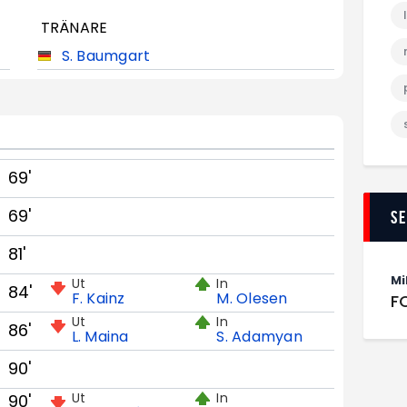
TRÄNARE
S. Baumgart
69'
69'
S
81'
Mi
Ut
In
84'
F. Kainz
M. Olesen
F
Ut
In
86'
L. Maina
S. Adamyan
90'
Ut
In
90'