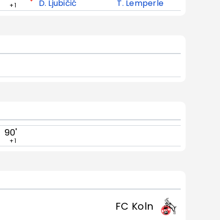
D. Ljubičić
T. Lemperle
+1
90'
+1
FC Koln