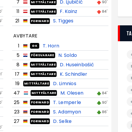
7
D. Ljubičić
90'
MITTFÄLTARE
11
F. Kainz
0'
84'
MITTFÄLTARE
21
S. Tigges
9'
FORWARD
T
AVBYTARE
1
T. Horn
GK
5
N. Soldo
FÖRSVARARE
8
D. Huseinbašić
MITTFÄLTARE
17
K. Schindler
1'
MITTFÄLTARE
19
D. Limnios
MITTFÄLTARE
47
M. Olesen
9'
84'
MITTFÄLTARE
25
T. Lemperle
0'
90'
FORWARD
23
S. Adamyan
86'
FORWARD
27
D. Selke
FORWARD
0'