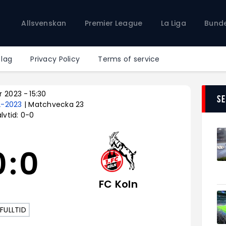
Allsvenskan
Allsvenskan
Premier League
La Liga
Bunde
Premier League
La Liga
Bundesliga
 lag
Privacy Policy
Terms of service
Serie A
Ligue 1
r 2023
-
15:30
S
2-2023
| Matchvecka 23
lvtid: 0-0
0
:
0
FC Koln
FULLTID