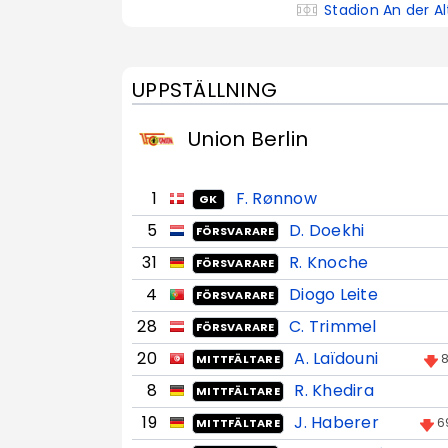
Stadion An der Al
UPPSTÄLLNING
Union Berlin
1
F. Rønnow
GK
5
D. Doekhi
FÖRSVARARE
31
R. Knoche
FÖRSVARARE
4
Diogo Leite
FÖRSVARARE
28
C. Trimmel
FÖRSVARARE
20
A. Laïdouni
8
MITTFÄLTARE
8
R. Khedira
MITTFÄLTARE
19
J. Haberer
6
MITTFÄLTARE