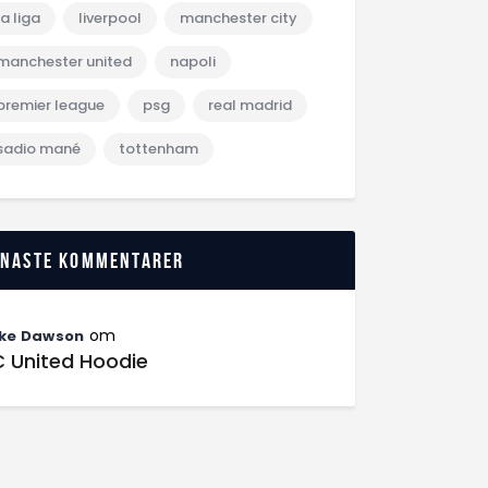
la liga
liverpool
manchester city
manchester united
napoli
premier league
psg
real madrid
sadio mané
tottenham
enaste kommentarer
om
ke Dawson
C United Hoodie