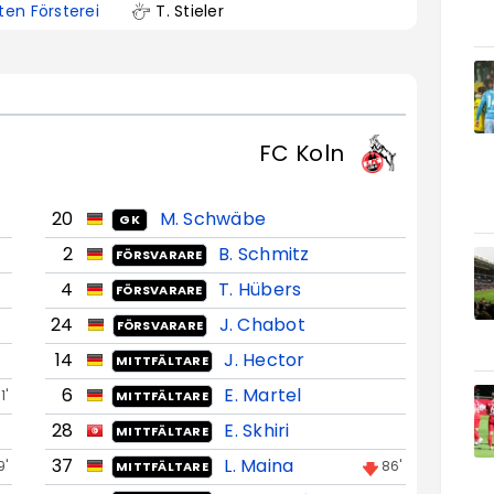
ten Försterei
T. Stieler
FC Koln
20
M. Schwäbe
GK
2
B. Schmitz
FÖRSVARARE
4
T. Hübers
FÖRSVARARE
24
J. Chabot
FÖRSVARARE
14
J. Hector
MITTFÄLTARE
6
E. Martel
1'
MITTFÄLTARE
28
E. Skhiri
MITTFÄLTARE
37
L. Maina
9'
86'
MITTFÄLTARE