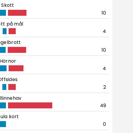
Skott
10
tt på mål
4
gelbrott
10
Hörnor
4
Offsides
2
llinnehav
49
ula kort
0