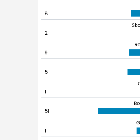
8
Sko
2
Re
9
5
1
Bo
51
G
1