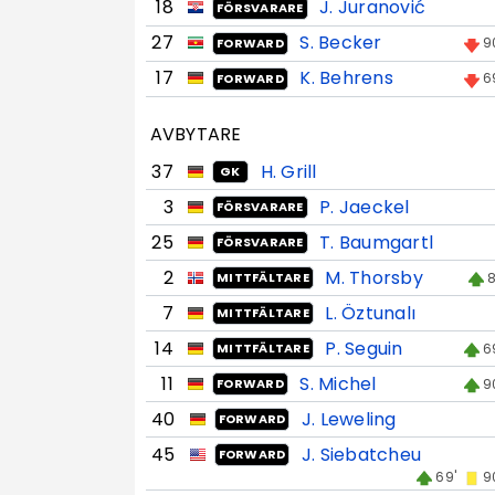
18
J. Juranović
FÖRSVARARE
27
S. Becker
9
FORWARD
17
K. Behrens
6
FORWARD
AVBYTARE
37
H. Grill
GK
3
P. Jaeckel
FÖRSVARARE
25
T. Baumgartl
FÖRSVARARE
2
M. Thorsby
8
MITTFÄLTARE
7
L. Öztunalı
MITTFÄLTARE
14
P. Seguin
6
MITTFÄLTARE
11
S. Michel
9
FORWARD
40
J. Leweling
FORWARD
45
J. Siebatcheu
FORWARD
69'
9