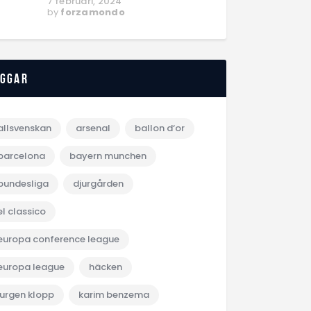
7 februari, 2024
by
forzamondo
aggar
allsvenskan
arsenal
ballon d‘or
barcelona
bayern munchen
bundesliga
djurgården
el classico
europa conference league
europa league
häcken
jurgen klopp
karim benzema