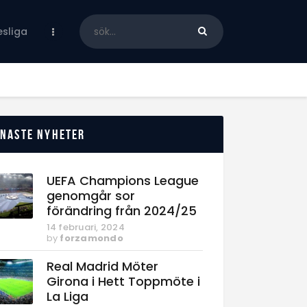
sliga
enaste nyheter
UEFA Champions League
genomgår sor
förändring från 2024/25
14 februari, 2024
by
forzamondo
Real Madrid Möter
Girona i Hett Toppmöte i
La Liga