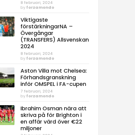
8 februari, 2024
by
forzamondo
Viktigaste
förstärkningarNA –
Övergångar
(TRANSFERS) Allsvenskan
2024
8 februari, 2024
by
forzamondo
Aston Villa mot Chelsea:
Förhandsgranskning
inför OMSPEL i FA-cupen
7 februari, 2024
by
forzamondo
Ibrahim Osman nära att
skriva på för Brighton i
en affär värd över €22
miljoner