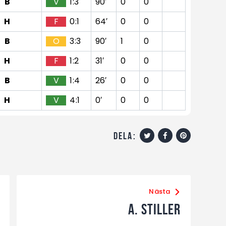
B
V
1:3
90′
0
0
H
F
0:1
64′
0
0
B
O
3:3
90′
1
0
H
F
1:2
31′
0
0
B
V
1:4
26′
0
0
H
V
4:1
0′
0
0
dela:
Nästa
A. Stiller