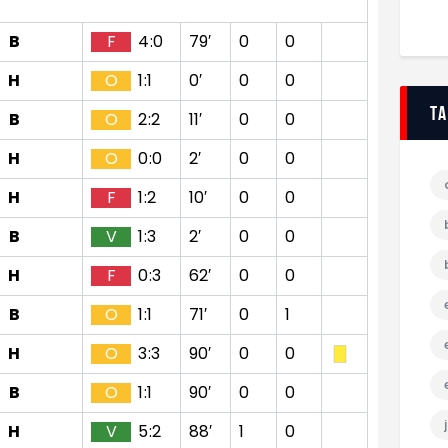
B
F
4:0
79′
0
0
H
O
1:1
0′
0
0
T
B
O
2:2
11′
0
0
H
O
0:0
2′
0
0
H
F
1:2
10′
0
0
B
V
1:3
2′
0
0
H
F
0:3
62′
0
0
B
O
1:1
71′
0
1
H
O
3:3
90′
0
0
B
O
1:1
90′
0
0
H
V
5:2
88′
1
0