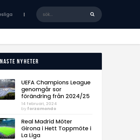
sliga
enaste nyheter
UEFA Champions League
genomgår sor
förändring från 2024/25
14 februari, 2024
by
forzamondo
Real Madrid Möter
Girona i Hett Toppmöte i
La Liga