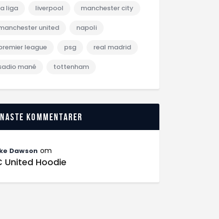
la liga
liverpool
manchester city
manchester united
napoli
premier league
psg
real madrid
sadio mané
tottenham
enaste kommentarer
om
ke Dawson
C United Hoodie