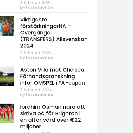
8 februari, 2024
by
forzamondo
Viktigaste
förstärkningarNA –
Övergångar
(TRANSFERS) Allsvenskan
2024
8 februari, 2024
by
forzamondo
Aston Villa mot Chelsea:
Förhandsgranskning
inför OMSPEL i FA-cupen
7 februari, 2024
by
forzamondo
Ibrahim Osman nära att
skriva på för Brighton i
en affär värd över €22
miljoner