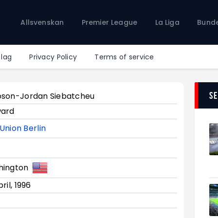
Allsvenskan
Allsvenskan
Premier League
La Liga
Bunde
Premier League
La Liga
Bundesliga
 lag
Privacy Policy
Terms of service
Serie A
Ligue 1
S
son-Jordan Siebatcheu
ward
Union Berlin
hington
ril, 1996