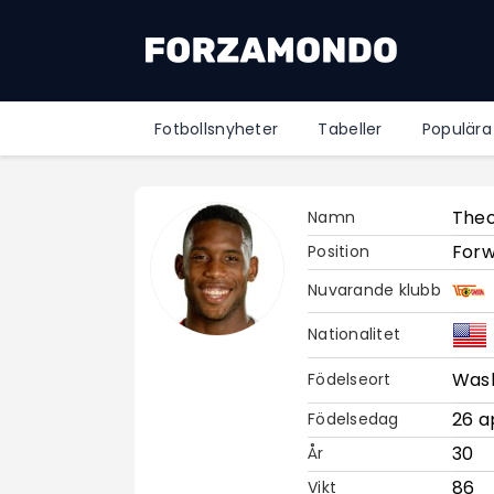
Fotbollsnyheter
Tabeller
Populära
Theo
Namn
For
Position
Nuvarande klubb
Nationalitet
Was
Födelseort
26 ap
Födelsedag
30
År
86
Vikt