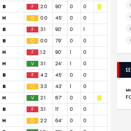
B
F
2:0
90′
0
0
H
O
0:0
45′
0
0
B
F
3:1
90′
0
1
B
O
0:0
79′
0
0
H
F
1:2
90′
1
0
H
V
3:1
24′
1
0
S
B
F
4:2
45′
0
0
B
O
3:3
43′
1
0
Mi
F
H
V
2:1
87′
0
0
B
F
3:1
11′
0
0
H
O
2:2
64′
0
0