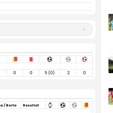
0
0
5 (0)
2
0
 / Borta
Resultat