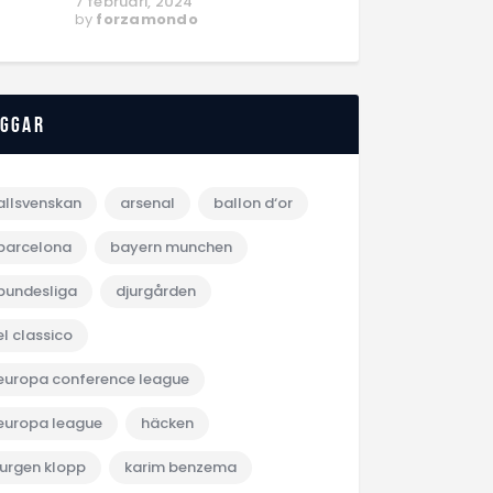
7 februari, 2024
by
forzamondo
aggar
allsvenskan
arsenal
ballon d‘or
barcelona
bayern munchen
bundesliga
djurgården
el classico
europa conference league
europa league
häcken
jurgen klopp
karim benzema