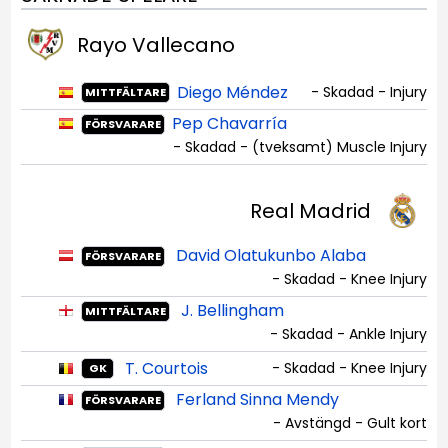
Rayo Vallecano
Diego Méndez
- Skadad - Injury
MITTFÄLTARE
Pep Chavarría
FÖRSVARARE
- Skadad - (tveksamt) Muscle Injury
Real Madrid
David Olatukunbo Alaba
FÖRSVARARE
- Skadad - Knee Injury
J. Bellingham
MITTFÄLTARE
- Skadad - Ankle Injury
T. Courtois
- Skadad - Knee Injury
GK
Ferland Sinna Mendy
FÖRSVARARE
- Avstängd - Gult kort