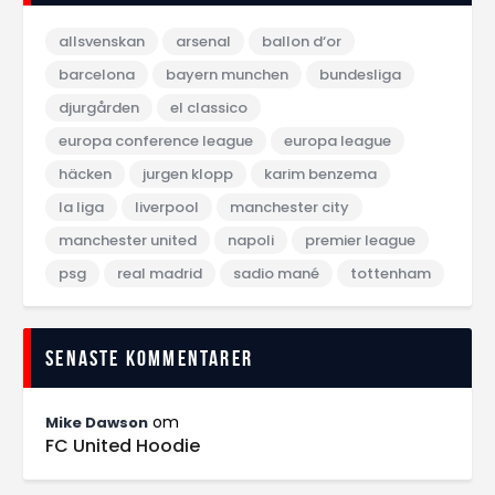
allsvenskan
arsenal
ballon d‘or
barcelona
bayern munchen
bundesliga
djurgården
el classico
europa conference league
europa league
häcken
jurgen klopp
karim benzema
la liga
liverpool
manchester city
manchester united
napoli
premier league
psg
real madrid
sadio mané
tottenham
Senaste kommentarer
om
Mike Dawson
FC United Hoodie