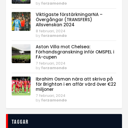
by
forzamondo
Viktigaste förstärkningarNA –
Övergångar (TRANSFERS)
Allsvenskan 2024
8 februari, 2024
by
forzamondo
Aston Villa mot Chelsea:
Förhandsgranskning inför OMSPEL i
FA-cupen
7 februari, 2024
by
forzamondo
Ibrahim Osman nära att skriva på
för Brighton i en affär värd över €22
miljoner
7 februari, 2024
by
forzamondo
Taggar