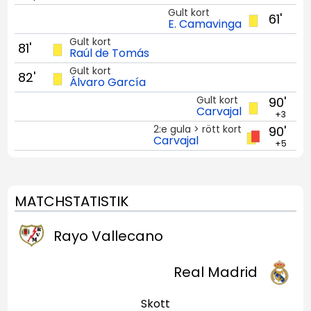
Gult kort
61'
E. Camavinga
Gult kort
81'
Raúl de Tomás
Gult kort
82'
Álvaro García
Gult kort
90'
Carvajal
+3
2:e gula > rött kort
90'
Carvajal
+5
MATCHSTATISTIK
Rayo Vallecano
Real Madrid
Skott