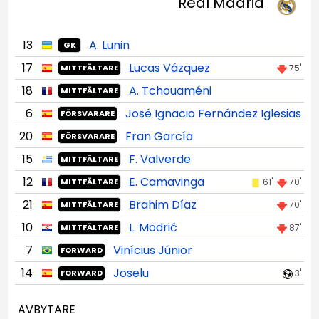
Real Madrid
13
A. Lunin
GK
17
Lucas Vázquez
75'
MITTFÄLTARE
18
A. Tchouaméni
MITTFÄLTARE
6
José Ignacio Fernández Iglesias
FÖRSVARARE
20
Fran García
FÖRSVARARE
15
F. Valverde
MITTFÄLTARE
12
E. Camavinga
61'
70'
MITTFÄLTARE
21
Brahim Díaz
70'
MITTFÄLTARE
10
L. Modrić
87'
MITTFÄLTARE
7
Vinícius Júnior
FORWARD
14
Joselu
3'
FORWARD
AVBYTARE