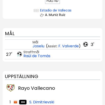
FULLTID
Estadio de Vallecas
A. Muniz Ruiz
MÅL
Mål
3'
Joselu
(
F. Valverde
)
Assist:
Straffmål
27'
Raúl de Tomás
UPPSTÄLLNING
Rayo Vallecano
1
S. Dimitrievski
GK