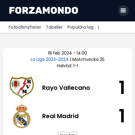
Fotbollsnyheter
Tabeller
Populära lag
Allsvenskan
18 feb 2024
-
14:00
Premier League
La Liga 2023-2024
| Matchvecka 25
Halvtid: 1-1
La Liga
Bundesliga
1
Rayo Vallecano
Serie A
Ligue 1
1
Real Madrid