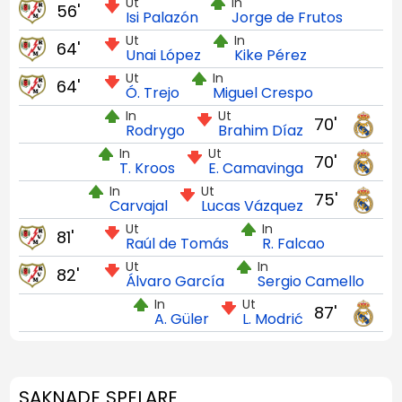
Ut
In
56'
Isi Palazón
Jorge de Frutos
Ut
In
64'
Unai López
Kike Pérez
Ut
In
64'
Ó. Trejo
Miguel Crespo
In
Ut
70'
Rodrygo
Brahim Díaz
In
Ut
70'
T. Kroos
E. Camavinga
In
Ut
75'
Carvajal
Lucas Vázquez
Ut
In
81'
Raúl de Tomás
R. Falcao
Ut
In
82'
Álvaro García
Sergio Camello
In
Ut
87'
A. Güler
L. Modrić
SAKNADE SPELARE