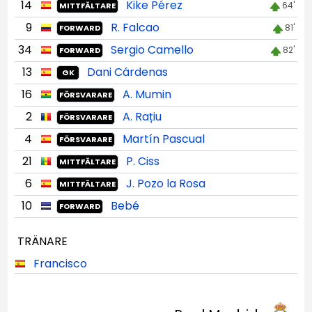
14
Kike Pérez
64'
MITTFÄLTARE
9
R. Falcao
81'
FORWARD
34
Sergio Camello
82'
FORWARD
13
Dani Cárdenas
GK
16
A. Mumin
FÖRSVARARE
2
A. Rațiu
FÖRSVARARE
4
Martín Pascual
FÖRSVARARE
21
P. Ciss
MITTFÄLTARE
6
J. Pozo la Rosa
MITTFÄLTARE
10
Bebé
FORWARD
TRÄNARE
Francisco