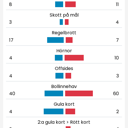
8
11
Skott på mål
3
4
Regelbrott
17
7
Hörnor
4
10
Offsides
4
3
Bollinnehav
40
60
Gula kort
4
2
2:a gula kort > Rött kort