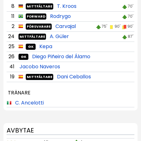
8
T. Kroos
70'
MITTFÄLTARE
11
Rodrygo
70'
FORWARD
2
Carvajal
75'
90'
90'
FÖRSVARARE
24
A. Güler
87'
MITTFÄLTARE
25
Kepa
GK
26
Diego Piñeiro del Álamo
GK
41
Jacobo Naveros
19
Dani Ceballos
MITTFÄLTARE
TRÄNARE
C. Ancelotti
AVBYTAE