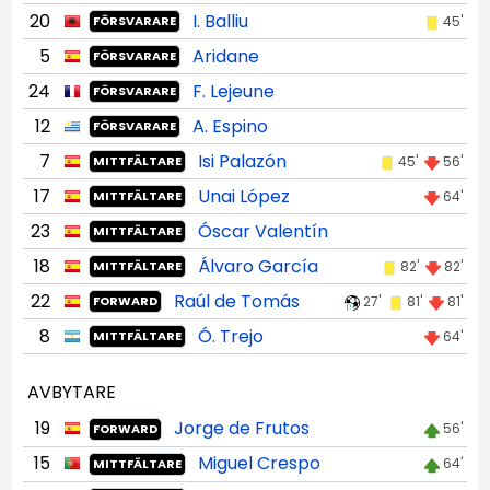
20
I. Balliu
45'
FÖRSVARARE
5
Aridane
FÖRSVARARE
24
F. Lejeune
FÖRSVARARE
12
A. Espino
FÖRSVARARE
7
Isi Palazón
45'
56'
MITTFÄLTARE
17
Unai López
64'
MITTFÄLTARE
23
Óscar Valentín
MITTFÄLTARE
18
Álvaro García
82'
82'
MITTFÄLTARE
22
Raúl de Tomás
27'
81'
81'
FORWARD
8
Ó. Trejo
64'
MITTFÄLTARE
AVBYTARE
19
Jorge de Frutos
56'
FORWARD
15
Miguel Crespo
64'
MITTFÄLTARE