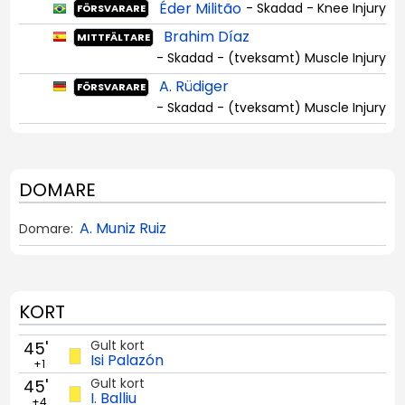
Éder Militão
- Skadad - Knee Injury
FÖRSVARARE
Brahim Díaz
MITTFÄLTARE
- Skadad - (tveksamt) Muscle Injury
A. Rüdiger
FÖRSVARARE
- Skadad - (tveksamt) Muscle Injury
DOMARE
A. Muniz Ruiz
Domare:
KORT
Gult kort
45'
Isi Palazón
+1
Gult kort
45'
I. Balliu
+4