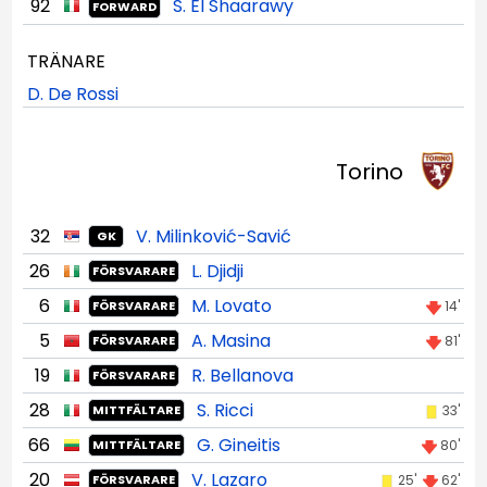
92
S. El Shaarawy
FORWARD
TRÄNARE
D. De Rossi
Torino
32
V. Milinković-Savić
GK
26
L. Djidji
FÖRSVARARE
6
M. Lovato
14'
FÖRSVARARE
5
A. Masina
81'
FÖRSVARARE
19
R. Bellanova
FÖRSVARARE
28
S. Ricci
33'
MITTFÄLTARE
66
G. Gineitis
80'
MITTFÄLTARE
20
V. Lazaro
25'
62'
FÖRSVARARE