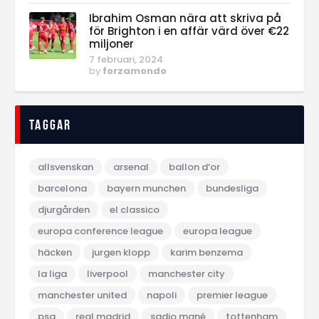
Ibrahim Osman nära att skriva på
för Brighton i en affär värd över €22
miljoner
7 februari, 2024
by
forzamondo
Taggar
allsvenskan
arsenal
ballon d‘or
barcelona
bayern munchen
bundesliga
djurgården
el classico
europa conference league
europa league
häcken
jurgen klopp
karim benzema
la liga
liverpool
manchester city
manchester united
napoli
premier league
psg
real madrid
sadio mané
tottenham