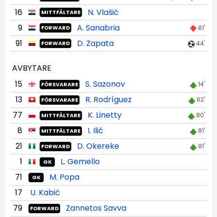
16
N. Vlašić
MITTFÄLTARE
9
A. Sanabria
81'
FORWARD
91
D. Zapata
44'
FORWARD
AVBYTARE
15
S. Sazonov
14'
FÖRSVARARE
13
R. Rodríguez
62'
FÖRSVARARE
77
K. Linetty
80'
MITTFÄLTARE
8
I. Ilić
81'
MITTFÄLTARE
21
D. Okereke
81'
FORWARD
1
L. Gemello
GK
71
M. Popa
GK
17
U. Kabić
79
Zannetos Savva
FORWARD