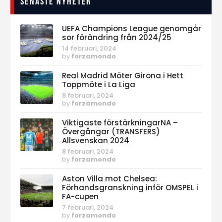
Senaste nyheter
UEFA Champions League genomgår
sor förändring från 2024/25
14 februari, 2024
by
forzamondo
Real Madrid Möter Girona i Hett
Toppmöte i La Liga
8 februari, 2024
by
forzamondo
Viktigaste förstärkningarNA –
Övergångar (TRANSFERS)
Allsvenskan 2024
8 februari, 2024
by
forzamondo
Aston Villa mot Chelsea:
Förhandsgranskning inför OMSPEL i
FA-cupen
7 februari, 2024
by
forzamondo