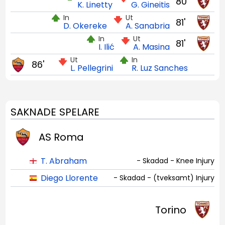
80'
K. Linetty
G. Gineitis
In
Ut
81'
D. Okereke
A. Sanabria
In
Ut
81'
I. Ilić
A. Masina
Ut
In
86'
L. Pellegrini
R. Luz Sanches
SAKNADE SPELARE
AS Roma
T. Abraham
- Skadad - Knee Injury
Diego Llorente
- Skadad - (tveksamt) Injury
Torino