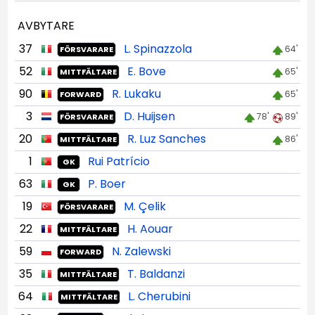
AVBYTARE
37
L. Spinazzola
64'
FÖRSVARARE
52
E. Bove
65'
MITTFÄLTARE
90
R. Lukaku
65'
FORWARD
3
D. Huijsen
78'
89'
FÖRSVARARE
20
R. Luz Sanches
86'
MITTFÄLTARE
1
Rui Patrício
GK
63
P. Boer
GK
19
M. Çelik
FÖRSVARARE
22
H. Aouar
MITTFÄLTARE
59
N. Zalewski
FORWARD
35
T. Baldanzi
MITTFÄLTARE
64
L. Cherubini
MITTFÄLTARE