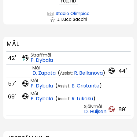
FULLTID
Stadio Olimpico
J. Luca Sacchi
MÅL
Straffmål
42'
P. Dybala
Mål
44'
D. Zapata
(
R. Bellanova
)
Assist:
Mål
57'
P. Dybala
(
:
B. Cristante
)
Assist
Mål
69'
P. Dybala
(
:
R. Lukaku
)
Assist
Självmål
89'
D. Huijsen