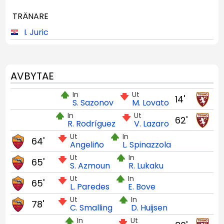
TRÄNARE
I. Juric
AVBYTAE
In
Ut
14'
S. Sazonov
M. Lovato
In
Ut
62'
R. Rodríguez
V. Lazaro
Ut
In
64'
Angeliño
L. Spinazzola
Ut
In
65'
S. Azmoun
R. Lukaku
Ut
In
65'
L. Paredes
E. Bove
Ut
In
78'
C. Smalling
D. Huijsen
In
Ut