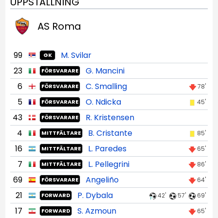
UPPSTÄLLNING
AS Roma
99
M. Svilar
GK
23
G. Mancini
FÖRSVARARE
6
C. Smalling
78'
FÖRSVARARE
5
O. Ndicka
45'
FÖRSVARARE
43
R. Kristensen
FÖRSVARARE
4
B. Cristante
85'
MITTFÄLTARE
16
L. Paredes
65'
MITTFÄLTARE
7
L. Pellegrini
86'
MITTFÄLTARE
69
Angeliño
64'
FÖRSVARARE
21
P. Dybala
42'
57'
69'
FORWARD
17
S. Azmoun
65'
FORWARD