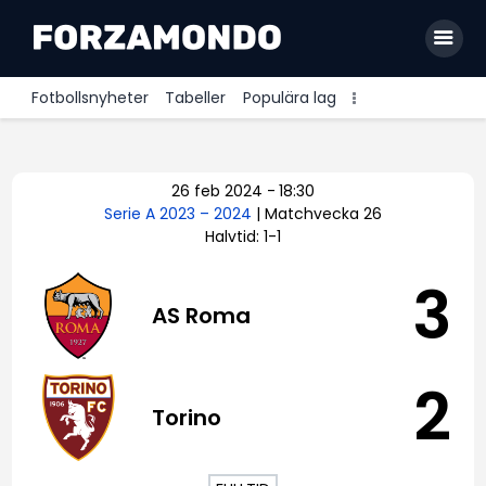
Fotbollsnyheter
Tabeller
Populära lag
Allsvenskan
26 feb 2024
-
18:30
Premier League
Serie A 2023 – 2024
| Matchvecka 26
Halvtid: 1-1
La Liga
Bundesliga
3
AS Roma
Serie A
Ligue 1
2
Torino