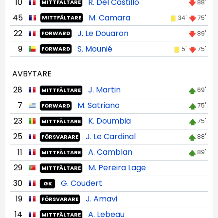
10
R. Del Castillo
88'
MITTFÄLTARE
45
M. Camara
34'
75'
MITTFÄLTARE
22
J. Le Douaron
89'
FORWARD
9
S. Mounié
5'
75'
FORWARD
AVBYTARE
28
J. Martin
69'
MITTFÄLTARE
7
M. Satriano
75'
FORWARD
23
K. Doumbia
75'
MITTFÄLTARE
25
J. Le Cardinal
88'
FÖRSVARARE
11
A. Camblan
89'
MITTFÄLTARE
29
M. Pereira Lage
MITTFÄLTARE
30
G. Coudert
GK
19
J. Amavi
FÖRSVARARE
14
A. Lebeau
MITTFÄLTARE