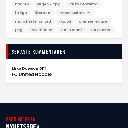
häcken
jurgen klopp
karim benzema
la liga
liverpool
manchester city
manchester united
napoli
premier league
psg
real madrid
sadio mané
tottenham
Senaste kommentarer
om
Mike Dawson
FC United Hoodie
Prenumerera
Nyhetsbrev