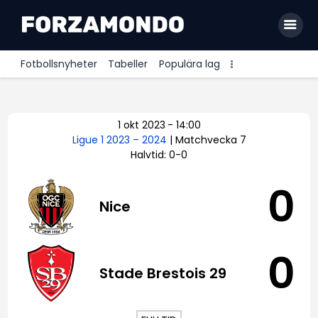
Fotbollsnyheter
Tabeller
Populära lag
Allsvenskan
1 okt 2023
-
14:00
Premier League
Ligue 1 2023 – 2024
| Matchvecka 7
Halvtid: 0-0
La Liga
Bundesliga
0
Nice
Serie A
Ligue 1
0
Stade Brestois 29