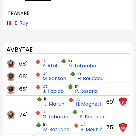
TRÄNARE
E. Roy
AVBYTAE
Ut
In
68'
Y. Atal
M. Lotomba
Ut
In
68'
M. Sanson
H. Boudaoui
Ut
In
68'
J. Todibo
P. Rosario
In
Ut
69'
J. Martin
H. Magnetti
Ut
In
74'
G. Laborde
B. Bouanani
In
Ut
75'
M. Satriano
S. Mounié