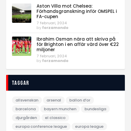
Aston Villa mot Chelsea:
Förhandsgranskning inför OMSPEL i
FA-cupen
7 februari, 2024
by
forzamondo
Ibrahim Osman nära att skriva på
för Brighton i en affär värd över €22
miljoner
7 februari, 2024
by
forzamondo
Taggar
allsvenskan
arsenal
ballon d‘or
barcelona
bayern munchen
bundesliga
djurgården
el classico
europa conference league
europa league