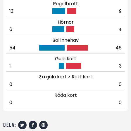
Regelbrott
13
9
Hörnor
6
4
Bollinnehav
54
46
Gula kort
1
3
2:a gula kort > Rött kort
0
0
Röda kort
0
0
dela: