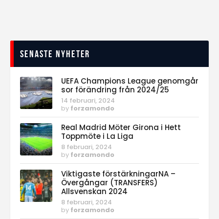
Senaste nyheter
UEFA Champions League genomgår
sor förändring från 2024/25
14 februari, 2024
by
forzamondo
Real Madrid Möter Girona i Hett
Toppmöte i La Liga
8 februari, 2024
by
forzamondo
Viktigaste förstärkningarNA –
Övergångar (TRANSFERS)
Allsvenskan 2024
8 februari, 2024
by
forzamondo