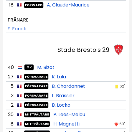
18
A. Claude-Maurice
FORWARD
TRÄNARE
F. Farioli
Stade Brestois 29
40
M. Bizot
GK
27
K. Lala
FÖRSVARARE
5
B. Chardonnet
62'
FÖRSVARARE
3
L. Brassier
FÖRSVARARE
2
B. Locko
FÖRSVARARE
20
P. Lees-Melou
MITTFÄLTARE
8
H. Magnetti
69'
MITTFÄLTARE