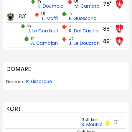
In
Ut
75'
K. Doumbia
M. Camara
Ut
In
83'
T. Moffi
E. Guessand
In
Ut
88'
J. Le Cardinal
R. Del Castillo
In
Ut
89'
A. Camblan
J. Le Douaron
DOMARE
R. Lissorgue
Domare:
KORT
Gult kort
5'
S. Mounié
Gult kort