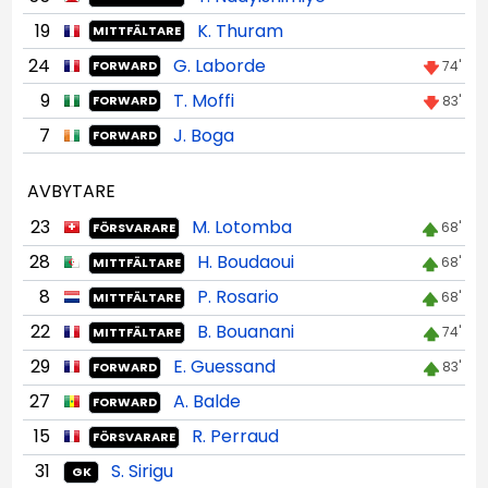
19
K. Thuram
MITTFÄLTARE
24
G. Laborde
74'
FORWARD
9
T. Moffi
83'
FORWARD
7
J. Boga
FORWARD
AVBYTARE
23
M. Lotomba
68'
FÖRSVARARE
28
H. Boudaoui
68'
MITTFÄLTARE
8
P. Rosario
68'
MITTFÄLTARE
22
B. Bouanani
74'
MITTFÄLTARE
29
E. Guessand
83'
FORWARD
27
A. Balde
FORWARD
15
R. Perraud
FÖRSVARARE
31
S. Sirigu
GK