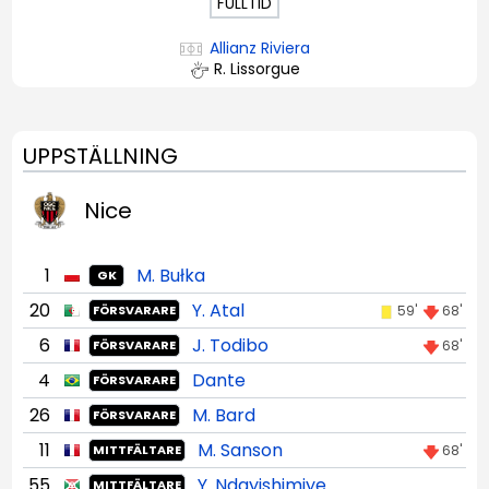
FULLTID
Allianz Riviera
R. Lissorgue
UPPSTÄLLNING
Nice
1
M. Bułka
GK
20
Y. Atal
59'
68'
FÖRSVARARE
6
J. Todibo
68'
FÖRSVARARE
4
Dante
FÖRSVARARE
26
M. Bard
FÖRSVARARE
11
M. Sanson
68'
MITTFÄLTARE
55
Y. Ndayishimiye
MITTFÄLTARE