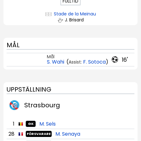
FULLTID
Stade de la Meinau
J. Brisard
MÅL
Mål
16'
S. Wahi
(
F. Sotoca
)
Assist:
UPPSTÄLLNING
Strasbourg
1
M. Sels
GK
28
M. Senaya
FÖRSVARARE