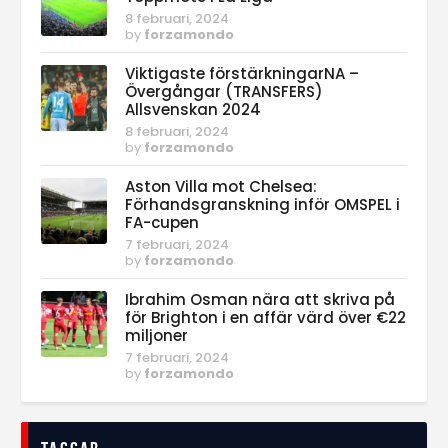
8 februari, 2024
by
forzamondo
Viktigaste förstärkningarNA –
Övergångar (TRANSFERS)
Allsvenskan 2024
8 februari, 2024
by
forzamondo
Aston Villa mot Chelsea:
Förhandsgranskning inför OMSPEL i
FA-cupen
7 februari, 2024
by
forzamondo
Ibrahim Osman nära att skriva på
för Brighton i en affär värd över €22
miljoner
7 februari, 2024
by
forzamondo