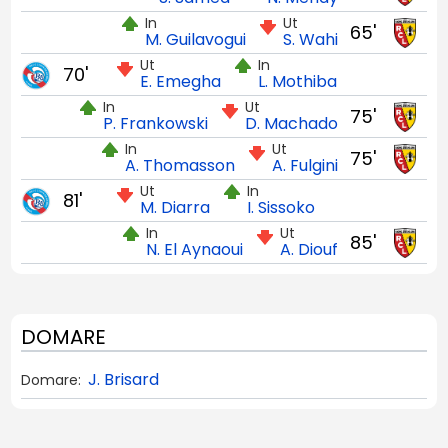
In
Ut
65'
M. Guilavogui
S. Wahi
Ut
In
70'
E. Emegha
L. Mothiba
In
Ut
75'
P. Frankowski
D. Machado
In
Ut
75'
A. Thomasson
A. Fulgini
Ut
In
81'
M. Diarra
I. Sissoko
In
Ut
85'
N. El Aynaoui
A. Diouf
DOMARE
J. Brisard
Domare: