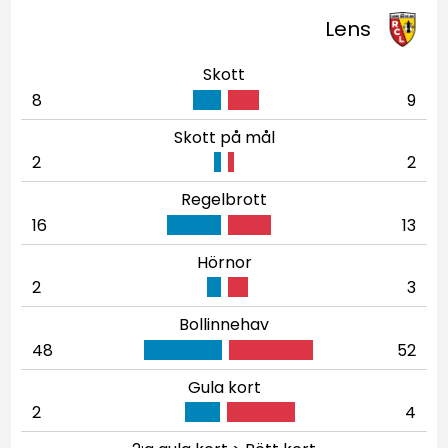
Lens
Skott
8
9
Skott på mål
2
2
Regelbrott
16
13
Hörnor
2
3
Bollinnehav
48
52
Gula kort
2
4