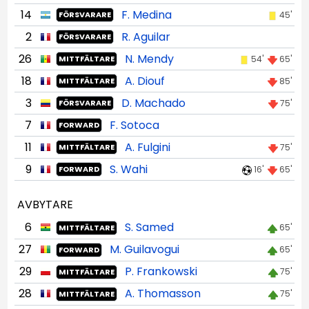
14
F. Medina
45'
FÖRSVARARE
2
R. Aguilar
FÖRSVARARE
26
N. Mendy
54'
65'
MITTFÄLTARE
18
A. Diouf
85'
MITTFÄLTARE
3
D. Machado
75'
FÖRSVARARE
7
F. Sotoca
FORWARD
11
A. Fulgini
75'
MITTFÄLTARE
9
S. Wahi
16'
65'
FORWARD
AVBYTARE
6
S. Samed
65'
MITTFÄLTARE
27
M. Guilavogui
65'
FORWARD
29
P. Frankowski
75'
MITTFÄLTARE
28
A. Thomasson
75'
MITTFÄLTARE