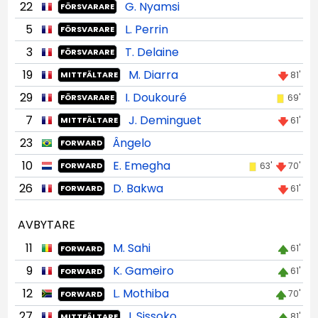
22
G. Nyamsi
FÖRSVARARE
5
L. Perrin
FÖRSVARARE
3
T. Delaine
FÖRSVARARE
19
M. Diarra
81'
MITTFÄLTARE
29
I. Doukouré
69'
FÖRSVARARE
7
J. Deminguet
61'
MITTFÄLTARE
23
Ângelo
FORWARD
10
E. Emegha
63'
70'
FORWARD
26
D. Bakwa
61'
FORWARD
AVBYTARE
11
M. Sahi
61'
FORWARD
9
K. Gameiro
61'
FORWARD
12
L. Mothiba
70'
FORWARD
27
I. Sissoko
81'
MITTFÄLTARE