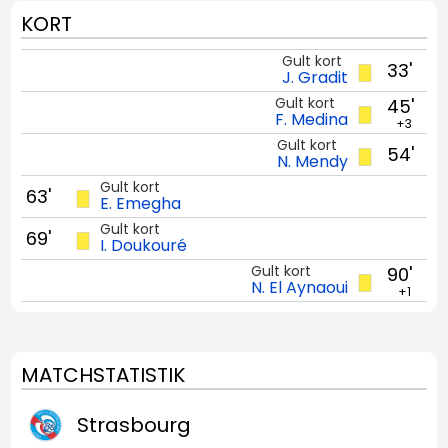
KORT
Gult kort
33'
J. Gradit
Gult kort
45'
F. Medina
+3
Gult kort
54'
N. Mendy
Gult kort
63'
E. Emegha
Gult kort
69'
I. Doukouré
Gult kort
90'
N. El Aynaoui
+1
MATCHSTATISTIK
Strasbourg