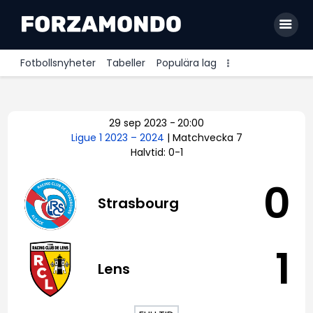
Fotbollsnyheter
Tabeller
Populära lag
Allsvenskan
29 sep 2023
-
20:00
Premier League
Ligue 1 2023 – 2024
| Matchvecka 7
Halvtid: 0-1
La Liga
Bundesliga
0
Strasbourg
Serie A
Ligue 1
1
Lens