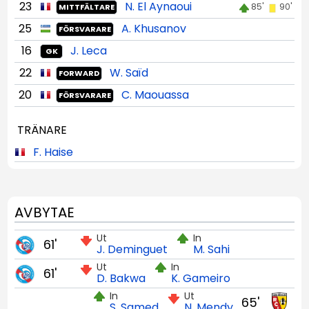
23
N. El Aynaoui
85'
90'
MITTFÄLTARE
25
A. Khusanov
FÖRSVARARE
16
J. Leca
GK
22
W. Saïd
FORWARD
20
C. Maouassa
FÖRSVARARE
TRÄNARE
F. Haise
AVBYTAE
Ut
In
61'
J. Deminguet
M. Sahi
Ut
In
61'
D. Bakwa
K. Gameiro
In
Ut
65'
S. Samed
N. Mendy