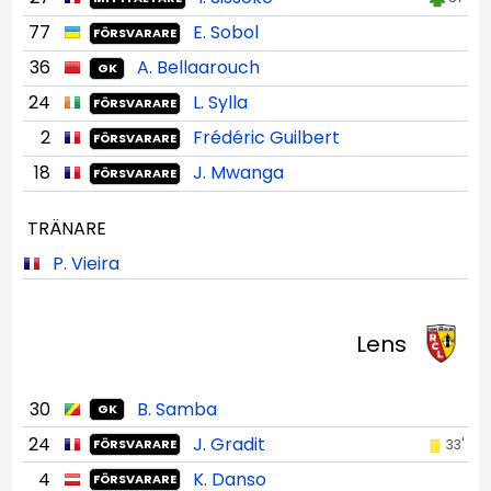
77
E. Sobol
FÖRSVARARE
36
A. Bellaarouch
GK
24
L. Sylla
FÖRSVARARE
2
Frédéric Guilbert
FÖRSVARARE
18
J. Mwanga
FÖRSVARARE
TRÄNARE
P. Vieira
Lens
30
B. Samba
GK
24
J. Gradit
33'
FÖRSVARARE
4
K. Danso
FÖRSVARARE