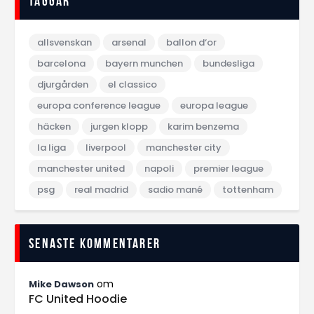
Taggar
allsvenskan
arsenal
ballon d‘or
barcelona
bayern munchen
bundesliga
djurgården
el classico
europa conference league
europa league
häcken
jurgen klopp
karim benzema
la liga
liverpool
manchester city
manchester united
napoli
premier league
psg
real madrid
sadio mané
tottenham
Senaste kommentarer
om
Mike Dawson
FC United Hoodie