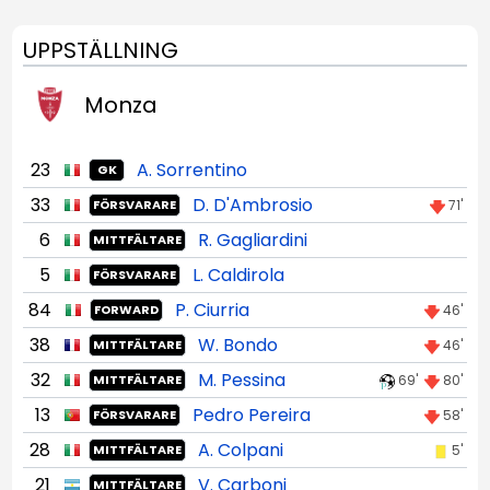
UPPSTÄLLNING
Monza
23
A. Sorrentino
GK
33
D. D'Ambrosio
71'
FÖRSVARARE
6
R. Gagliardini
MITTFÄLTARE
5
L. Caldirola
FÖRSVARARE
84
P. Ciurria
46'
FORWARD
38
W. Bondo
46'
MITTFÄLTARE
32
M. Pessina
69'
80'
MITTFÄLTARE
13
Pedro Pereira
58'
FÖRSVARARE
28
A. Colpani
5'
MITTFÄLTARE
21
V. Carboni
MITTFÄLTARE