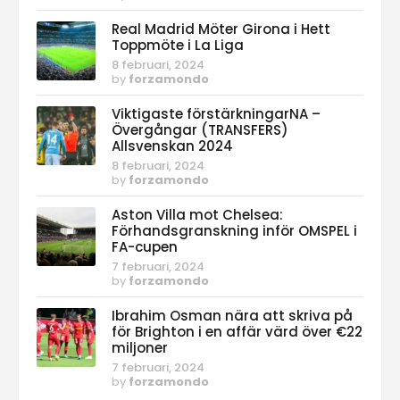
Real Madrid Möter Girona i Hett
Toppmöte i La Liga
8 februari, 2024
by
forzamondo
Viktigaste förstärkningarNA –
Övergångar (TRANSFERS)
Allsvenskan 2024
8 februari, 2024
by
forzamondo
Aston Villa mot Chelsea:
Förhandsgranskning inför OMSPEL i
FA-cupen
7 februari, 2024
by
forzamondo
Ibrahim Osman nära att skriva på
för Brighton i en affär värd över €22
miljoner
7 februari, 2024
by
forzamondo