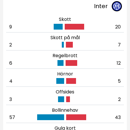
Inter
Skott
9
20
Skott på mål
2
7
Regelbrott
6
12
Hörnor
4
5
Offsides
3
2
Bollinnehav
57
43
Gula kort