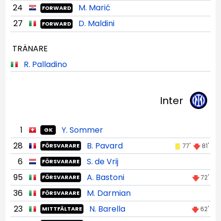
24
M. Marić
FORWARD
27
D. Maldini
FORWARD
TRÄNARE
R. Palladino
Inter
1
Y. Sommer
GK
28
B. Pavard
77'
81'
FÖRSVARARE
6
S. de Vrij
FÖRSVARARE
95
A. Bastoni
72'
FÖRSVARARE
36
M. Darmian
FÖRSVARARE
23
N. Barella
62'
MITTFÄLTARE