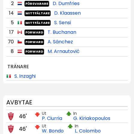
2
D. Dumfries
FÖRSVARARE
14
D. Klaassen
MITTFÄLTARE
5
S. Sensi
MITTFÄLTARE
17
T. Buchanan
FORWARD
70
A. Sánchez
FORWARD
8
M. Arnautović
FORWARD
TRÄNARE
S. Inzaghi
AVBYTAE
Ut
In
46'
P. Ciurria
G. Kiriakopoulos
Ut
In
46'
W. Bondo
L. Colombo