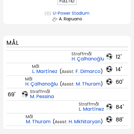
FULLTID
U-Power Stadium
A. Rapuano
MÅL
Straffmål
12'
H. Çalhanoğlu
Mål
14'
L. Martínez
(
F. Dimarco
)
Assist:
Mål
60'
H. Çalhanoğlu
(
M. Thuram
)
Assist:
Straffmål
69'
M. Pessina
Straffmål
84'
L. Martínez
Mål
88'
M. Thuram
(
H. Mkhitaryan
)
Assist: