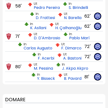
Ut
In
58'
Pedro Pereira
S. Birindelli
In
Ut
62'
D. Frattesi
N. Barella
In
Ut
62'
K. Asllani
H. Çalhanoğlu
Ut
In
71'
D. D'Ambrosio
Pablo Marí
In
Ut
72'
Carlos Augusto
F. Dimarco
In
Ut
72'
F. Acerbi
A. Bastoni
Ut
In
80'
M. Pessina
J. Akpa Akpro
In
Ut
81'
Y. Bisseck
B. Pavard
DOMARE