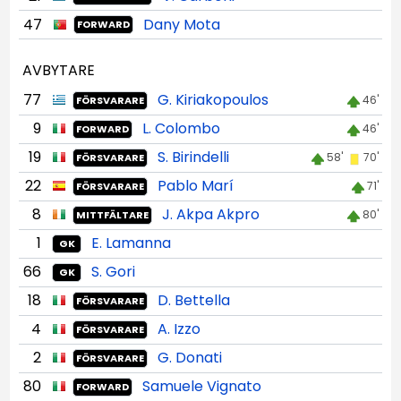
47
Dany Mota
FORWARD
AVBYTARE
77
G. Kiriakopoulos
46'
FÖRSVARARE
9
L. Colombo
46'
FORWARD
19
S. Birindelli
58'
70'
FÖRSVARARE
22
Pablo Marí
71'
FÖRSVARARE
8
J. Akpa Akpro
80'
MITTFÄLTARE
1
E. Lamanna
GK
66
S. Gori
GK
18
D. Bettella
FÖRSVARARE
4
A. Izzo
FÖRSVARARE
2
G. Donati
FÖRSVARARE
80
Samuele Vignato
FORWARD