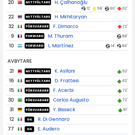
20
H. Çalhanoğlu
MITTFÄLTARE
12'
58'
60'
62'
22
H. Mkhitaryan
MITTFÄLTARE
32
F. Dimarco
72'
FÖRSVARARE
9
M. Thuram
88'
FORWARD
10
L. Martínez
14'
84'
FORWARD
AVBYTARE
21
K. Asllani
62'
MITTFÄLTARE
16
D. Frattesi
62'
MITTFÄLTARE
15
F. Acerbi
72'
FÖRSVARARE
30
Carlos Augusto
72'
FÖRSVARARE
31
Y. Bisseck
81'
FÖRSVARARE
12
R. Di Gennaro
GK
77
E. Audero
GK