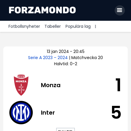
Fotbollsnyheter
Tabeller
Populära lag
Allsvenskan
13 jan 2024
-
20:45
Premier League
Serie A 2023 – 2024
| Matchvecka 20
Halvtid: 0-2
La Liga
Bundesliga
1
Monza
Serie A
Ligue 1
5
Inter