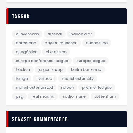
Taggar
allsvenskan
arsenal
ballon d‘or
barcelona
bayern munchen
bundesliga
djurgården
el classico
europa conference league
europa league
häcken
jurgen klopp
karim benzema
la liga
liverpool
manchester city
manchester united
napoli
premier league
psg
real madrid
sadio mané
tottenham
Senaste kommentarer