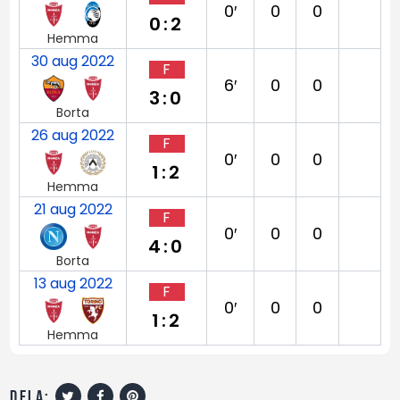
0′
0
0
0:2
Hemma
30 aug 2022
F
6′
0
0
3:0
Borta
26 aug 2022
F
0′
0
0
1:2
Hemma
21 aug 2022
F
0′
0
0
4:0
Borta
13 aug 2022
F
0′
0
0
1:2
Hemma
dela: