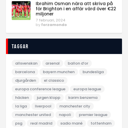
Ibrahim Osman nära att skriva på
för Brighton i en affär värd över €22
miljoner
7 februari, 2024
by
forzamondo
Taggar
allsvenskan
arsenal
ballon d‘or
barcelona
bayern munchen
bundesliga
djurgården
el classico
europa conference league
europa league
häcken
jurgen klopp
karim benzema
la liga
liverpool
manchester city
manchester united
napoli
premier league
psg
real madrid
sadio mané
tottenham