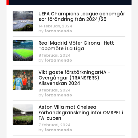
UEFA Champions League genomgår
sor förändring från 2024/25
14 februari, 2024
by
forzamondo
Real Madrid Möter Girona i Hett
Toppmöte i La Liga
8 februari, 2024
by
forzamondo
Viktigaste förstärkningarNA –
Övergångar (TRANSFERS)
Allsvenskan 2024
8 februari, 2024
by
forzamondo
Aston Villa mot Chelsea:
Förhandsgranskning inför OMSPEL i
FA-cupen
7 februari, 2024
by
forzamondo