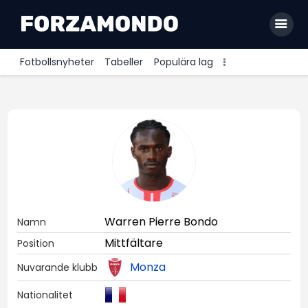
Fotbollsnyheter
Tabeller
Populära lag
Allsvenskan
Premier League
La Liga
Bundesliga
Serie A
Warren Pierre Bondo
Namn
Ligue 1
Mittfältare
Position
Monza
Nuvarande klubb
Nationalitet