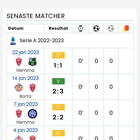
SENASTE MATCHER
Datum
Resultat
Serie A 2022-2023
22 jan 2023
O
0′
0
0
1:1
Hemma
14 jan 2023
V
0′
0
0
2:3
Borta
7 jan 2023
O
0′
0
0
2:2
Hemma
4 jan 2023
O
0′
0
0