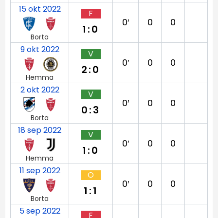
15 okt 2022
F
0′
0
0
1:0
Borta
9 okt 2022
V
0′
0
0
2:0
Hemma
2 okt 2022
V
0′
0
0
0:3
Borta
18 sep 2022
V
0′
0
0
1:0
Hemma
11 sep 2022
O
0′
0
0
1:1
Borta
5 sep 2022
F