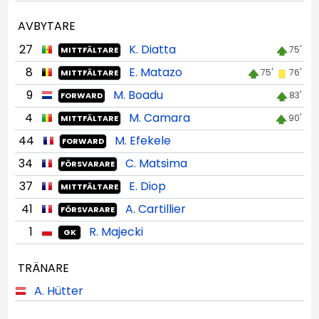
AVBYTARE
27
K. Diatta
75'
MITTFÄLTARE
8
E. Matazo
75'
76'
MITTFÄLTARE
9
M. Boadu
83'
FORWARD
4
M. Camara
90'
MITTFÄLTARE
44
M. Efekele
FORWARD
34
C. Matsima
FÖRSVARARE
37
E. Diop
MITTFÄLTARE
41
A. Cartillier
FÖRSVARARE
1
R. Majecki
GK
TRÄNARE
A. Hütter