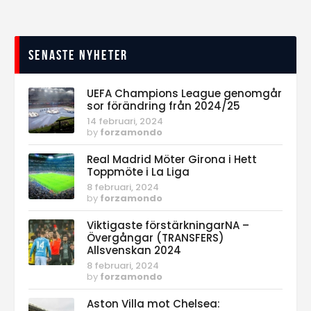
Senaste nyheter
UEFA Champions League genomgår
sor förändring från 2024/25
14 februari, 2024
by
forzamondo
Real Madrid Möter Girona i Hett
Toppmöte i La Liga
8 februari, 2024
by
forzamondo
Viktigaste förstärkningarNA –
Övergångar (TRANSFERS)
Allsvenskan 2024
8 februari, 2024
by
forzamondo
Aston Villa mot Chelsea: