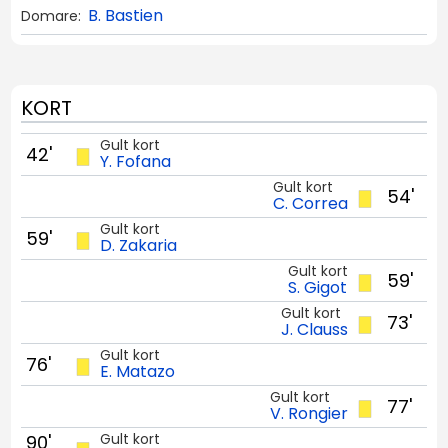
B. Bastien
Domare:
KORT
Gult kort
42'
Y. Fofana
Gult kort
54'
C. Correa
Gult kort
59'
D. Zakaria
Gult kort
59'
S. Gigot
Gult kort
73'
J. Clauss
Gult kort
76'
E. Matazo
Gult kort
77'
V. Rongier
Gult kort
90'