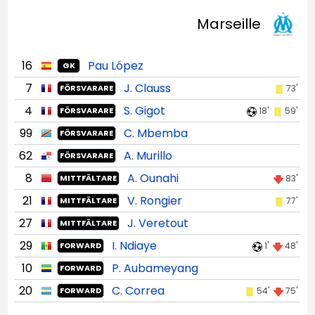
Marseille
16
Pau López
GK
7
J. Clauss
73'
FÖRSVARARE
4
S. Gigot
18'
59'
FÖRSVARARE
99
C. Mbemba
FÖRSVARARE
62
A. Murillo
FÖRSVARARE
8
A. Ounahi
83'
MITTFÄLTARE
21
V. Rongier
77'
MITTFÄLTARE
27
J. Veretout
MITTFÄLTARE
29
I. Ndiaye
1'
48'
FORWARD
10
P. Aubameyang
FORWARD
20
C. Correa
54'
75'
FORWARD