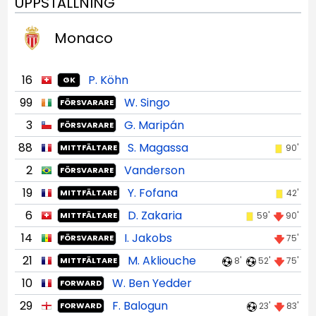
UPPSTÄLLNING
Monaco
16
P. Köhn
GK
99
W. Singo
FÖRSVARARE
3
G. Maripán
FÖRSVARARE
88
S. Magassa
90'
MITTFÄLTARE
2
Vanderson
FÖRSVARARE
19
Y. Fofana
42'
MITTFÄLTARE
6
D. Zakaria
59'
90'
MITTFÄLTARE
14
I. Jakobs
75'
FÖRSVARARE
21
M. Akliouche
8'
52'
75'
MITTFÄLTARE
10
W. Ben Yedder
FORWARD
29
F. Balogun
23'
83'
FORWARD