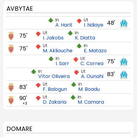
AVBYTAE
In
Ut
48'
A. Harit
I. Ndiaye
Ut
In
75'
I. Jakobs
K. Diatta
Ut
In
75'
M. Akliouche
E. Matazo
In
Ut
75'
I. Sarr
C. Correa
In
Ut
83'
Vítor Oliveira
A. Ounahi
Ut
In
83'
F. Balogun
M. Boadu
Ut
In
90'
D. Zakaria
M. Camara
+3
DOMARE