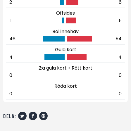
2
6
Offsides
1
5
Bollinnehav
46
54
Gula kort
4
4
2:a gula kort > Rött kort
0
0
Röda kort
0
0
dela: