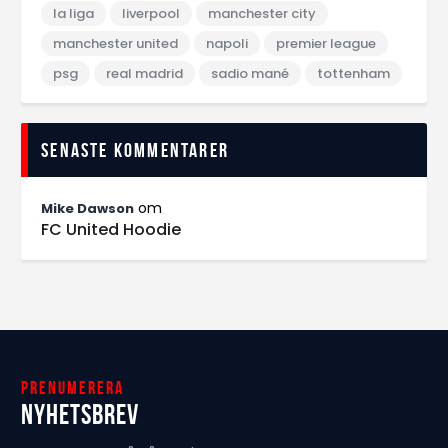
la liga
liverpool
manchester city
manchester united
napoli
premier league
psg
real madrid
sadio mané
tottenham
Senaste kommentarer
om
Mike Dawson
FC United Hoodie
Prenumerera
Nyhetsbrev