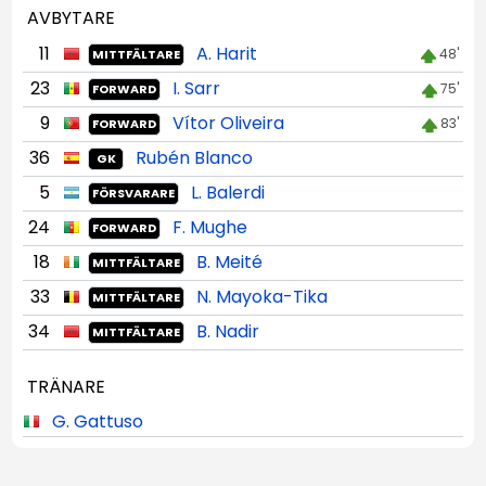
AVBYTARE
11
A. Harit
48'
MITTFÄLTARE
23
I. Sarr
75'
FORWARD
9
Vítor Oliveira
83'
FORWARD
36
Rubén Blanco
GK
5
L. Balerdi
FÖRSVARARE
24
F. Mughe
FORWARD
18
B. Meité
MITTFÄLTARE
33
N. Mayoka-Tika
MITTFÄLTARE
34
B. Nadir
MITTFÄLTARE
TRÄNARE
G. Gattuso