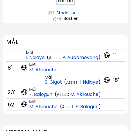
FULLTID
Stade Louis II
B. Bastien
MÅL
Mål
1'
I. Ndiaye
(
P. Aubameyang
)
Assist:
Mål
8'
M. Akliouche
Mål
18'
S. Gigot
(
I. Ndiaye
)
Assist:
Mål
23'
F. Balogun
(
:
M. Akliouche
)
Assist
Mål
52'
M. Akliouche
(
:
F. Balogun
)
Assist