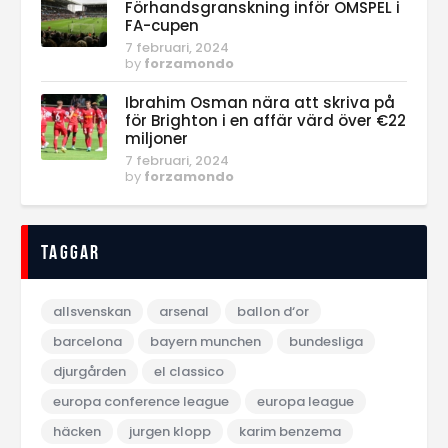
Förhandsgranskning inför OMSPEL i
FA-cupen
7 februari, 2024
by
forzamondo
Ibrahim Osman nära att skriva på
för Brighton i en affär värd över €22
miljoner
7 februari, 2024
by
forzamondo
Taggar
allsvenskan
arsenal
ballon d‘or
barcelona
bayern munchen
bundesliga
djurgården
el classico
europa conference league
europa league
häcken
jurgen klopp
karim benzema