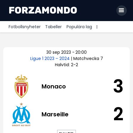
Fotbollsnyheter
Tabeller
Populära lag
Allsvenskan
30 sep 2023
-
20:00
Premier League
Ligue 1 2023 – 2024
| Matchvecka 7
Halvtid: 2-2
La Liga
Bundesliga
3
Monaco
Serie A
Ligue 1
2
Marseille