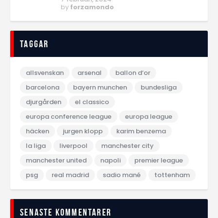
by
forzamondo
Taggar
allsvenskan
arsenal
ballon d‘or
barcelona
bayern munchen
bundesliga
djurgården
el classico
europa conference league
europa league
häcken
jurgen klopp
karim benzema
la liga
liverpool
manchester city
manchester united
napoli
premier league
psg
real madrid
sadio mané
tottenham
Senaste kommentarer