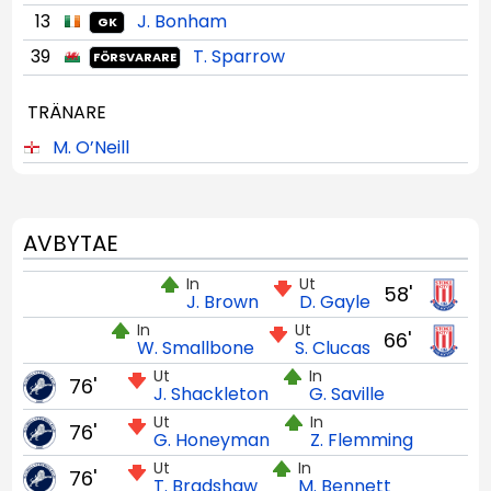
13
J. Bonham
GK
39
T. Sparrow
FÖRSVARARE
TRÄNARE
M. O’Neill
AVBYTAE
In
Ut
58'
J. Brown
D. Gayle
In
Ut
66'
W. Smallbone
S. Clucas
Ut
In
76'
J. Shackleton
G. Saville
Ut
In
76'
G. Honeyman
Z. Flemming
Ut
In
76'
T. Bradshaw
M. Bennett