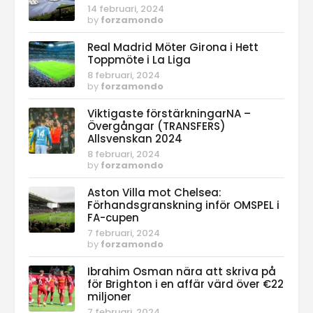
14 februari, 2024
by
forzamondo
Real Madrid Möter Girona i Hett
Toppmöte i La Liga
8 februari, 2024
by
forzamondo
Viktigaste förstärkningarNA –
Övergångar (TRANSFERS)
Allsvenskan 2024
8 februari, 2024
by
forzamondo
Aston Villa mot Chelsea:
Förhandsgranskning inför OMSPEL i
FA-cupen
7 februari, 2024
by
forzamondo
Ibrahim Osman nära att skriva på
för Brighton i en affär värd över €22
miljoner
7 februari, 2024