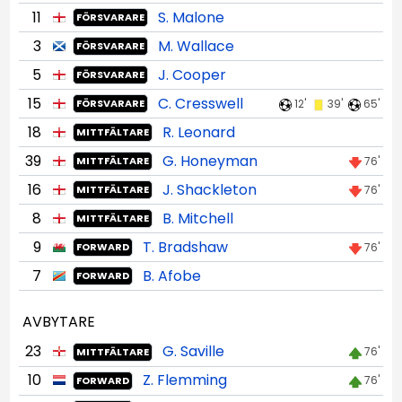
11
S. Malone
FÖRSVARARE
3
M. Wallace
FÖRSVARARE
5
J. Cooper
FÖRSVARARE
15
C. Cresswell
12'
39'
65'
FÖRSVARARE
18
R. Leonard
MITTFÄLTARE
39
G. Honeyman
76'
MITTFÄLTARE
16
J. Shackleton
76'
MITTFÄLTARE
8
B. Mitchell
MITTFÄLTARE
9
T. Bradshaw
76'
FORWARD
7
B. Afobe
FORWARD
AVBYTARE
23
G. Saville
76'
MITTFÄLTARE
10
Z. Flemming
76'
FORWARD