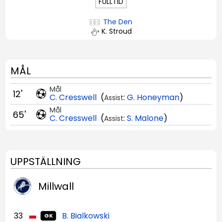
FULLTID
The Den
K. Stroud
MÅL
Mål
12'
C. Cresswell
(
:
G. Honeyman
)
Assist
Mål
65'
C. Cresswell
(
:
S. Malone
)
Assist
UPPSTÄLLNING
Millwall
33
B. Bialkowski
GK