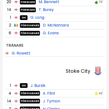
20
M. Bennett
76'
FORWARD
14
T. Burey
FORWARD
1
G. Long
GK
2
D. McNamara
FÖRSVARARE
6
G. Evans
FÖRSVARARE
TRÄNARE
G. Rowett
Stoke City
1
J. Bursik
GK
4
A. Flint
43'
FÖRSVARARE
14
J. Tymon
FÖRSVARARE
2
H. Clarke
FÖRSVARARE