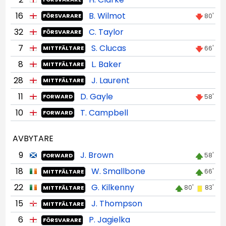
16
B. Wilmot
80'
FÖRSVARARE
32
C. Taylor
FÖRSVARARE
7
S. Clucas
66'
MITTFÄLTARE
8
L. Baker
MITTFÄLTARE
28
J. Laurent
MITTFÄLTARE
11
D. Gayle
58'
FORWARD
10
T. Campbell
FORWARD
AVBYTARE
9
J. Brown
58'
FORWARD
18
W. Smallbone
66'
MITTFÄLTARE
22
G. Kilkenny
80'
83'
MITTFÄLTARE
15
J. Thompson
MITTFÄLTARE
6
P. Jagielka
FÖRSVARARE