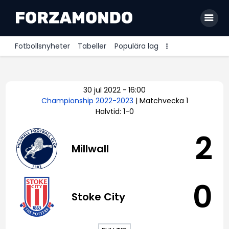
Fotbollsnyheter
Tabeller
Populära lag
Allsvenskan
30 jul 2022
-
16:00
Premier League
Championship 2022-2023
| Matchvecka 1
Halvtid: 1-0
La Liga
Bundesliga
2
Millwall
Serie A
Ligue 1
0
Stoke City