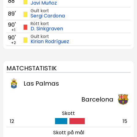
88'
Javi Muñoz
Gult kort
89'
Sergi Cardona
Rött kort
90'
D. Sinkgraven
+1
Gult kort
90'
Kirian Rodríguez
+2
MATCHSTATISTIK
Las Palmas
Barcelona
Skott
12
15
Skott på mål