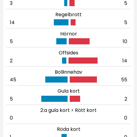
3
5
Regelbrott
14
5
Hörnor
5
10
Offsides
2
14
Bollinnehav
45
55
Gula kort
5
2
2:a gula kort > Rött kort
0
0
Röda kort