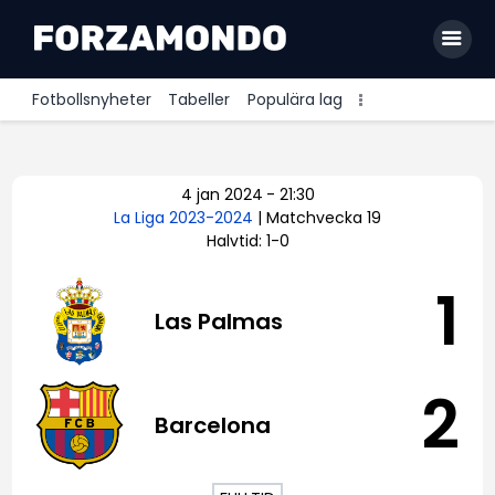
Fotbollsnyheter
Tabeller
Populära lag
Allsvenskan
4 jan 2024
-
21:30
Premier League
La Liga 2023-2024
| Matchvecka 19
Halvtid: 1-0
La Liga
Bundesliga
1
Las Palmas
Serie A
Ligue 1
2
Barcelona