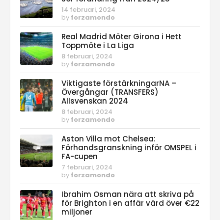
14 februari, 2024
by
forzamondo
Real Madrid Möter Girona i Hett
Toppmöte i La Liga
8 februari, 2024
by
forzamondo
Viktigaste förstärkningarNA –
Övergångar (TRANSFERS)
Allsvenskan 2024
8 februari, 2024
by
forzamondo
Aston Villa mot Chelsea:
Förhandsgranskning inför OMSPEL i
FA-cupen
7 februari, 2024
by
forzamondo
Ibrahim Osman nära att skriva på
för Brighton i en affär värd över €22
miljoner