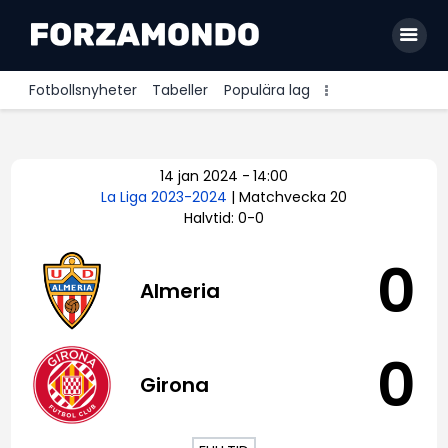
Fotbollsnyheter
Tabeller
Populära lag
Allsvenskan
14 jan 2024
-
14:00
Premier League
La Liga 2023-2024
| Matchvecka 20
Halvtid: 0-0
La Liga
Bundesliga
0
Almeria
Serie A
Ligue 1
0
Girona