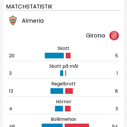
MATCHSTATISTIK
Almeria
Girona
Skott
20
5
Skott på mål
3
1
Regelbrott
13
8
Hörnor
4
3
Bollinnehav
46
54