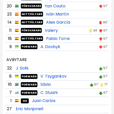
20
Yan Couto
57'
FÖRSVARARE
23
Iván Martín
MITTFÄLTARE
14
Aleix García
80'
MITTFÄLTARE
11
Valery
34'
67'
FÖRSVARARE
18
Pablo Torre
57'
MITTFÄLTARE
9
A. Dovbyk
67'
FORWARD
AVBYTARE
22
J. Solis
57'
8
V. Tsygankov
57'
FORWARD
16
Sávio
67'
71'
FORWARD
7
C. Stuani
67'
FORWARD
1
Juan Carlos
GK
27
Eric Monjonell