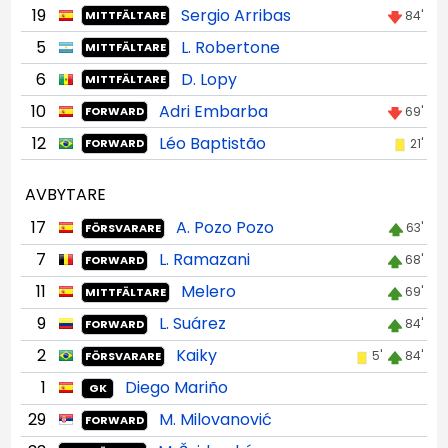
19
Sergio Arribas
84'
MITTFÄLTARE
5
L. Robertone
MITTFÄLTARE
6
D. Lopy
MITTFÄLTARE
10
Adri Embarba
69'
FORWARD
12
Léo Baptistão
21'
FORWARD
AVBYTARE
17
A. Pozo Pozo
63'
FÖRSVARARE
7
L. Ramazani
68'
FORWARD
11
Melero
69'
MITTFÄLTARE
9
L. Suárez
84'
FORWARD
2
Kaiky
5'
84'
FÖRSVARARE
1
Diego Mariño
GK
29
M. Milovanović
FORWARD