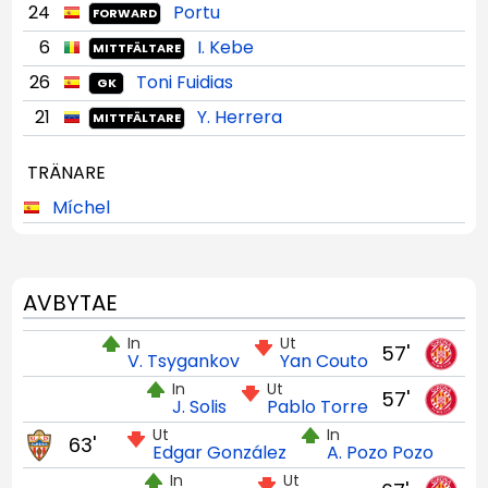
24
Portu
FORWARD
6
I. Kebe
MITTFÄLTARE
26
Toni Fuidias
GK
21
Y. Herrera
MITTFÄLTARE
TRÄNARE
Míchel
AVBYTAE
In
Ut
57'
V. Tsygankov
Yan Couto
In
Ut
57'
J. Solis
Pablo Torre
Ut
In
63'
Edgar González
A. Pozo Pozo
In
Ut