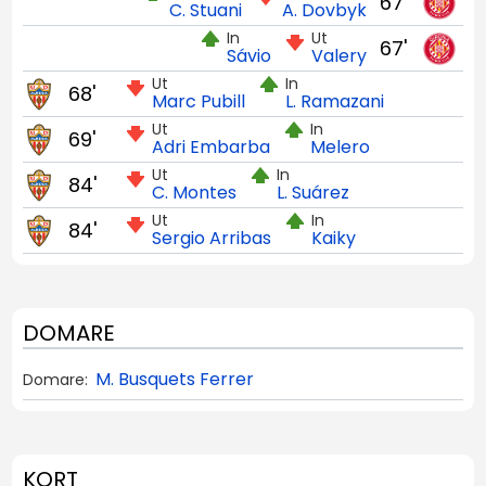
67'
C. Stuani
A. Dovbyk
In
Ut
67'
Sávio
Valery
Ut
In
68'
Marc Pubill
L. Ramazani
Ut
In
69'
Adri Embarba
Melero
Ut
In
84'
C. Montes
L. Suárez
Ut
In
84'
Sergio Arribas
Kaiky
DOMARE
M. Busquets Ferrer
Domare:
KORT