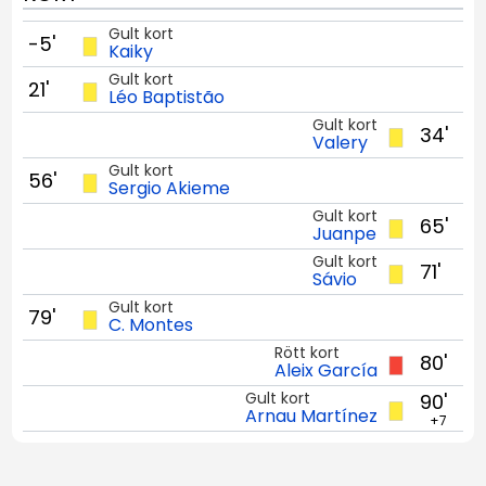
Gult kort
-5'
Kaiky
Gult kort
21'
Léo Baptistão
Gult kort
34'
Valery
Gult kort
56'
Sergio Akieme
Gult kort
65'
Juanpe
Gult kort
71'
Sávio
Gult kort
79'
C. Montes
Rött kort
80'
Aleix García
Gult kort
90'
Arnau Martínez
+7