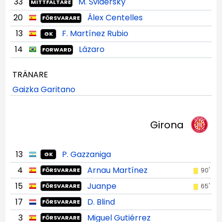
33
M. Šviderský
MITTFÄLTARE
20
Álex Centelles
FÖRSVARARE
13
F. Martínez Rubio
GK
14
Lázaro
FORWARD
TRÄNARE
Gaizka Garitano
Girona
13
P. Gazzaniga
GK
4
Arnau Martínez
90'
FÖRSVARARE
15
Juanpe
65'
FÖRSVARARE
17
D. Blind
FÖRSVARARE
3
Miguel Gutiérrez
FÖRSVARARE