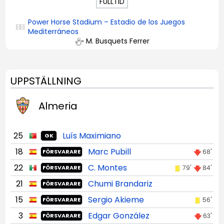
FULLTID
Power Horse Stadium – Estadio de los Juegos
Mediterráneos
M. Busquets Ferrer
UPPSTÄLLNING
Almeria
25
Luís Maximiano
GK
18
Marc Pubill
68'
FÖRSVARARE
22
C. Montes
79'
84'
FÖRSVARARE
21
Chumi Brandariz
FÖRSVARARE
15
Sergio Akieme
56'
FÖRSVARARE
3
Edgar González
63'
FÖRSVARARE