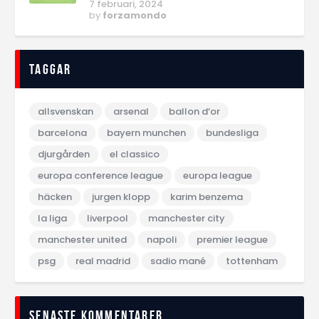
7 februari, 2024
by
forzamondo
Taggar
allsvenskan
arsenal
ballon d‘or
barcelona
bayern munchen
bundesliga
djurgården
el classico
europa conference league
europa league
häcken
jurgen klopp
karim benzema
la liga
liverpool
manchester city
manchester united
napoli
premier league
psg
real madrid
sadio mané
tottenham
Senaste kommentarer