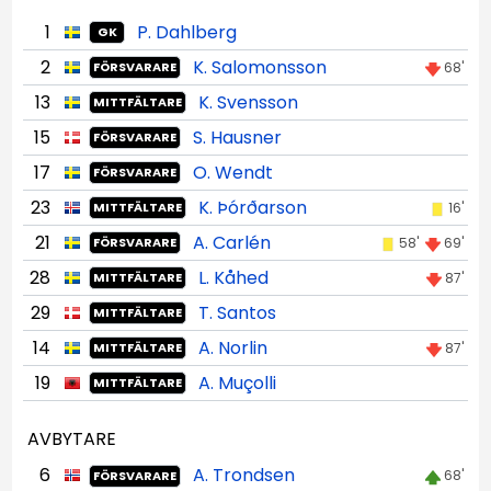
1
P. Dahlberg
GK
2
K. Salomonsson
68'
FÖRSVARARE
13
K. Svensson
MITTFÄLTARE
15
S. Hausner
FÖRSVARARE
17
O. Wendt
FÖRSVARARE
23
K. Þórðarson
16'
MITTFÄLTARE
21
A. Carlén
58'
69'
FÖRSVARARE
28
L. Kåhed
87'
MITTFÄLTARE
29
T. Santos
MITTFÄLTARE
14
A. Norlin
87'
MITTFÄLTARE
19
A. Muçolli
MITTFÄLTARE
AVBYTARE
6
A. Trondsen
68'
FÖRSVARARE