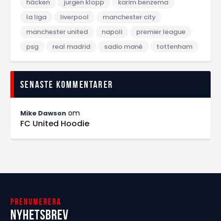
häcken
jurgen klopp
karim benzema
la liga
liverpool
manchester city
manchester united
napoli
premier league
psg
real madrid
sadio mané
tottenham
Senaste kommentarer
om
Mike Dawson
FC United Hoodie
Prenumerera
Nyhetsbrev