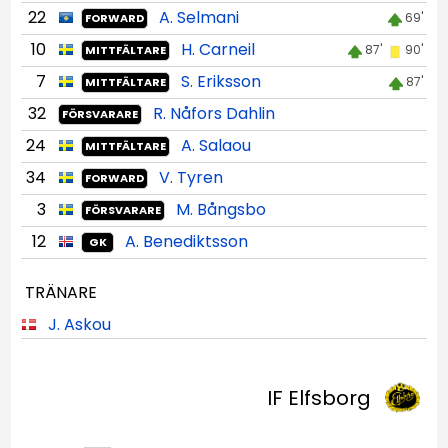
22
A. Selmani
69'
FORWARD
10
H. Carneil
87'
90'
MITTFÄLTARE
7
S. Eriksson
87'
MITTFÄLTARE
32
R. Nåfors Dahlin
FÖRSVARARE
24
A. Salaou
MITTFÄLTARE
34
V. Tyren
FORWARD
3
M. Bångsbo
FÖRSVARARE
12
A. Benediktsson
GK
TRÄNARE
J. Askou
IF Elfsborg