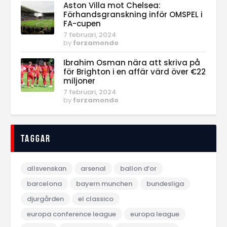
Aston Villa mot Chelsea:
Förhandsgranskning inför OMSPEL i
FA-cupen
7 februari, 2024
by
forzamondo
Ibrahim Osman nära att skriva på
för Brighton i en affär värd över €22
miljoner
7 februari, 2024
by
forzamondo
Taggar
allsvenskan
arsenal
ballon d‘or
barcelona
bayern munchen
bundesliga
djurgården
el classico
europa conference league
europa league