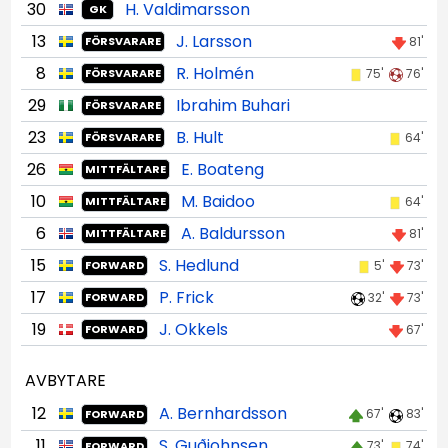
30
H. Valdimarsson
GK
13
J. Larsson
81'
FÖRSVARARE
8
R. Holmén
75'
76'
FÖRSVARARE
29
Ibrahim Buhari
FÖRSVARARE
23
B. Hult
64'
FÖRSVARARE
26
E. Boateng
MITTFÄLTARE
10
M. Baidoo
64'
MITTFÄLTARE
6
A. Baldursson
81'
MITTFÄLTARE
15
S. Hedlund
5'
73'
FORWARD
17
P. Frick
32'
73'
FORWARD
19
J. Okkels
67'
FORWARD
AVBYTARE
12
A. Bernhardsson
67'
83'
FORWARD
11
S. Guðjohnsen
73'
74'
FORWARD