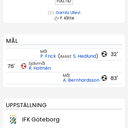
FULLTID
Gamla Ullevi
F. Klitte
MÅL
Mål
32'
P. Frick
(
S. Hedlund
)
Assist:
Självmål
76'
R. Holmén
Mål
83'
A. Bernhardsson
UPPSTÄLLNING
IFK Göteborg