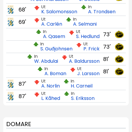
Ut
In
68'
K. Salomonsson
A. Trondsen
Ut
In
69'
A. Carlén
A. Selmani
In
Ut
73'
A. Qasem
S. Hedlund
In
Ut
73'
S. Guðjohnsen
P. Frick
In
Ut
81'
W. Abdulai
A. Baldursson
In
Ut
81'
A. Boman
J. Larsson
Ut
In
87'
A. Norlin
H. Carneil
Ut
In
87'
L. Kåhed
S. Eriksson
DOMARE