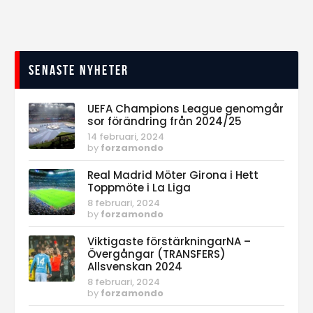
Senaste nyheter
UEFA Champions League genomgår
sor förändring från 2024/25
14 februari, 2024
by
forzamondo
Real Madrid Möter Girona i Hett
Toppmöte i La Liga
8 februari, 2024
by
forzamondo
Viktigaste förstärkningarNA –
Övergångar (TRANSFERS)
Allsvenskan 2024
8 februari, 2024
by
forzamondo