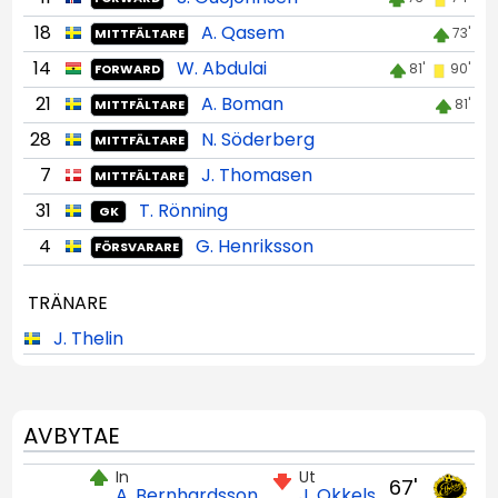
18
A. Qasem
73'
MITTFÄLTARE
14
W. Abdulai
81'
90'
FORWARD
21
A. Boman
81'
MITTFÄLTARE
28
N. Söderberg
MITTFÄLTARE
7
J. Thomasen
MITTFÄLTARE
31
T. Rönning
GK
4
G. Henriksson
FÖRSVARARE
TRÄNARE
J. Thelin
AVBYTAE
In
Ut
67'
A. Bernhardsson
J. Okkels