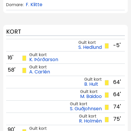
F. Klitte
Domare:
KORT
Gult kort
-5'
S. Hedlund
Gult kort
16'
K. Þórðarson
Gult kort
58'
A. Carlén
Gult kort
64'
B. Hult
Gult kort
64'
M. Baidoo
Gult kort
74'
S. Guðjohnsen
Gult kort
75'
R. Holmén
Gult kort
90'