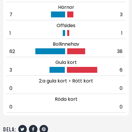
Hörnor
7
3
Offsides
1
1
Bollinnehav
62
38
Gula kort
3
6
2:a gula kort > Rött kort
0
0
Röda kort
0
0
dela: