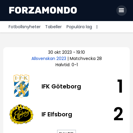
Fotbollsnyheter
Tabeller
Populära lag
Allsvenskan
30 okt 2023
-
19:10
Premier League
Allsvenskan 2023
| Matchvecka 28
Halvtid: 0-1
La Liga
Bundesliga
1
IFK Göteborg
Serie A
Ligue 1
2
IF Elfsborg