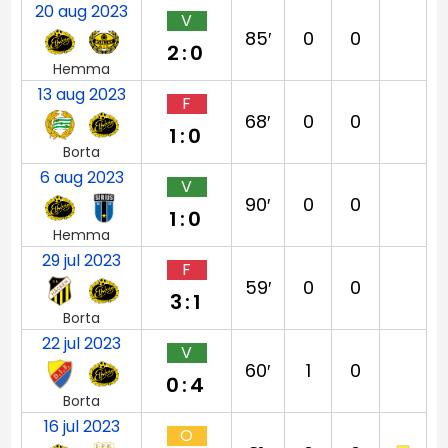
20 aug 2023
V
85′
0
0
2:0
Hemma
13 aug 2023
F
68′
0
0
1:0
Borta
6 aug 2023
V
90′
0
0
1:0
Hemma
29 jul 2023
F
59′
0
0
3:1
Borta
22 jul 2023
V
60′
1
0
0:4
Borta
16 jul 2023
O