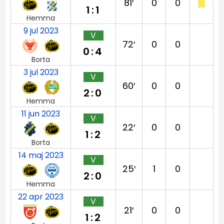
81′
0
0
1:1
Hemma
9 jul 2023
V
72′
0
0
0:4
Borta
3 jul 2023
V
60′
0
0
2:0
Hemma
11 jun 2023
V
22′
0
0
1:2
Borta
14 maj 2023
V
25′
1
0
2:0
Hemma
22 apr 2023
V
21′
0
0
1:2