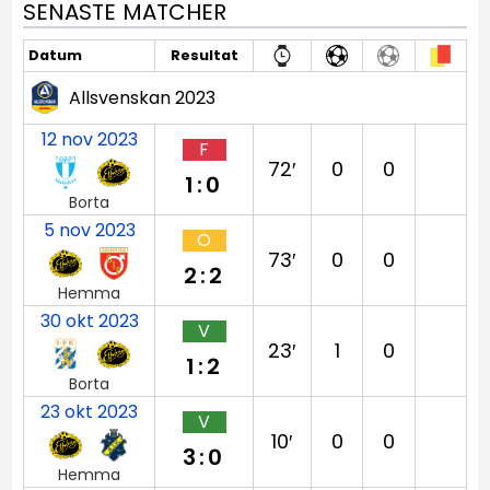
SENASTE MATCHER
Datum
Resultat
Allsvenskan 2023
12 nov 2023
F
72′
0
0
1:0
Borta
5 nov 2023
O
73′
0
0
2:2
Hemma
30 okt 2023
V
23′
1
0
1:2
Borta
23 okt 2023
V
10′
0
0
3:0
Hemma