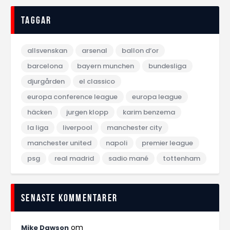
Taggar
allsvenskan
arsenal
ballon d‘or
barcelona
bayern munchen
bundesliga
djurgården
el classico
europa conference league
europa league
häcken
jurgen klopp
karim benzema
la liga
liverpool
manchester city
manchester united
napoli
premier league
psg
real madrid
sadio mané
tottenham
Senaste kommentarer
om
Mike Dawson