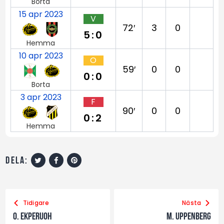
Borta
15 apr 2023
V
72′
3
0
5:0
Hemma
10 apr 2023
O
59′
0
0
0:0
Borta
3 apr 2023
F
90′
0
0
0:2
Hemma
dela:
Tidigare
Nästa
O. Ekperuoh
M. Uppenberg