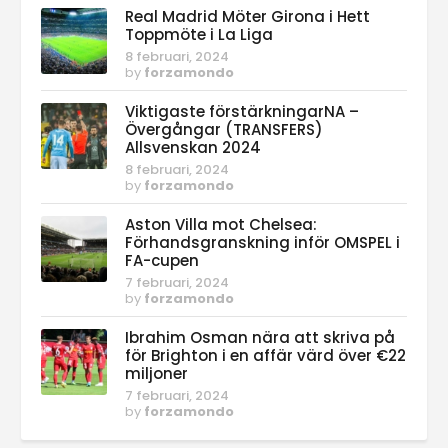
Real Madrid Möter Girona i Hett
Toppmöte i La Liga
8 februari, 2024
by
forzamondo
Viktigaste förstärkningarNA –
Övergångar (TRANSFERS)
Allsvenskan 2024
8 februari, 2024
by
forzamondo
Aston Villa mot Chelsea:
Förhandsgranskning inför OMSPEL i
FA-cupen
7 februari, 2024
by
forzamondo
Ibrahim Osman nära att skriva på
för Brighton i en affär värd över €22
miljoner
7 februari, 2024
by
forzamondo