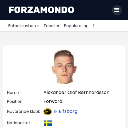
Fotbollsnyheter
Tabeller
Populära lag
Allsvenskan
Premier League
La Liga
Bundesliga
Serie A
Alexander Olof Bernhardsson
Namn
Ligue 1
Forward
Position
IF Elfsborg
Nuvarande klubb
Nationalitet