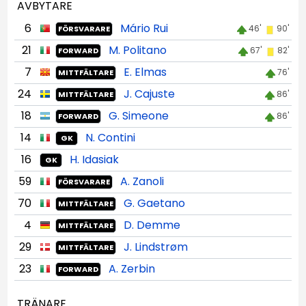
AVBYTARE
6
Mário Rui
46'
90'
FÖRSVARARE
21
M. Politano
67'
82'
FORWARD
7
E. Elmas
76'
MITTFÄLTARE
24
J. Cajuste
86'
MITTFÄLTARE
18
G. Simeone
86'
FORWARD
14
N. Contini
GK
16
H. Idasiak
GK
59
A. Zanoli
FÖRSVARARE
70
G. Gaetano
MITTFÄLTARE
4
D. Demme
MITTFÄLTARE
29
J. Lindstrøm
MITTFÄLTARE
23
A. Zerbin
FORWARD
TRÄNARE