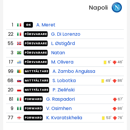
Napoli
1
A. Meret
GK
22
G. Di Lorenzo
FÖRSVARARE
55
L. Østigård
FÖRSVARARE
3
Natan
FÖRSVARARE
17
M. Olivera
6'
46'
FÖRSVARARE
99
A. Zambo Anguissa
MITTFÄLTARE
68
S. Lobotka
49'
86'
MITTFÄLTARE
20
P. Zieliński
MITTFÄLTARE
81
G. Raspadori
67'
FORWARD
9
V. Osimhen
86'
FORWARD
77
K. Kvaratskhelia
53'
76'
FORWARD