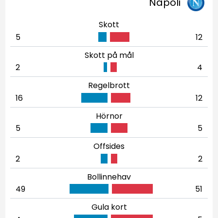
Napoli
Skott
5
12
Skott på mål
2
4
Regelbrott
16
12
Hörnor
5
5
Offsides
2
2
Bollinnehav
49
51
Gula kort