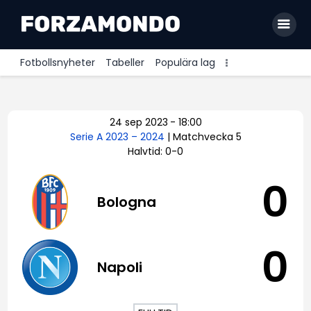
Fotbollsnyheter
Tabeller
Populära lag
Allsvenskan
24 sep 2023
-
18:00
Premier League
Serie A 2023 – 2024
| Matchvecka 5
Halvtid: 0-0
La Liga
Bundesliga
0
Bologna
Serie A
Ligue 1
0
Napoli