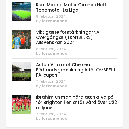
Real Madrid Möter Girona i Hett
Toppmöte i La Liga
8 februari, 2024
by
forzamondo
Viktigaste förstärkningarNA –
Övergångar (TRANSFERS)
Allsvenskan 2024
8 februari, 2024
by
forzamondo
Aston Villa mot Chelsea:
Förhandsgranskning inför OMSPEL i
FA-cupen
7 februari, 2024
by
forzamondo
Ibrahim Osman nära att skriva på
för Brighton i en affär värd över €22
miljoner
7 februari, 2024
by
forzamondo