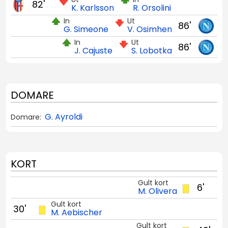
82'
K. Karlsson
R. Orsolini
In
Ut
86'
G. Simeone
V. Osimhen
In
Ut
86'
J. Cajuste
S. Lobotka
DOMARE
G. Ayroldi
Domare:
KORT
Gult kort
6'
M. Olivera
Gult kort
30'
M. Aebischer
Gult kort