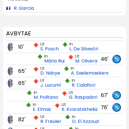
R. Garcia
AVBYTAE
Ut
In
10'
S. Posch
L. De Silvestri
In
Ut
46'
Mário Rui
M. Olivera
Ut
In
65'
D. Ndoye
A. Saelemaekers
Ut
In
65'
J. Lucumí
R. Calafiori
In
Ut
67'
M. Politano
G. Raspadori
In
Ut
76'
E. Elmas
K. Kvaratskhelia
Ut
In
82'
R. Freuler
O. El Azzouzi
Ut
In