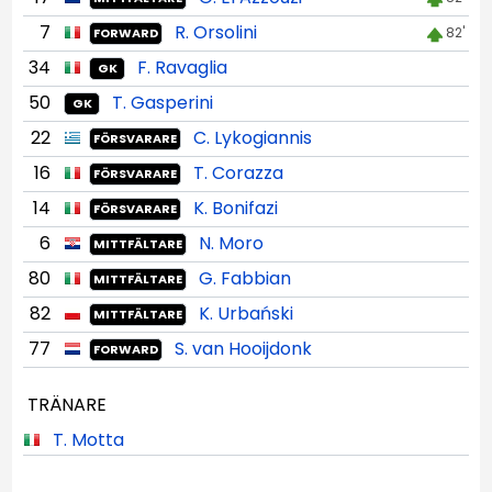
7
R. Orsolini
82'
FORWARD
34
F. Ravaglia
GK
50
T. Gasperini
GK
22
C. Lykogiannis
FÖRSVARARE
16
T. Corazza
FÖRSVARARE
14
K. Bonifazi
FÖRSVARARE
6
N. Moro
MITTFÄLTARE
80
G. Fabbian
MITTFÄLTARE
82
K. Urbański
MITTFÄLTARE
77
S. van Hooijdonk
FORWARD
TRÄNARE
T. Motta