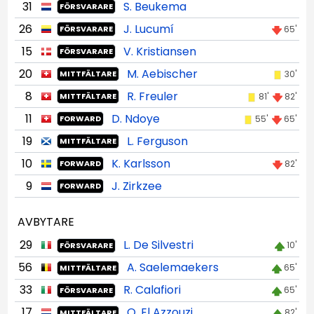
31
S. Beukema
FÖRSVARARE
26
J. Lucumí
65'
FÖRSVARARE
15
V. Kristiansen
FÖRSVARARE
20
M. Aebischer
30'
MITTFÄLTARE
8
R. Freuler
81'
82'
MITTFÄLTARE
11
D. Ndoye
55'
65'
FORWARD
19
L. Ferguson
MITTFÄLTARE
10
K. Karlsson
82'
FORWARD
9
J. Zirkzee
FORWARD
AVBYTARE
29
L. De Silvestri
10'
FÖRSVARARE
56
A. Saelemaekers
65'
MITTFÄLTARE
33
R. Calafiori
65'
FÖRSVARARE
17
O. El Azzouzi
82'
MITTFÄLTARE