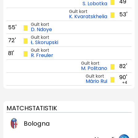
49'
S. Lobotka
Gult kort
53'
K. Kvaratskhelia
Gult kort
55'
D. Ndoye
Gult kort
72'
Ł. Skorupski
Gult kort
81'
R. Freuler
Gult kort
82'
M. Politano
Gult kort
90'
Mário Rui
+4
MATCHSTATISTIK
Bologna