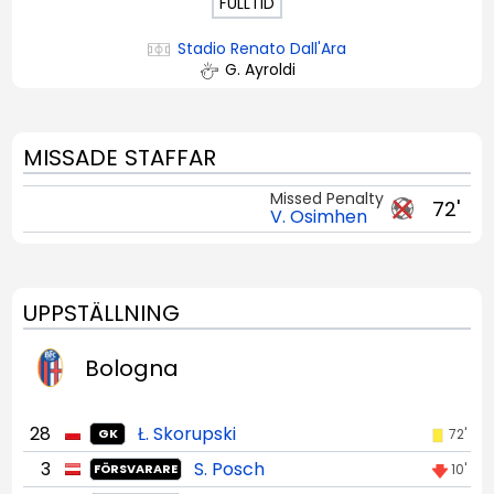
FULLTID
Stadio Renato Dall'Ara
G. Ayroldi
MISSADE STAFFAR
Missed Penalty
72'
V. Osimhen
UPPSTÄLLNING
Bologna
28
Ł. Skorupski
72'
GK
3
S. Posch
10'
FÖRSVARARE