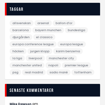
Taggar
allsvenskan
arsenal
ballon d‘or
barcelona
bayern munchen
bundesliga
djurgården
el classico
europa conference league
europa league
häcken
jurgen klopp
karim benzema
la liga
liverpool
manchester city
manchester united
napoli
premier league
psg
real madrid
sadio mané
tottenham
Senaste kommentarer
om
Mike Dawson