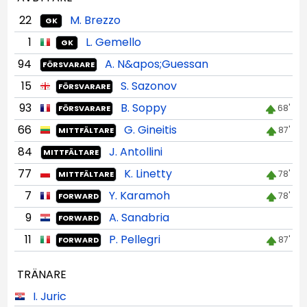
22
M. Brezzo
GK
1
L. Gemello
GK
94
A. N&apos;Guessan
FÖRSVARARE
15
S. Sazonov
FÖRSVARARE
93
B. Soppy
68'
FÖRSVARARE
66
G. Gineitis
87'
MITTFÄLTARE
84
J. Antollini
MITTFÄLTARE
77
K. Linetty
78'
MITTFÄLTARE
7
Y. Karamoh
78'
FORWARD
9
A. Sanabria
FORWARD
11
P. Pellegri
87'
FORWARD
TRÄNARE
I. Juric