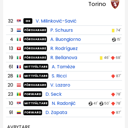
Torino
32
V. Milinković-Savić
GK
3
P. Schuurs
74'
FÖRSVARARE
4
A. Buongiorno
15'
FÖRSVARARE
13
R. Rodríguez
FÖRSVARARE
19
R. Bellanova
46'
68'
FÖRSVARARE
61
A. Tamèze
MITTFÄLTARE
28
S. Ricci
87'
MITTFÄLTARE
20
V. Lazaro
FÖRSVARARE
23
D. Seck
78'
FORWARD
10
N. Radonjić
41'
50'
78'
MITTFÄLTARE
91
D. Zapata
87'
FORWARD
AVBYTARE