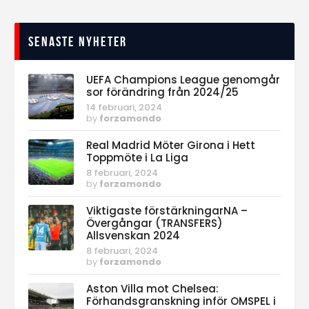
Senaste nyheter
UEFA Champions League genomgår
sor förändring från 2024/25
14 februari, 2024
by
forzamondo
Real Madrid Möter Girona i Hett
Toppmöte i La Liga
8 februari, 2024
by
forzamondo
Viktigaste förstärkningarNA –
Övergångar (TRANSFERS)
Allsvenskan 2024
8 februari, 2024
by
forzamondo
Aston Villa mot Chelsea:
Förhandsgranskning inför OMSPEL i