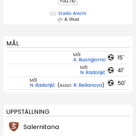
FULLTID
Stadio Arechi
A. Giua
MÅL
Mål
15'
A. Buongiorno
Mål
41'
N. Radonjić
Mål
50'
N. Radonjić
(
R. Bellanova
)
Assist:
UPPSTÄLLNING
Salernitana