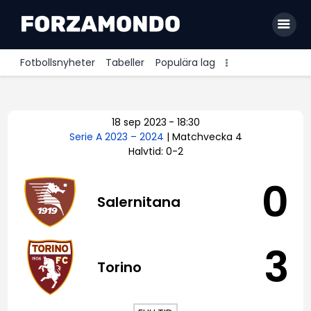
Fotbollsnyheter
Tabeller
Populära lag
Allsvenskan
18 sep 2023
-
18:30
Premier League
Serie A 2023 – 2024
| Matchvecka 4
Halvtid: 0-2
La Liga
Bundesliga
0
Salernitana
Serie A
Ligue 1
3
Torino