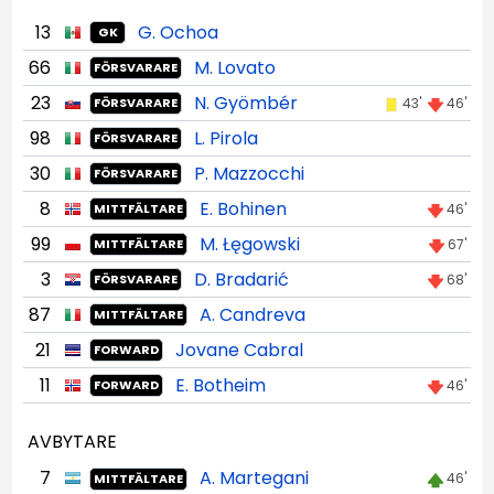
13
G. Ochoa
GK
66
M. Lovato
FÖRSVARARE
23
N. Gyömbér
43'
46'
FÖRSVARARE
98
L. Pirola
FÖRSVARARE
30
P. Mazzocchi
FÖRSVARARE
8
E. Bohinen
46'
MITTFÄLTARE
99
M. Łęgowski
67'
MITTFÄLTARE
3
D. Bradarić
68'
FÖRSVARARE
87
A. Candreva
MITTFÄLTARE
21
Jovane Cabral
FORWARD
11
E. Botheim
46'
FORWARD
AVBYTARE
7
A. Martegani
46'
MITTFÄLTARE