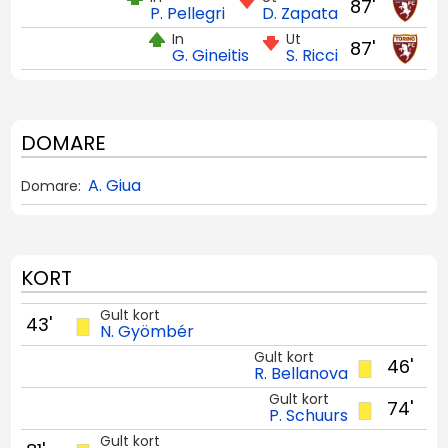
87'
P. Pellegri
D. Zapata
In
Ut
87'
G. Gineitis
S. Ricci
DOMARE
A. Giua
Domare:
KORT
Gult kort
43'
N. Gyömbér
Gult kort
46'
R. Bellanova
Gult kort
74'
P. Schuurs
Gult kort