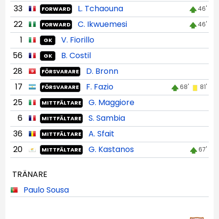
33
L. Tchaouna
46'
FORWARD
22
C. Ikwuemesi
46'
FORWARD
1
V. Fiorillo
GK
56
B. Costil
GK
28
D. Bronn
FÖRSVARARE
17
F. Fazio
68'
81'
FÖRSVARARE
25
G. Maggiore
MITTFÄLTARE
6
S. Sambia
MITTFÄLTARE
36
A. Sfait
MITTFÄLTARE
20
G. Kastanos
67'
MITTFÄLTARE
TRÄNARE
Paulo Sousa