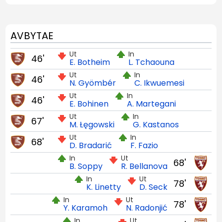
AVBYTAE
Ut
In
46'
E. Botheim
L. Tchaouna
Ut
In
46'
N. Gyömbér
C. Ikwuemesi
Ut
In
46'
E. Bohinen
A. Martegani
Ut
In
67'
M. Łęgowski
G. Kastanos
Ut
In
68'
D. Bradarić
F. Fazio
In
Ut
68'
B. Soppy
R. Bellanova
In
Ut
78'
K. Linetty
D. Seck
In
Ut
78'
Y. Karamoh
N. Radonjić
In
Ut