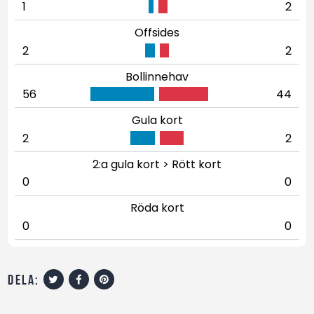
1
2
Offsides
2
2
Bollinnehav
56
44
Gula kort
2
2
2:a gula kort > Rött kort
0
0
Röda kort
0
0
dela: