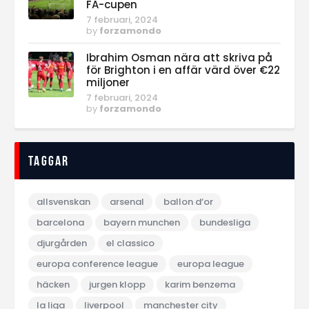
FA-cupen
7 februari, 2024
by
forzamondo
Ibrahim Osman nära att skriva på
för Brighton i en affär värd över €22
miljoner
7 februari, 2024
by
forzamondo
Taggar
allsvenskan
arsenal
ballon d‘or
barcelona
bayern munchen
bundesliga
djurgården
el classico
europa conference league
europa league
häcken
jurgen klopp
karim benzema
la liga
liverpool
manchester city