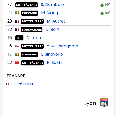
77
S. Dembélé
69'
MITTFÄLTARE
11
M. Niang
88'
FORWARD
29
M. Autret
MITTFÄLTARE
32
D. Bain
FÖRSVARARE
16
D. Léon
GK
6
Y. M'Changama
MITTFÄLTARE
17
L. Sinayoko
FORWARD
22
H. Sakhi
MITTFÄLTARE
TRÄNARE
C. Pélissier
Lyon