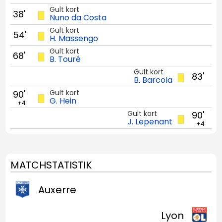
Gult kort
38'
Nuno da Costa
Gult kort
54'
H. Massengo
Gult kort
68'
B. Touré
Gult kort
83'
B. Barcola
Gult kort
90'
G. Hein
+4
Gult kort
90'
J. Lepenant
+4
MATCHSTATISTIK
Auxerre
Lyon