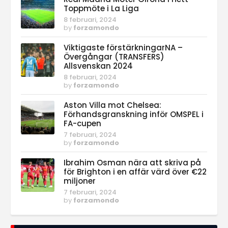
Toppmöte i La Liga
8 februari, 2024
by
forzamondo
Viktigaste förstärkningarNA –
Övergångar (TRANSFERS)
Allsvenskan 2024
8 februari, 2024
by
forzamondo
Aston Villa mot Chelsea:
Förhandsgranskning inför OMSPEL i
FA-cupen
7 februari, 2024
by
forzamondo
Ibrahim Osman nära att skriva på
för Brighton i en affär värd över €22
miljoner
7 februari, 2024
by
forzamondo