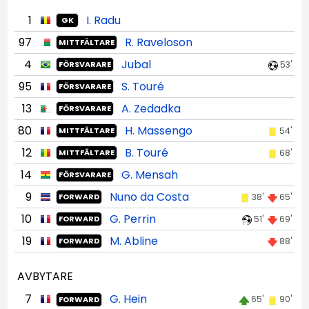
1
I. Radu
GK
97
R. Raveloson
MITTFÄLTARE
4
Jubal
53'
FÖRSVARARE
95
S. Touré
FÖRSVARARE
13
A. Zedadka
FÖRSVARARE
80
H. Massengo
54'
MITTFÄLTARE
12
B. Touré
68'
MITTFÄLTARE
14
G. Mensah
FÖRSVARARE
9
Nuno da Costa
38'
65'
FORWARD
10
G. Perrin
51'
69'
FORWARD
19
M. Abline
88'
FORWARD
AVBYTARE
7
G. Hein
65'
90'
FORWARD