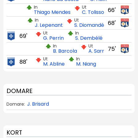
In
Ut
66'
Thiago Mendes
C. Tolisso
In
Ut
68'
J. Lepenant
S. Diomandé
Ut
In
69'
G. Perrin
S. Dembélé
In
Ut
75'
B. Barcola
A. Sarr
Ut
In
88'
M. Abline
M. Niang
DOMARE
J. Brisard
Domare:
KORT