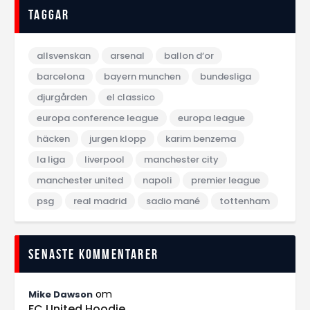
Taggar
allsvenskan
arsenal
ballon d‘or
barcelona
bayern munchen
bundesliga
djurgården
el classico
europa conference league
europa league
häcken
jurgen klopp
karim benzema
la liga
liverpool
manchester city
manchester united
napoli
premier league
psg
real madrid
sadio mané
tottenham
Senaste kommentarer
om
Mike Dawson
FC United Hoodie