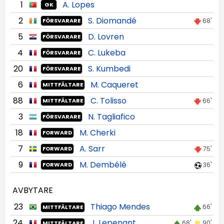
1
A. Lopes
GK
2
S. Diomandé
68'
FÖRSVARARE
5
D. Lovren
FÖRSVARARE
4
C. Lukeba
FÖRSVARARE
20
S. Kumbedi
FÖRSVARARE
6
M. Caqueret
MITTFÄLTARE
88
C. Tolisso
66'
MITTFÄLTARE
3
N. Tagliafico
FÖRSVARARE
18
M. Cherki
FORWARD
7
A. Sarr
75'
FORWARD
9
M. Dembélé
36'
FORWARD
AVBYTARE
23
Thiago Mendes
66'
MITTFÄLTARE
24
J. Lepenant
68'
90'
MITTFÄLTARE