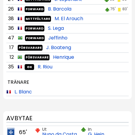
26
B. Barcola
75'
83'
FORWARD
38
M. El Arouch
MITTFÄLTARE
36
S. Lega
FORWARD
47
Jeffinho
FORWARD
17
J. Boateng
FÖRSVARARE
12
Henrique
FÖRSVARARE
35
R. Riou
GK
TRÄNARE
L. Blanc
AVBYTAE
Ut
In
65'
Nuno da Costa
G. Hein