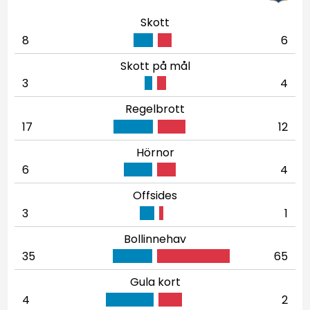
Skott
8
6
Skott på mål
3
4
Regelbrott
17
12
Hörnor
6
4
Offsides
3
1
Bollinnehav
35
65
Gula kort
4
2