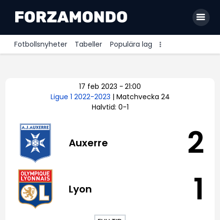
Fotbollsnyheter
Tabeller
Populära lag
Allsvenskan
17 feb 2023
-
21:00
Premier League
Ligue 1 2022-2023
| Matchvecka 24
Halvtid: 0-1
La Liga
Bundesliga
2
Auxerre
Serie A
Ligue 1
1
Lyon