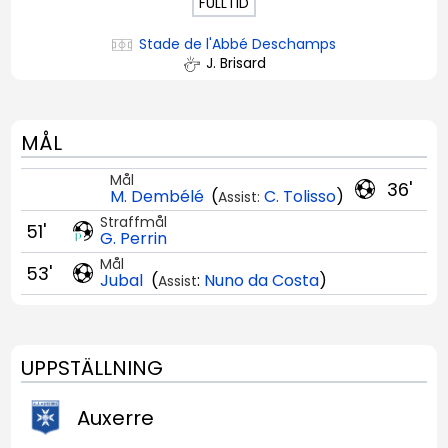
FULLTID
Stade de l'Abbé Deschamps
J. Brisard
MÅL
Mål
36'
M. Dembélé
(
C. Tolisso
)
Assist:
Straffmål
51'
G. Perrin
Mål
53'
Jubal
(
:
Nuno da Costa
)
Assist
UPPSTÄLLNING
Auxerre