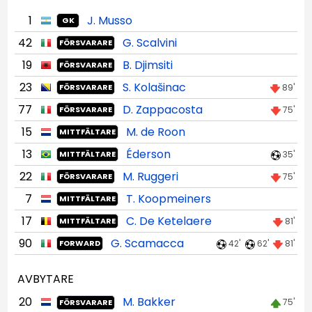
1
J. Musso
GK
42
G. Scalvini
FÖRSVARARE
19
B. Djimsiti
FÖRSVARARE
23
S. Kolašinac
89'
FÖRSVARARE
77
D. Zappacosta
75'
FÖRSVARARE
15
M. de Roon
MITTFÄLTARE
13
Éderson
35'
MITTFÄLTARE
22
M. Ruggeri
75'
FÖRSVARARE
7
T. Koopmeiners
MITTFÄLTARE
17
C. De Ketelaere
81'
MITTFÄLTARE
90
G. Scamacca
42'
62'
81'
FORWARD
AVBYTARE
20
M. Bakker
75'
FÖRSVARARE