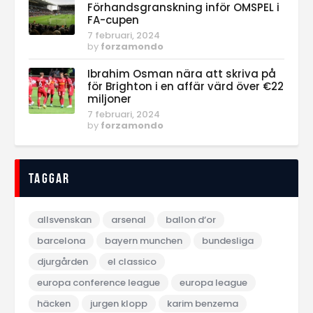
Förhandsgranskning inför OMSPEL i
FA-cupen
7 februari, 2024
by
forzamondo
Ibrahim Osman nära att skriva på
för Brighton i en affär värd över €22
miljoner
7 februari, 2024
by
forzamondo
Taggar
allsvenskan
arsenal
ballon d‘or
barcelona
bayern munchen
bundesliga
djurgården
el classico
europa conference league
europa league
häcken
jurgen klopp
karim benzema