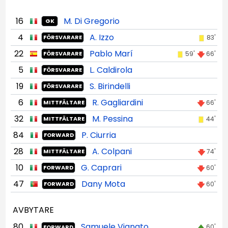
16
M. Di Gregorio
GK
4
A. Izzo
83'
FÖRSVARARE
22
Pablo Marí
59'
66'
FÖRSVARARE
5
L. Caldirola
FÖRSVARARE
19
S. Birindelli
FÖRSVARARE
6
R. Gagliardini
66'
MITTFÄLTARE
32
M. Pessina
44'
MITTFÄLTARE
84
P. Ciurria
FORWARD
28
A. Colpani
74'
MITTFÄLTARE
10
G. Caprari
60'
FORWARD
47
Dany Mota
60'
FORWARD
AVBYTARE
80
Samuele Vignato
60'
FORWARD