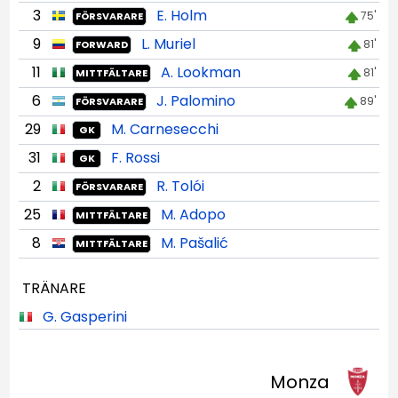
3
E. Holm
75'
FÖRSVARARE
9
L. Muriel
81'
FORWARD
11
A. Lookman
81'
MITTFÄLTARE
6
J. Palomino
89'
FÖRSVARARE
29
M. Carnesecchi
GK
31
F. Rossi
GK
2
R. Tolói
FÖRSVARARE
25
M. Adopo
MITTFÄLTARE
8
M. Pašalić
MITTFÄLTARE
TRÄNARE
G. Gasperini
Monza