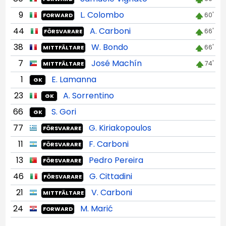
9
L. Colombo
60'
FORWARD
44
A. Carboni
66'
FÖRSVARARE
38
W. Bondo
66'
MITTFÄLTARE
7
José Machín
74'
MITTFÄLTARE
1
E. Lamanna
GK
23
A. Sorrentino
GK
66
S. Gori
GK
77
G. Kiriakopoulos
FÖRSVARARE
11
F. Carboni
FÖRSVARARE
13
Pedro Pereira
FÖRSVARARE
46
G. Cittadini
FÖRSVARARE
21
V. Carboni
MITTFÄLTARE
24
M. Marić
FORWARD