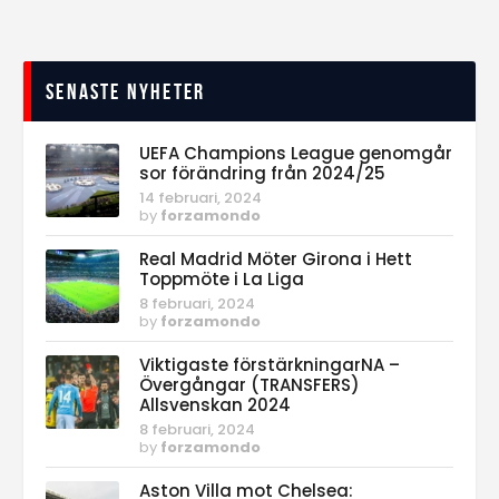
Senaste nyheter
UEFA Champions League genomgår
sor förändring från 2024/25
14 februari, 2024
by
forzamondo
Real Madrid Möter Girona i Hett
Toppmöte i La Liga
8 februari, 2024
by
forzamondo
Viktigaste förstärkningarNA –
Övergångar (TRANSFERS)
Allsvenskan 2024
8 februari, 2024
by
forzamondo
Aston Villa mot Chelsea: