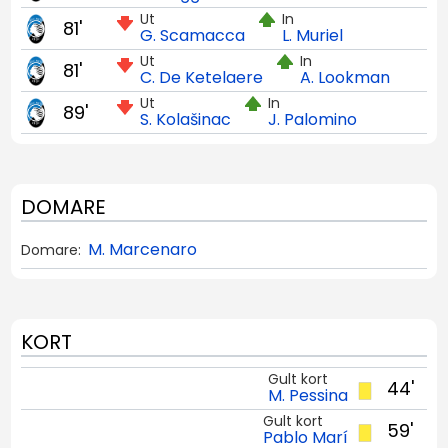
Ut
In
81'
G. Scamacca
L. Muriel
Ut
In
81'
C. De Ketelaere
A. Lookman
Ut
In
89'
S. Kolašinac
J. Palomino
DOMARE
M. Marcenaro
Domare:
KORT
Gult kort
44'
M. Pessina
Gult kort
59'
Pablo Marí