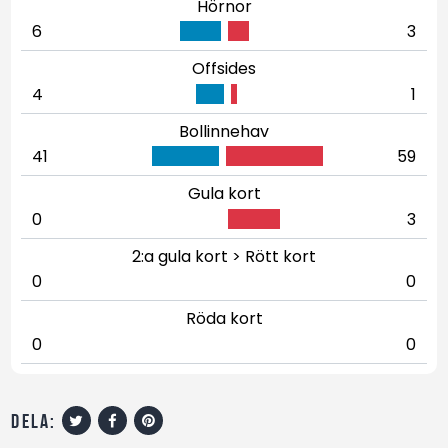
Hörnor
6
3
Offsides
4
1
Bollinnehav
41
59
Gula kort
0
3
2:a gula kort > Rött kort
0
0
Röda kort
0
0
dela: