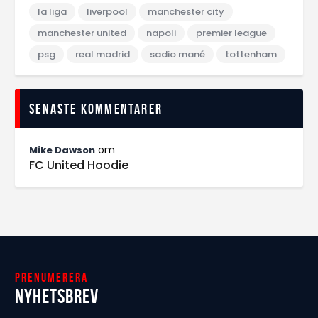
la liga
liverpool
manchester city
manchester united
napoli
premier league
psg
real madrid
sadio mané
tottenham
Senaste kommentarer
om
Mike Dawson
FC United Hoodie
Prenumerera
Nyhetsbrev