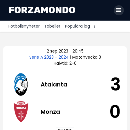
Fotbollsnyheter
Tabeller
Populära lag
Allsvenskan
2 sep 2023
-
20:45
Premier League
Serie A 2023 – 2024
| Matchvecka 3
Halvtid: 2-0
La Liga
Bundesliga
3
Atalanta
Serie A
Ligue 1
0
Monza