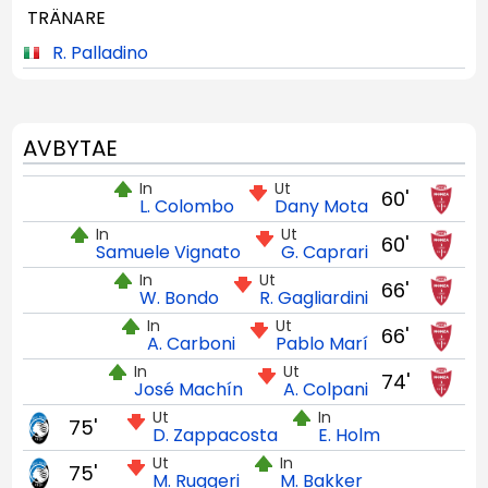
TRÄNARE
R. Palladino
AVBYTAE
In
Ut
60'
L. Colombo
Dany Mota
In
Ut
60'
Samuele Vignato
G. Caprari
In
Ut
66'
W. Bondo
R. Gagliardini
In
Ut
66'
A. Carboni
Pablo Marí
In
Ut
74'
José Machín
A. Colpani
Ut
In
75'
D. Zappacosta
E. Holm
Ut
In
75'
M. Ruggeri
M. Bakker