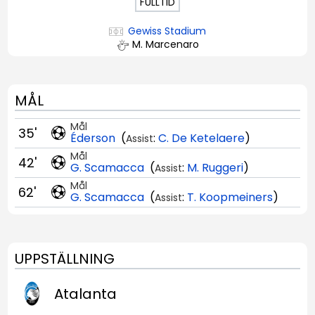
FULLTID
Gewiss Stadium
M. Marcenaro
MÅL
Mål
35'
Éderson
(
:
C. De Ketelaere
)
Assist
Mål
42'
G. Scamacca
(
:
M. Ruggeri
)
Assist
Mål
62'
G. Scamacca
(
:
T. Koopmeiners
)
Assist
UPPSTÄLLNING
Atalanta