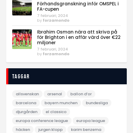
Förhandsgranskning inför OMSPEL i
FA-cupen
7 februari, 2024
by
forzamondo
Ibrahim Osman nära att skriva på
för Brighton i en affär värd över €22
miljoner
7 februari, 2024
by
forzamondo
Taggar
allsvenskan
arsenal
ballon d‘or
barcelona
bayern munchen
bundesliga
djurgården
el classico
europa conference league
europa league
häcken
jurgen klopp
karim benzema