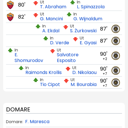
Ut
In
80'
T. Abraham
L. Spinazzola
Ut
In
82'
G. Mancini
G. Wijnaldum
In
Ut
87'
A. Ekdal
S. Żurkowski
In
Ut
87'
D. Verde
E. Gyasi
In
Ut
90'
E.
Salvatore
+2
Shomurodov
Esposito
In
Ut
90'
Raimonds Krollis
D. Nikolaou
+7
In
Ut
90'
Tio Cipot
M. Bourabia
+7
DOMARE
F. Maresca
Domare: