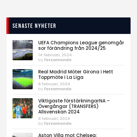
Senaste nyheter
UEFA Champions League genomgår
sor förändring från 2024/25
14 februari, 2024
by
forzamondo
Real Madrid Möter Girona i Hett
Toppmöte i La Liga
8 februari, 2024
by
forzamondo
Viktigaste förstärkningarNA –
Övergångar (TRANSFERS)
Allsvenskan 2024
8 februari, 2024
by
forzamondo
Aston Villa mot Chelsea: