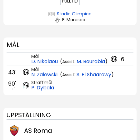
FULLTID
Stadio Olimpico
F. Maresca
MÅL
Mål
6'
D. Nikolaou
(
M. Bourabia
)
Assist:
Mål
43'
N. Zalewski
(
:
S. El Shaarawy
)
Assist
Straffmål
90'
P. Dybala
+1
UPPSTÄLLNING
AS Roma