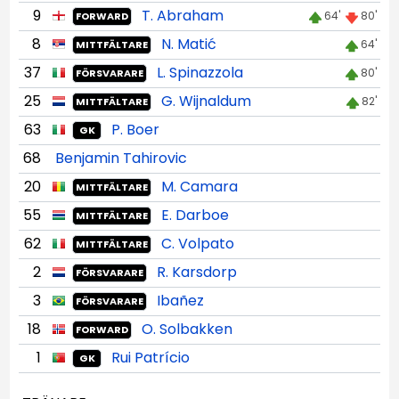
9
T. Abraham
64'
80'
FORWARD
8
N. Matić
64'
MITTFÄLTARE
37
L. Spinazzola
80'
FÖRSVARARE
25
G. Wijnaldum
82'
MITTFÄLTARE
63
P. Boer
GK
68
Benjamin Tahirovic
20
M. Camara
MITTFÄLTARE
55
E. Darboe
MITTFÄLTARE
62
C. Volpato
MITTFÄLTARE
2
R. Karsdorp
FÖRSVARARE
3
Ibañez
FÖRSVARARE
18
O. Solbakken
FORWARD
1
Rui Patrício
GK