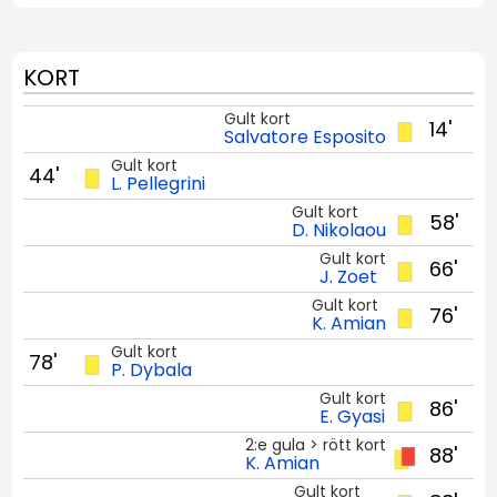
KORT
Gult kort
14'
Salvatore Esposito
Gult kort
44'
L. Pellegrini
Gult kort
58'
D. Nikolaou
Gult kort
66'
J. Zoet
Gult kort
76'
K. Amian
Gult kort
78'
P. Dybala
Gult kort
86'
E. Gyasi
2:e gula > rött kort
88'
K. Amian
Gult kort