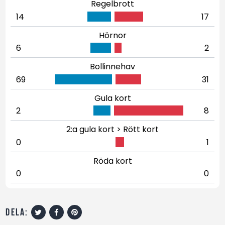
Regelbrott
14
17
Hörnor
6
2
Bollinnehav
69
31
Gula kort
2
8
2:a gula kort > Rött kort
0
1
Röda kort
0
0
dela: