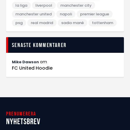
la liga
liverpool
manchester city
manchester united
napoli
premier league
psg
real madrid
sadio mané
tottenham
Senaste kommentarer
om
Mike Dawson
FC United Hoodie
Prenumerera
Nyhetsbrev