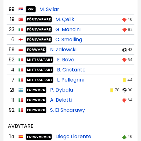
99
M. Svilar
GK
19
M. Çelik
46'
FÖRSVARARE
23
G. Mancini
82'
FÖRSVARARE
6
C. Smalling
FÖRSVARARE
59
N. Zalewski
43'
FORWARD
52
E. Bove
64'
MITTFÄLTARE
4
B. Cristante
MITTFÄLTARE
7
L. Pellegrini
44'
MITTFÄLTARE
21
P. Dybala
78'
90'
FORWARD
11
A. Belotti
64'
FORWARD
92
S. El Shaarawy
FORWARD
AVBYTARE
14
Diego Llorente
46'
FÖRSVARARE