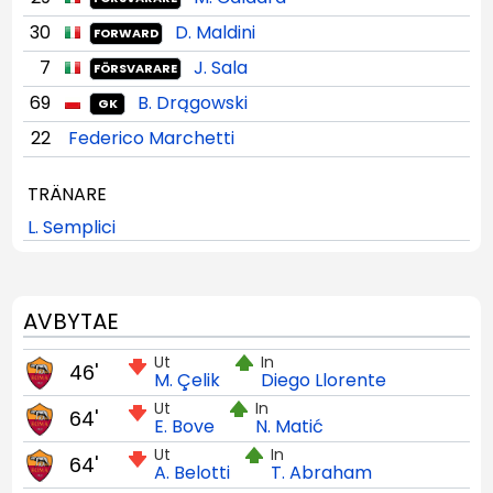
30
D. Maldini
FORWARD
7
J. Sala
FÖRSVARARE
69
B. Drągowski
GK
22
Federico Marchetti
TRÄNARE
L. Semplici
AVBYTAE
Ut
In
46'
M. Çelik
Diego Llorente
Ut
In
64'
E. Bove
N. Matić
Ut
In
64'
A. Belotti
T. Abraham