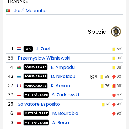
TRÄNARE
José Mourinho
Spezia
1
J. Zoet
66'
GK
55
Przemyslaw Wiśniewski
90'
4
E. Ampadu
88'
FÖRSVARARE
43
D. Nikolaou
6'
58'
90'
FÖRSVARARE
27
K. Amian
76'
88'
FÖRSVARARE
77
S. Żurkowski
87'
MITTFÄLTARE
25
Salvatore Esposito
14'
90'
6
M. Bourabia
90'
MITTFÄLTARE
13
A. Reca
MITTFÄLTARE