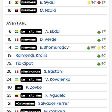
11
E. Gyasi
86'
87'
FORWARD
18
M. Nzola
FORWARD
AVBYTARE
8
A. Ekdal
87'
MITTFÄLTARE
10
D. Verde
87'
FORWARD
14
E. Shomurodov
90'
90'
FORWARD
19
Raimonds Krollis
90'
72
Tio Cipot
90'
20
S. Bastoni
FÖRSVARARE
24
V. Kovalenko
MITTFÄLTARE
40
P. Zovko
GK
33
K. Agudelo
MITTFÄLTARE
21
Salvador Ferrer
FÖRSVARARE
29
M. Caldara
FÖRSVARARE