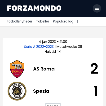
Fotbollsnyheter
Tabeller
Populära lag
Allsvenskan
4 jun 2023
-
21:00
Premier League
Serie A 2022-2023
| Matchvecka 38
Halvtid: 1-1
La Liga
Bundesliga
2
AS Roma
Serie A
Ligue 1
1
Spezia