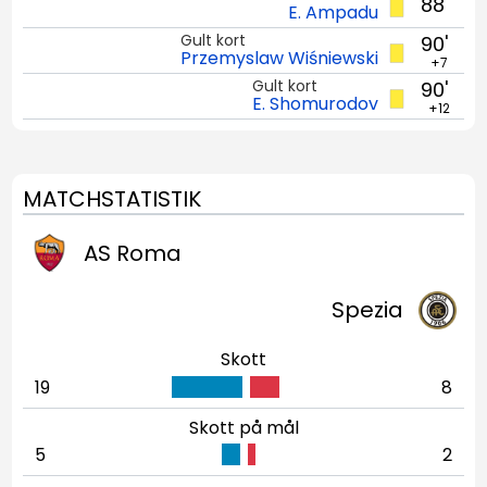
88'
E. Ampadu
Gult kort
90'
Przemyslaw Wiśniewski
+7
Gult kort
90'
E. Shomurodov
+12
MATCHSTATISTIK
AS Roma
Spezia
Skott
19
8
Skott på mål
5
2