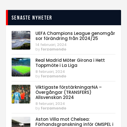
Senaste nyheter
UEFA Champions League genomgår
sor förändring från 2024/25
14 februari, 2024
by
forzamondo
Real Madrid Möter Girona i Hett
Toppmöte i La Liga
8 februari, 2024
by
forzamondo
Viktigaste förstärkningarNA –
Övergångar (TRANSFERS)
Allsvenskan 2024
8 februari, 2024
by
forzamondo
Aston Villa mot Chelsea:
Förhandsgranskning inför OMSPEL i