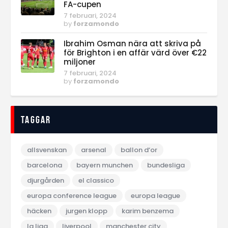
FA-cupen
7 februari, 2024
by
forzamondo
Ibrahim Osman nära att skriva på
för Brighton i en affär värd över €22
miljoner
7 februari, 2024
by
forzamondo
Taggar
allsvenskan
arsenal
ballon d‘or
barcelona
bayern munchen
bundesliga
djurgården
el classico
europa conference league
europa league
häcken
jurgen klopp
karim benzema
la liga
liverpool
manchester city