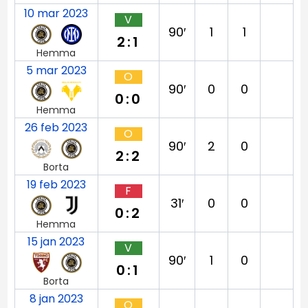
10 mar 2023
V
90′
1
1
2:1
Hemma
5 mar 2023
O
90′
0
0
0:0
Hemma
26 feb 2023
O
90′
2
0
2:2
Borta
19 feb 2023
F
31′
0
0
0:2
Hemma
15 jan 2023
V
90′
1
0
0:1
Borta
8 jan 2023
O