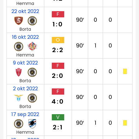
Hemma
22 okt 2022
F
90′
0
0
1:0
Borta
16 okt 2022
O
90′
1
0
2:2
Hemma
9 okt 2022
F
90′
0
0
2:0
Borta
2 okt 2022
F
90′
0
0
4:0
Borta
17 sep 2022
V
90′
1
0
2:1
Hemma