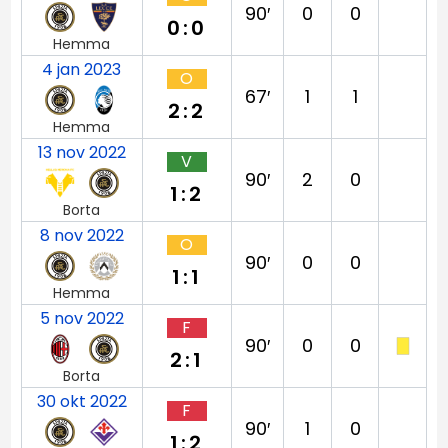
90′
0
0
0:0
Hemma
4 jan 2023
O
67′
1
1
2:2
Hemma
13 nov 2022
V
90′
2
0
1:2
Borta
8 nov 2022
O
90′
0
0
1:1
Hemma
5 nov 2022
F
90′
0
0
2:1
Borta
30 okt 2022
F
90′
1
0
1:2