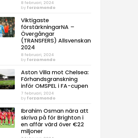
8 februari, 2024
by
forzamondo
Viktigaste
förstärkningarNA –
Övergångar
(TRANSFERS) Allsvenskan
2024
8 februari, 2024
by
forzamondo
Aston Villa mot Chelsea:
Förhandsgranskning
inför OMSPEL i FA-cupen
7 februari, 2024
by
forzamondo
Ibrahim Osman nära att
skriva på för Brighton i
en affär värd över €22
miljoner