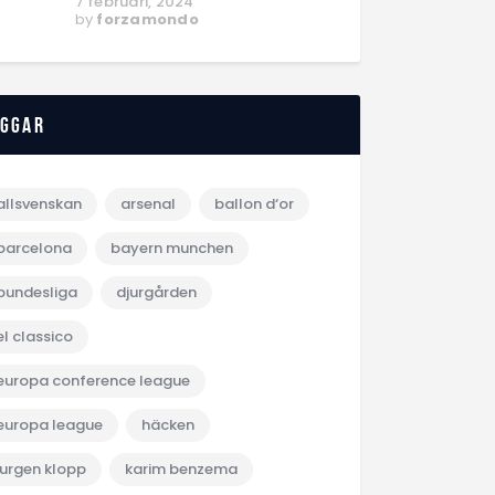
7 februari, 2024
by
forzamondo
aggar
allsvenskan
arsenal
ballon d‘or
barcelona
bayern munchen
bundesliga
djurgården
el classico
europa conference league
europa league
häcken
jurgen klopp
karim benzema