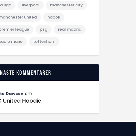
la liga
liverpool
manchester city
manchester united
napoli
premier league
psg
real madrid
sadio mané
tottenham
enaste kommentarer
om
ke Dawson
C United Hoodie