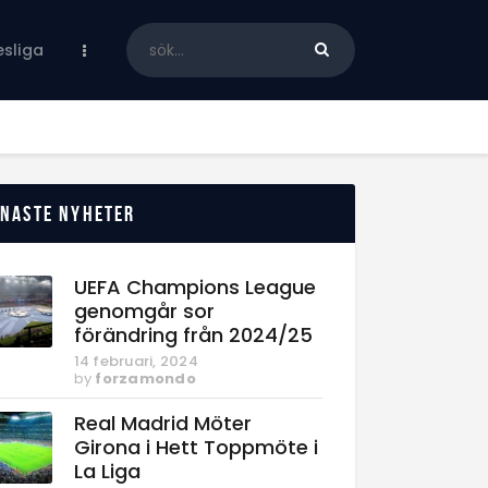
sliga
enaste nyheter
UEFA Champions League
genomgår sor
förändring från 2024/25
14 februari, 2024
by
forzamondo
Real Madrid Möter
Girona i Hett Toppmöte i
La Liga