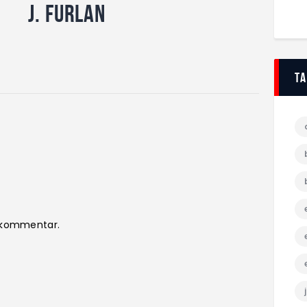
J. Furlan
T
n kommentar.