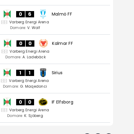
0
6
Malmö FF
Varberg Energi Arena
Domare:
V. Wolf
0
0
Kalmar FF
Varberg Energi Arena
Domare:
A. Ladebäck
1
1
Sirius
Varberg Energi Arena
Domare:
G. Maqedonci
0
0
IF Elfsborg
Varberg Energi Arena
Domare:
K. Sjöberg