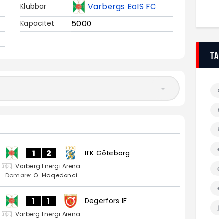
Varbergs BoIS FC
Klubbar
5000
Kapacitet
T
1
2
IFK Göteborg
Varberg Energi Arena
Domare:
G. Maqedonci
1
1
Degerfors IF
Varberg Energi Arena