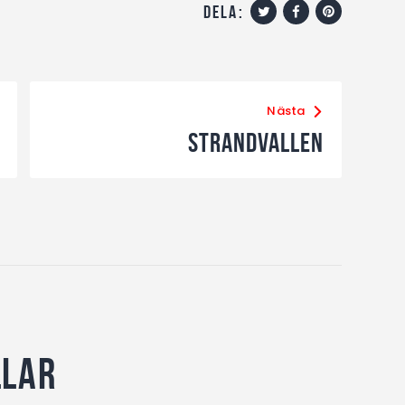
dela:
Nästa
Strandvallen
llar