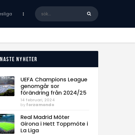
sliga
enaste nyheter
UEFA Champions League
genomgår sor
förändring från 2024/25
14 februari, 2024
by
forzamondo
Real Madrid Möter
Girona i Hett Toppmöte i
La Liga