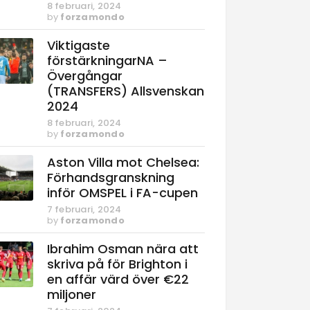
8 februari, 2024
by
forzamondo
Viktigaste
förstärkningarNA –
Övergångar
(TRANSFERS) Allsvenskan
2024
8 februari, 2024
by
forzamondo
Aston Villa mot Chelsea:
Förhandsgranskning
inför OMSPEL i FA-cupen
7 februari, 2024
by
forzamondo
Ibrahim Osman nära att
skriva på för Brighton i
en affär värd över €22
miljoner