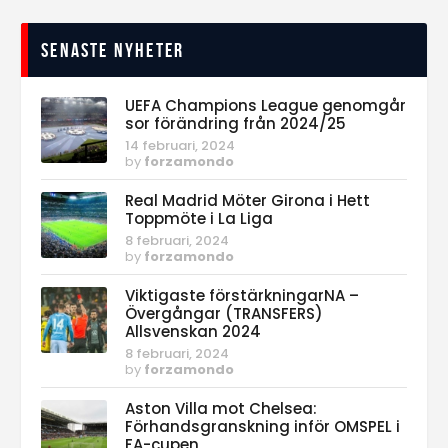
Senaste nyheter
UEFA Champions League genomgår
sor förändring från 2024/25
14 februari, 2024
by
forzamondo
Real Madrid Möter Girona i Hett
Toppmöte i La Liga
8 februari, 2024
by
forzamondo
Viktigaste förstärkningarNA –
Övergångar (TRANSFERS)
Allsvenskan 2024
8 februari, 2024
by
forzamondo
Aston Villa mot Chelsea:
Förhandsgranskning inför OMSPEL i
FA-cupen