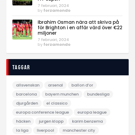
7 februari, 2024
by
forzamondo
Ibrahim Osman nära att skriva på
för Brighton i en affär värd över €22
miljoner
7 februari, 2024
by
forzamondo
Taggar
allsvenskan
arsenal
ballon d‘or
barcelona
bayern munchen
bundesliga
djurgården
el classico
europa conference league
europa league
häcken
jurgen klopp
karim benzema
la liga
liverpool
manchester city