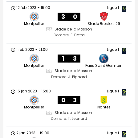
12 feb 2023
-
15:00
Ligue 1
3
0
Montpellier
Stade Brestois 29
Stade de la Mosson
Domare:
F. Batta
1 feb 2023
-
21:00
Ligue 1
1
3
Montpellier
Paris Saint Germain
Stade de la Mosson
Domare:
J. Pignard
15 jan 2023
-
15:00
Ligue 1
0
3
Montpellier
Nantes
Stade de la Mosson
Domare:
T. Leonard
2 jan 2023
-
19:00
Ligue 1