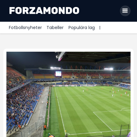
Fotbollsnyheter
Tabeller
Populära lag
Allsvenskan
Premier League
La Liga
Bundesliga
Serie A
Ligue 1