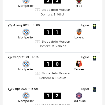
2
3
Montpellier
Nice
Stade de la Mosson
Domare:
B. Millot
14 maj 2023
-
15:00
Ligue 1
1
1
Montpellier
Lorient
Stade de la Mosson
Domare:
M. Vernice
23 apr 2023
-
17:05
Ligue 1
1
0
Montpellier
Rennes
Stade de la Mosson
Domare:
R. Buquet
9 apr 2023
-
15:00
Ligue 1
1
2
Montpellier
Toulouse