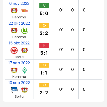
6 nov 2022
V
0′
0
0
5:0
Hemma
22 okt 2022
O
0′
0
0
2:2
Hemma
15 okt 2022
F
0′
0
0
5:1
Borta
17 sep 2022
O
0′
0
0
1:1
Hemma
10 sep 2022
O
0′
0
0
2:2
Borta