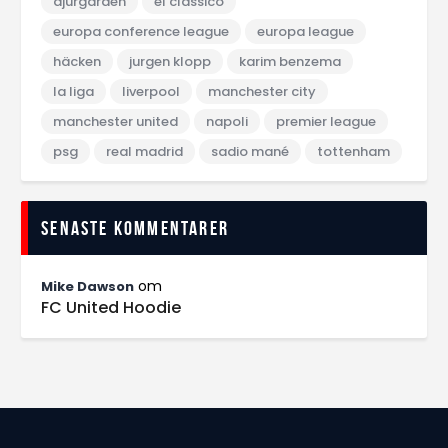
djurgården
el classico
europa conference league
europa league
häcken
jurgen klopp
karim benzema
la liga
liverpool
manchester city
manchester united
napoli
premier league
psg
real madrid
sadio mané
tottenham
Senaste kommentarer
om
Mike Dawson
FC United Hoodie