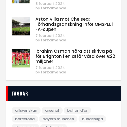
8 februari, 2024
by
forzamondo
Aston Villa mot Chelsea:
Förhandsgranskning inför OMSPEL i
FA-cupen
7 februari, 2024
by
forzamondo
Ibrahim Osman nära att skriva på
för Brighton i en affär värd över €22
miljoner
7 februari, 2024
by
forzamondo
Taggar
allsvenskan
arsenal
ballon d‘or
barcelona
bayern munchen
bundesliga