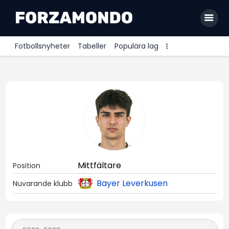
Fotbollsnyheter
Tabeller
Populära lag
Allsvenskan
Premier League
La Liga
Bundesliga
Serie A
Mittfältare
Position
Ligue 1
Bayer Leverkusen
Nuvarande klubb