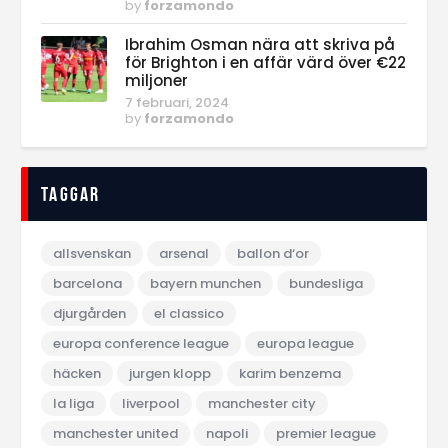
by
forzamondo
Ibrahim Osman nära att skriva på
för Brighton i en affär värd över €22
miljoner
7 februari, 2024
by
forzamondo
Taggar
allsvenskan
arsenal
ballon d‘or
barcelona
bayern munchen
bundesliga
djurgården
el classico
europa conference league
europa league
häcken
jurgen klopp
karim benzema
la liga
liverpool
manchester city
manchester united
napoli
premier league