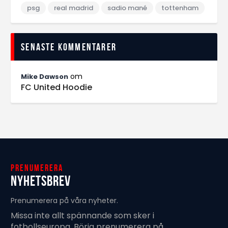
psg
real madrid
sadio mané
tottenham
Senaste kommentarer
om
Mike Dawson
FC United Hoodie
Prenumerera
Nyhetsbrev
Prenumerera på våra nyheter.
Missa inte allt spännande som sker i
fotbollseuropa. Börja prenumerera på