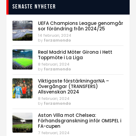
Senaste nyheter
UEFA Champions League genomgår
sor förändring från 2024/25
14 februari, 2024
by
forzamondo
Real Madrid Möter Girona i Hett
Toppmöte i La Liga
8 februari, 2024
by
forzamondo
Viktigaste förstärkningarNA –
Övergångar (TRANSFERS)
Allsvenskan 2024
8 februari, 2024
by
forzamondo
Aston Villa mot Chelsea:
Förhandsgranskning inför OMSPEL i
FA-cupen
7 februari, 2024