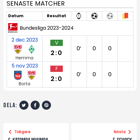
SENASTE MATCHER
Datum
Resultat
Bundesliga 2023-2024
2 dec 2023
V
0′
0
0
2:0
Hemma
5 nov 2023
F
0′
0
0
2:0
Borta
dela:
Tidigare
Nästa
S. Katompa Mvumpa
F. Schock