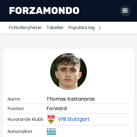
Fotbollsnyheter
Tabeller
Populära lag
Allsvenskan
Premier League
La Liga
Bundesliga
Serie A
Thomas Kastanaras
Namn
Ligue 1
Forward
Position
VfB Stuttgart
Nuvarande klubb
Nationalitet