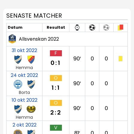
SENASTE MATCHER
Datum
Resultat
Allsvenskan 2022
31 okt 2022
F
90′
0
0
0:1
Hemma
24 okt 2022
O
90′
0
0
1:1
Borta
10 okt 2022
O
90′
0
0
2:2
Hemma
2 okt 2022
V
81′
0
0