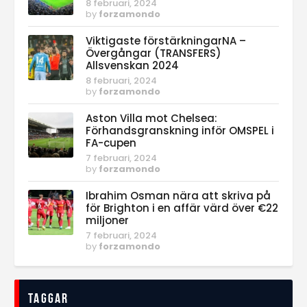
8 februari, 2024
by
forzamondo
Viktigaste förstärkningarNA –
Övergångar (TRANSFERS)
Allsvenskan 2024
8 februari, 2024
by
forzamondo
Aston Villa mot Chelsea:
Förhandsgranskning inför OMSPEL i
FA-cupen
7 februari, 2024
by
forzamondo
Ibrahim Osman nära att skriva på
för Brighton i en affär värd över €22
miljoner
7 februari, 2024
by
forzamondo
Taggar