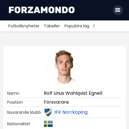
Fotbollsnyheter
Tabeller
Populära lag
Allsvenskan
Premier League
La Liga
Bundesliga
Serie A
Rolf Linus Wahlqvist Egnell
Namn
Ligue 1
Försvarare
Position
IFK Norrköping
Nuvarande klubb
Nationalitet