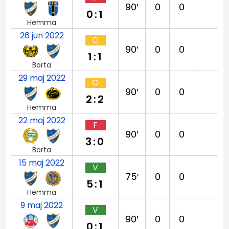
90′
0
0
0:1
Hemma
26 jun 2022
O
90′
0
0
1:1
Borta
29 maj 2022
O
90′
0
0
2:2
Hemma
22 maj 2022
F
90′
0
0
3:0
Borta
15 maj 2022
V
75′
0
0
5:1
Hemma
9 maj 2022
V
90′
0
0
0:1