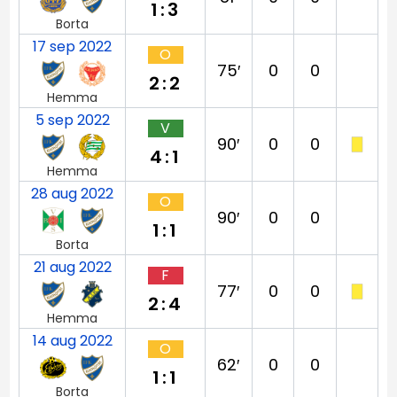
1:3
Borta
17 sep 2022
O
75′
0
0
2:2
Hemma
5 sep 2022
V
90′
0
0
4:1
Hemma
28 aug 2022
O
90′
0
0
1:1
Borta
21 aug 2022
F
77′
0
0
2:4
Hemma
14 aug 2022
O
62′
0
0
1:1
Borta