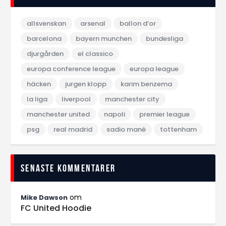
allsvenskan
arsenal
ballon d‘or
barcelona
bayern munchen
bundesliga
djurgården
el classico
europa conference league
europa league
häcken
jurgen klopp
karim benzema
la liga
liverpool
manchester city
manchester united
napoli
premier league
psg
real madrid
sadio mané
tottenham
Senaste kommentarer
om
Mike Dawson
FC United Hoodie