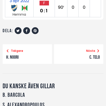
3 apr 2022
F
90′
0
0
0:1
Hemma
dela:
Tidigare
Nästa
H. Noori
C. Telo
Du kanske även gillar
B. Barcola
S. Alexandropoulos